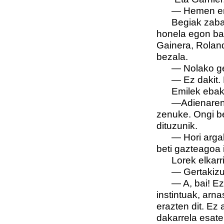
—
Hemen ere
Begiak zabal
honela egon ban
Gainera, Rolan
bezala.
—
Nolako g
—
Ez dakit.
Emilek ebaki
—Adienaren 
zenuke. Ongi be
dituzunik.
—
Hori arga
beti gazteagoa 
Lorek elkarr
—
Gertakizu
—
A, bai! Ez
instintuak, arn
erazten dit. Ez 
dakarrela esate