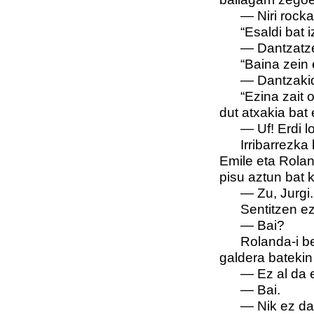
—
Niri rocka
“Esaldi bat i
—
Dantzatze
“Baina zein e
—
Dantzakid
“Ezina zait 
dut atxakia bat 
—
Uf! Erdi 
Irribarrezka
Emile eta Rolan
pisu aztun bat 
—
Zu, Jurgi
Sentitzen ez
—
Bai?
Rolanda-i be
galdera batekin 
—
Ez al da 
—
Bai.
—
Nik ez da