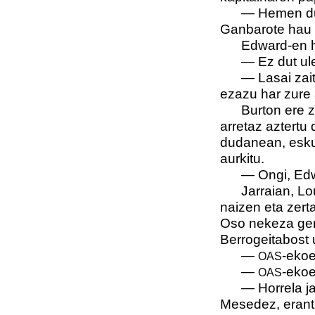
—
Hemen du
Ganbarote hau 
Edward-en h
—
Ez dut ule
—
Lasai zai
ezazu har zure 
Burton ere z
arretaz aztertu
dudanean, esku 
aurkitu.
—
Ongi, Edw
Jarraian, Lo
naizen eta zert
Oso nekeza gert
Berrogeitabost 
—
-ekoe
OAS
—
-ekoe
OAS
—
Horrela j
Mesedez, erantz