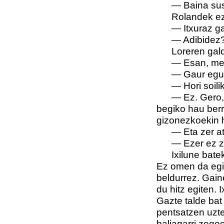
—
Baina sus
Rolandek ez
—
Itxuraz g
—
Adibidez
Loreren gald
—
Esan, me
—
Gaur egue
—
Hori soili
—
Ez. Gero
begiko hau berri
gizonezkoekin hi
—
Eta zer a
—
Ezer ez z
Ixilune bate
Ez omen da egia
beldurrez. Gain
du hitz egiten. 
Gazte talde bat
pentsatzen uzte
baliagarri zegoe