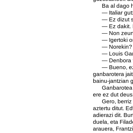
Ba al dago 
—
Italiar g
—
Ez dizut s
—
Ez dakit.
—
Non zeun
—
Igertoki 
— Norekin?
—
Louis Gar
—
Denbora t
—
Bueno, ez
ganbarotera jai
bainu-jantzian 
Ganbarotea a
ere ez dut deus 
Gero, berriz
aztertu ditut. 
adierazi dit. B
duela, eta Fila
arauera, Frantz