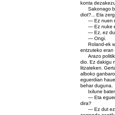
konta dezakezue
Sakonago be
diot?... Eta ze
—
Ez nuen n
—
Ez nuke 
—
Ez, ez du
—
Ongi.
Roland-ek w
entzuteko eran 
Arazo politi
dio. Ez dakigu n
litzateken. Ger
alboko ganbarot
eguerdian hauen
behar duguna.
Ixilune bate
—
Eta eguer
dira?
—
Ez dut ez