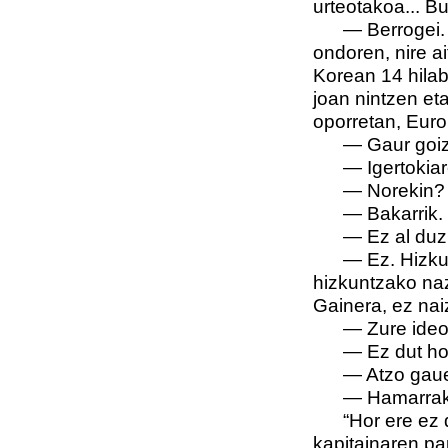
urteotakoa... B
—
Berrogei.
ondoren, nire ai
Korean 14 hilab
joan nintzen eta
oporretan, Eur
—
Gaur goiz
—
Igertokiar
—
Norekin?
—
Bakarrik.
—
Ez al duz
—
Ez. Hizku
hizkuntzako nazi
Gainera, ez nai
—
Zure ideo
—
Ez dut ho
—
Atzo gaue
—
Hamarrak
“Hor ere ez 
kapitainaren pa