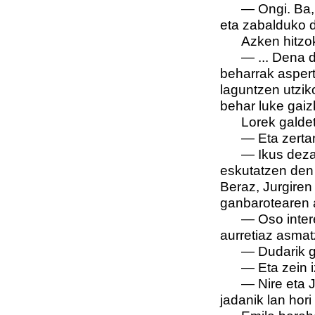
—
Ongi. Ba,
eta zabalduko d
Azken hitzok
—
... Dena 
beharrak asper
laguntzen utzik
behar luke gaizk
Lorek galdet
—
Eta zerta
—
Ikus deza
eskutatzen den 
Beraz, Jurgiren
ganbarotearen 
—
Oso inter
aurretiaz asmat
—
Dudarik 
—
Eta zein i
—
Nire eta 
jadanik lan hori