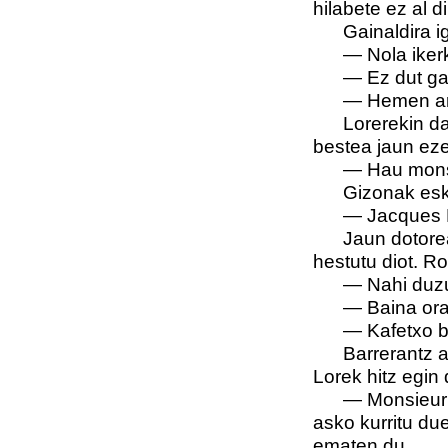
hilabete ez al d
Gainaldira i
—
Nola iker
—
Ez dut ga
—
Hemen ari
Lorerekin da
bestea jaun eze
—
Hau mons
Gizonak esku
—
Jacques 
Jaun dotorea
hestutu diot. R
—
Nahi duzu
—
Baina ora
—
Kafetxo b
Barrerantz a
Lorek hitz egin
—
Monsieur 
asko kurritu du
ematen du.