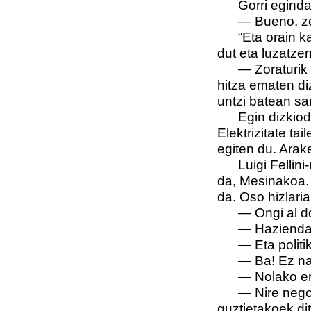
Gorri eginda
—
Bueno, z
“Eta orain k
dut eta luzatzen
—
Zoraturi
hitza ematen di
untzi batean sa
Egin dizkiod
Elektrizitate ta
egiten du. Arake
Luigi Fellini
da, Mesinakoa.
da. Oso hizlaria
—
Ongi al 
—
Haziendak
—
Eta polit
—
Ba! Ez na
—
Nolako e
—
Nire nego
guztietakoek dit