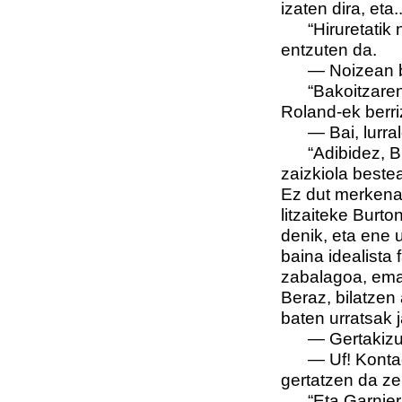
izaten dira, eta..
“Hiruretatik
entzuten da.
—
Noizean b
“Bakoitzare
Roland-ek berri
—
Bai, lurra
“Adibidez, B
zaizkiola beste
Ez dut merkenar
litzaiteke Burt
denik, eta ene u
baina idealista 
zabalagoa, eman
Beraz, bilatzen
baten urratsak j
—
Gertakiz
—
Uf! Kontae
gertatzen da zer
“Eta Garnier.