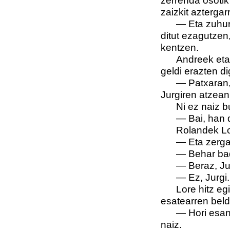
zerrenda osotik
zaizkit aztergar
—
Eta zuhur
ditut ezagutzen
kentzen.
Andreek eta
geldi erazten di
—
Patxaran,
Jurgiren atzean
Ni ez naiz b
—
Bai, han 
Rolandek Lor
—
Eta zerga
—
Behar bad
—
Beraz, Ju
—
Ez, Jurgi.
Lore hitz eg
esatearren beldu
—
Hori esan
naiz.