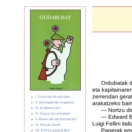
Ordubatak d
eta kapitainare
zerrendan gera
I. Gizon bat hil nahi dute
arakatzeko baim
II. Susmagarriak mugatzen
III. Ni biktima ote?
— Nortzu di
IV. Gauza oso estrainiok
—
Edward Bu
V. Burton ate bat bortxatzen?
Luigi Fellini ita
VI. Eskuak loturik
Paperak ema
VII. ETA-ko gudaria libro