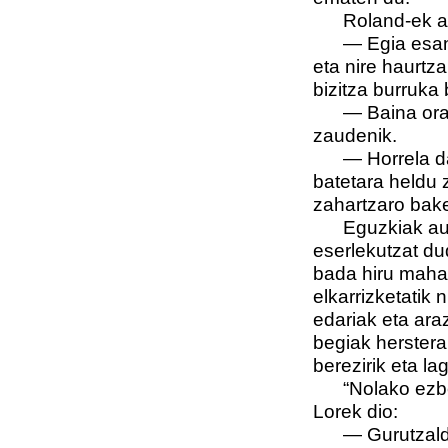
Roland-ek a
—
Egia esan
eta nire haurtz
bizitza burruka
—
Baina or
zaudenik.
—
Horrela d
batetara heldu z
zahartzaro bake
Eguzkiak au
eserlekutzat du
bada hiru maha
elkarrizketatik
edariak eta ara
begiak herster
berezirik eta l
“Nolako ezbe
Lorek dio:
—
Gurutzald