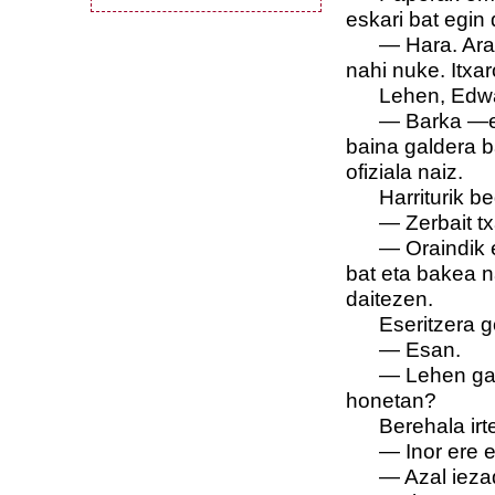
eskari bat egin 
—
Hara. Ara
nahi nuke. Itx
Lehen, Edwar
—
Barka —e
baina galdera ba
ofiziala naiz.
Harriturik be
—
Zerbait t
—
Oraindik 
bat eta bakea n
daitezen.
Eseritzera 
—
Esan.
—
Lehen ga
honetan?
Berehala irt
—
Inor ere e
—
Azal ieza