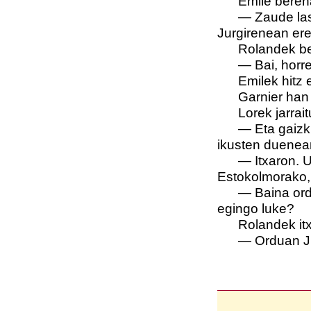
Emile bereha
—
Zaude las
Jurgirenean ere
Rolandek beg
—
Bai, horr
Emilek hitz 
Garnier han
Lorek jarrai
—
Eta gaizk
ikusten duenea
—
Itxaron. 
Estokolmorako,
—
Baina ord
egingo luke?
Rolandek itx
—
Orduan Ju