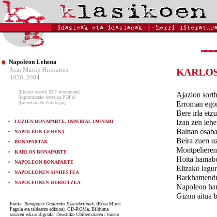
Napoleon Lehena
Jean Martin Hiribarren
KARLOS
1856, 2004
[liburua osorik RTF formatuan]
Ajazion sort
[inprimitzeko bertsioa PDFn]
[Literaturaren Zubitegia]
Erroman egon
Bere irla etz
Izan zen lehe
LUZIEN BONAPARTE, INPERIAL IAUNARI
Bainan osaba
NAPOLEON LEHENA
Beira zuen uz
BONAPARTAK
Montpelieren 
KARLOS BONAPARTE
Hoita hamabo
NAPOLEON BONAPARTE
Elizako lagun
NAPOLEONEN SINHESTEA
Barkhamendu 
NAPOLEONEN HERIOTZEA
Napoleon han
Gizon aitua b
Iturria:
Bonaparte Ondareko Eskuizkribuak,
(Rosa Miren
Pagola eta taldearen edizioa). CD-ROMa, Bilduma
osoaren edizio digitala. Deustuko Ubibertsitatea / Eusko