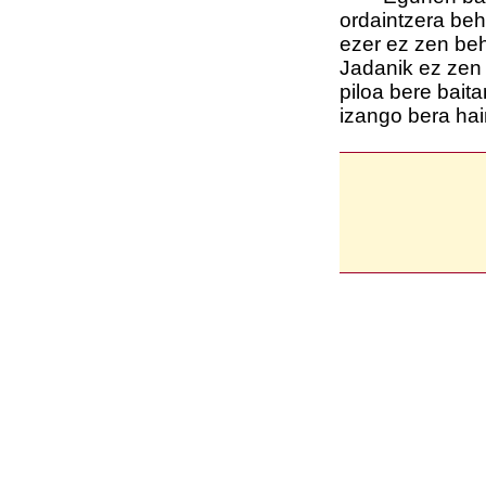
ordaintzera beh
ezer ez zen beh
Jadanik ez zen
piloa bere bait
izango bera hai