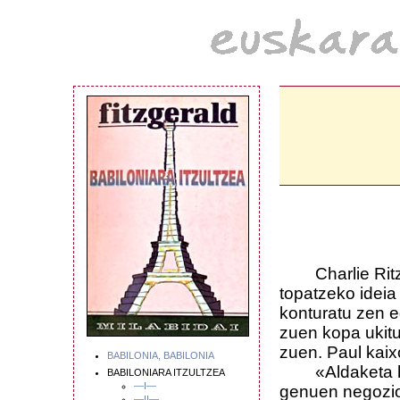
Charlie Ritze
topatzeko ideia
konturatu zen 
zuen kopa ukitu
zuen. Paul kaixo
BABILONIA, BABILONIA
«Aldaketa hand
BABILONIARA ITZULTZEA
—I—
genuen negozioa
—II—