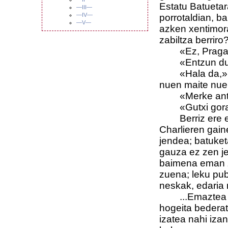
Estatu Batuetar
—III—
—IV—
porrotaldian, b
—V—
azken xentimor
zabiltza berriro
«Ez, Pragan n
«Entzun dut a
«Hala da,» et
nuen maite nue
«Merke antz
«Gutxi gora 
Berriz ere egu
Charlieren gain
jendea; batuket
gauza ez zen j
baimena eman zi
zuena; leku pub
neskak, edaria n
...Emaztea elu
hogeita bederat
izatea nahi iza