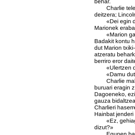
behar.
Charlie telefo
deitzera; Linco
«Dei egin dut
Marionek eraba
«Marion gaixor
Badakit kontu h
dut Marion txiki-
atzeratu behark
berriro eror da
«Ulertzen d
«Damu dut, C
Charlie mahair
buruari eragin 
Dagoeneko, ezin
gauza bidaltzea
Charlieri haserr
Hainbat jenderi
«Ez, gehiago e
dizut?»
Egunen batean 