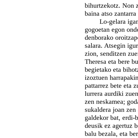
bihurtzekotz. Non z
baina atso zantarra
Lo-gelara iganda, 
gogoetan egon ondor
denborako oroitzape
salara. Atsegin igu
zion, senditzen zu
Theresa eta bere b
begietako eta bihot
izoztuen harrapakin
pattarrez bete eta z
lurrera aurdiki zuen
zen neskamea; godal
sukaldera joan zen 
galdekor bat, erdi-b
deusik ez agertuz b
balu bezala, eta be