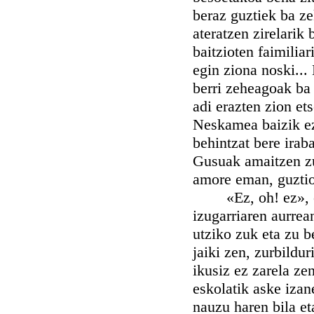
beraz guztiek ba ze
ateratzen zirelarik
baitzioten faimiliar
egin ziona noski...
berri zeheagoak ba 
adi erazten zion ets
Neskamea baizik ez 
behintzat bere irab
Gusuak amaitzen zu
amore eman, guztion
«Ez, oh! ez», oih
izugarriaren aurrea
utziko zuk eta zu b
jaiki zen, zurbildu
ikusiz ez zarela ze
eskolatik aske iza
nauzu haren bila et