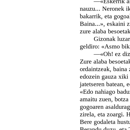
—«Eskerrik asko. 
nauzu... Neronek ik
bakarrik, eta gogoa
Baina...», eskaini 
zure alaba besoetak
Gizonak luzaro so
geldiro: «Asmo bika
—«Oh! ez dizut dir
Zure alaba besoetak
ordaintzeak, baina z
edozein gauza xiki 
jatetseren batean, e
«Edo nahiago baduz
amaitu zuen, botza a
gogoaren asalduraga
zirela, eta zoargi.
Bere godaleta hustu
Berandu duzu, eta 