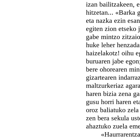
izan bailitzakeen, 
hitzetan... «Barka g
eta nazka ezin esan
egiten zion etseko 
gabe mintzo zitzaio
huke leher henzadan
haizelakotz! oihu eg
buruaren jabe egon;
bere ohorearen minb
gizartearen indarra
maltzurkeriaz agara
haren bizia zena ga
gusu horri haren et
oroz baliatuko zel
zen bera sekula us
ahaztuko zuela emea
«Haurrarentzat ho