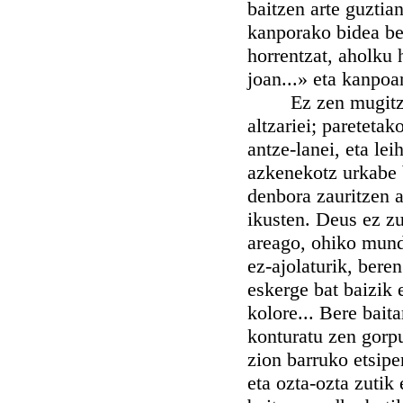
baitzen arte guztia
kanporako bidea bet
horrentzat, aholku 
joan...» eta kanpoan
Ez zen mugitzen, 
altzariei; pareteta
antze-lanei, eta le
azkenekotz urkabe b
denbora zauritzen a
ikusten. Deus ez z
areago, ohiko mundu
ez-ajolaturik, bere
eskerge bat baizik 
kolore... Bere bait
konturatu zen gorpu
zion barruko etsipe
eta ozta-ozta zutik 