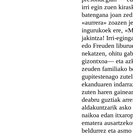
irri egin zuen kiras
batengana joan zed
«aurrera» zoazen j
ingurukoek ere, «M
jakintza! Irri-egin
edo Freuden liburue
nekatzen, ohitu ga
gizontxoa— eta azk
zeuden familiako b
gupitestenago zutel
ekanduaren indarraz
zuten haren gainean
deabru guztiak arr
aldakuntzarik asko
naikoa edan itxarop
ematera ausartzekot
beldurrez eta asmo 