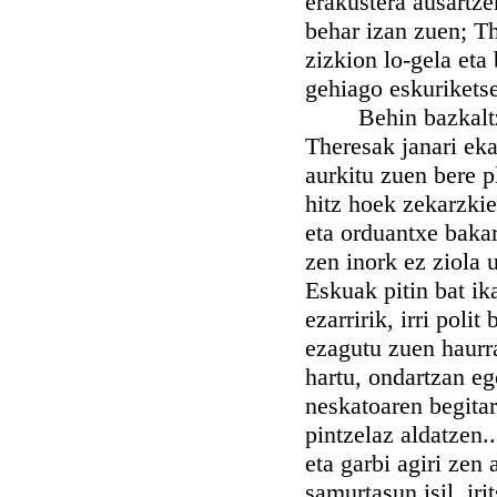
erakustera ausartze
behar izan zuen; T
zizkion lo-gela eta
gehiago eskurikets
Behin bazkaltzeko
Theresak janari eka
aurkitu zuen bere p
hitz hoek zekarzki
eta orduantxe bakar
zen inork ez ziola 
Eskuak pitin bat ik
ezarririk, irri poli
ezagutu zuen haurra
hartu, ondartzan eg
neskatoaren begitart
pintzelaz aldatzen..
eta garbi agiri zen
samurtasun isil, iri