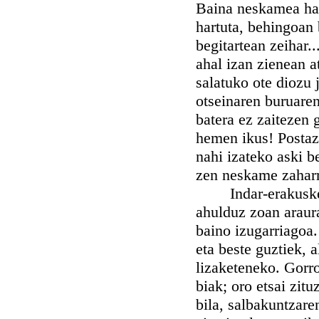
Baina neskamea haus
hartuta, behingoan 
begitartean zeihar..
ahal izan zienean a
salatuko ote diozu 
otseinaren buruare
batera ez zaitezen 
hemen ikus! Postaz
nahi izateko aski b
zen neskame zaharra
Indar-erakusketa 
ahulduz zoan araur
baino izugarriagoa
eta beste guztiek,
lizaketeneko. Gorr
biak; oro etsai zit
bila, salbakuntzare