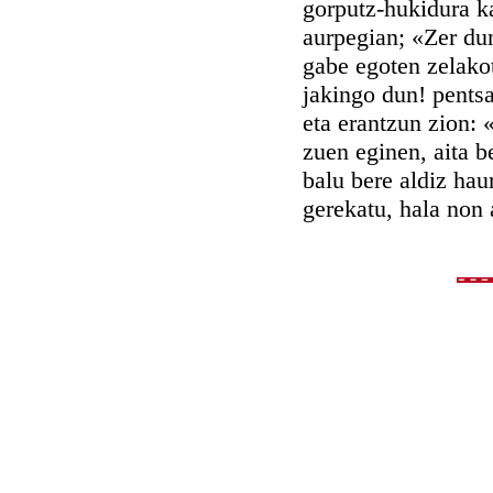
gorputz-hukidura ka
aurpegian; «Zer dun
gabe egoten zelakot
jakingo dun! pentsa
eta erantzun zion: 
zuen eginen, aita 
balu bere aldiz hau
gerekatu, hala non