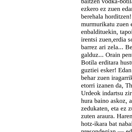
baitzen vodka-botil
ezkero ez zuen eda
berehala horditzen!
murmurikatu zuen e
enbaldituekin, tap
irentsi zuen,erdia s
barrez ari zela... 
galduz... Orain pen
Botila erditara hus
guztiei esker! Edan
behar zuen iragarri
etorri izanen da, T
Urdeok indartsu zi
hura baino askoz, 
zedukaten, eta ez 
zuten araura. Haren
hotz-ikara bat naba
presondegian — edo