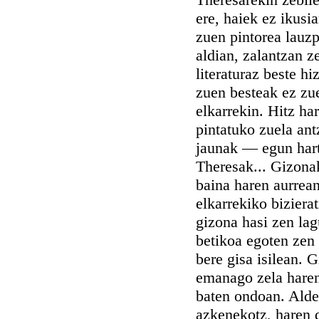
ere, haiek ez ikusi
zuen pintorea lauzp
aldian, zalantzan z
literaturaz beste hi
zuen besteak ez zue
elkarrekin. Hitz ha
pintatuko zuela ant
jaunak — egun hart
Theresak... Gizonak
baina haren aurrean
elkarrekiko biziera
gizona hasi zen lag
betikoa egoten zen a
bere gisa isilean. 
emanago zela haren 
baten ondoan. Alde 
azkenekotz, haren 