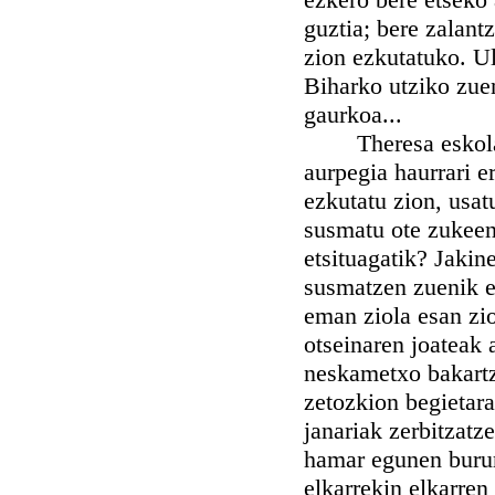
guztia; bere zalantz
zion ezkutatuko. Ul
Biharko utziko zuen
gaurkoa...
Theresa eskolatik 
aurpegia haurrari e
ezkutatu zion, usatu
susmatu ote zukee
etsituagatik? Jakin
susmatzen zuenik e
eman ziola esan zio
otseinaren joateak 
neskametxo bakartza
zetozkion begietara
janariak zerbitzatz
hamar egunen burura
elkarrekin elkarren