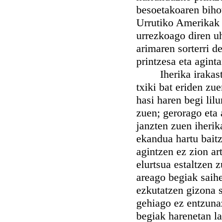
besoetakoaren biho
Urrutiko Amerikak b
urrezkoago diren uh
arimaren sorterri d
printzesa eta aginta
Iherika irakasten 
txiki bat eriden zu
hasi haren begi lil
zuen; gerorago eta 
janzten zuen iherik
ekandua hartu baitz
agintzen ez zion art
elurtsua estaltzen 
areago begiak saih
ezkutatzen gizona 
gehiago ez entzunaz
begiak harenetan la