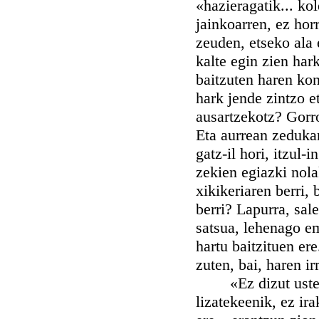
«hazieragatik... kol
jainkoarren, ez hor
zeuden, etseko ala 
kalte egin zien har
baitzuten haren kon
hark jende zintzo et
ausartzekotz? Gorro
Eta aurrean zeduka
gatz-il hori, itzul-
zekien egiazki nol
xikikeriaren berri, 
berri? Lapurra, sale
satsua, lehenago e
hartu baitzituen er
zuten, bai, haren ir
«Ez dizut uste Th
lizatekeenik, ez ir