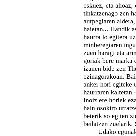
eskuez, eta ahoaz, e
tinkatzenago zen ha
aurpegiaren aldera,
haietan... Handik 
haurra lo egitera u
minberegiaren ingur
zuen haragi eta ari
goriak bere marka 
izanen bide zen Th
ezinagorakoan. Bai
anker hori egiteke u
haurraren kaltetan 
Inoiz ere horiek ez
hain osokiro urratz
beterik so egiten z
beilatzen zuelarik.
Udako egunak aurr