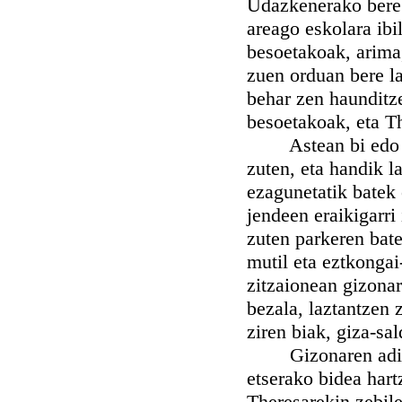
Udazkenerako bere h
areago eskolara ibi
besoetakoak, arima
zuen orduan bere la
behar zen haunditze
besoetakoak, eta Th
Astean bi edo hiru
zuten, eta handik l
ezagunetatik batek 
jendeen eraikigarri 
zuten parkeren bate
mutil eta eztkongai
zitzaionean gizonar
bezala, laztantzen 
ziren biak, giza-sal
Gizonaren adiskid
etserako bidea hart
Theresarekin zebile