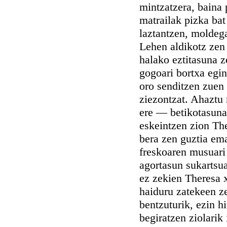
mintzatzera, baina 
matrailak pizka bat
laztantzen, moldeg
Lehen aldikotz zen 
halako eztitasuna 
gogoari bortxa egin
oro senditzen zuen 
ziezontzat. Ahaztu 
ere — betikotasunar
eskeintzen zion Ther
bera zen guztia ema
freskoaren musuari 
agortasun sukartsua
ez zekien Theresa x
haiduru zatekeen ze
bentzuturik, ezin h
begiratzen ziolarik 