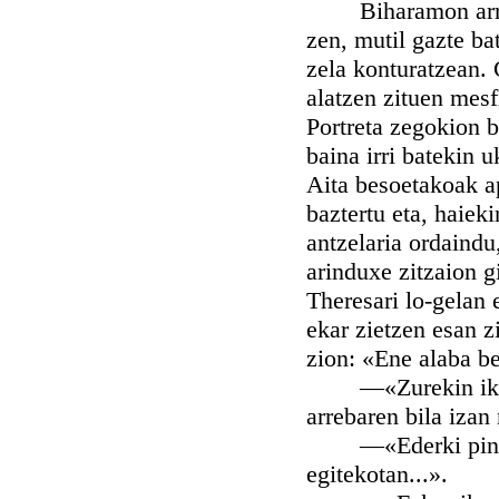
Biharamon arratsea
zen, mutil gazte ba
zela konturatzean. 
alatzen zituen mesf
Portreta zegokion b
baina irri batekin 
Aita besoetakoak a
baztertu eta, haiek
antzelaria ordaindu
arinduxe zitzaion 
Theresari lo-gelan 
ekar zietzen esan z
zion: «Ene alaba b
—«Zurekin ikusi iz
arrebaren bila izan 
—«Ederki pintatzen
egitekotan...».