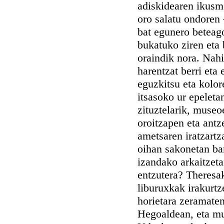
adiskidearen ikusme
oro salatu ondoren 
bat egunero beteago
bukatuko ziren eta
oraindik nora. Nahi
harentzat berri eta
eguzkitsu eta kolo
itsasoko ur epeleta
zituztelarik, museo
oroitzapen eta antz
ametsaren iratzartza
oihan sakonetan bar
izandako arkaitzeta
entzutera? Theresa
liburuxkak irakurtz
horietara zeramate
Hegoaldean, eta mu