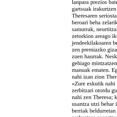
lanpara prezios bat
gartsuak irakurtzen 
Theresaren seriosta
beroari beha zelari
samurrak, neurtitza
zetorkion areago ik
jendeekilakoaren be
zen premiazko gizar
zuen haurrak. Nesk
gehiago mintzatzen;
manuak ematen. Egu
nahi izan zion Ther
«Zure eskutik nahi 
zerbitzari otordu g
nahi zen Theresa; 
usantza utzi behar 
berriak beldurretan