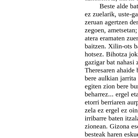
Beste alde batetik
ez zuelarik, uste-g
zeruan agertzen de
zegoen, ametsetan; 
atera eramaten zuen
baitzen. Xilin-ots 
hotsez. Bihotza jok
gazigar bat nahasi 
Theresaren ahaide b
bere aulkian jarrit
egiten zion bere bu
beharrez... ergel e
etorri berriaren au
zela ez ergel ez oi
irribarre baten itza
zionean. Gizona ese
besteak haren eskue