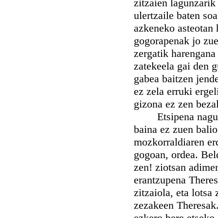
zitzaien lagunzarik
ulertzaile baten soa
azkeneko asteotan h
gogorapenak jo zue
zergatik harengana 
zatekeela gai den 
gabea baitzen jende
ez zela erruki erge
gizona ez zen bezal
Etsipena nagusitz
baina ez zuen bali
mozkorraldiaren erd
gogoan, ordea. Beld
zen! ziotsan adimen
erantzupena Theres
zitzaiola, eta lotsa
zezakeen Theresak.
ezkero bere etseko 