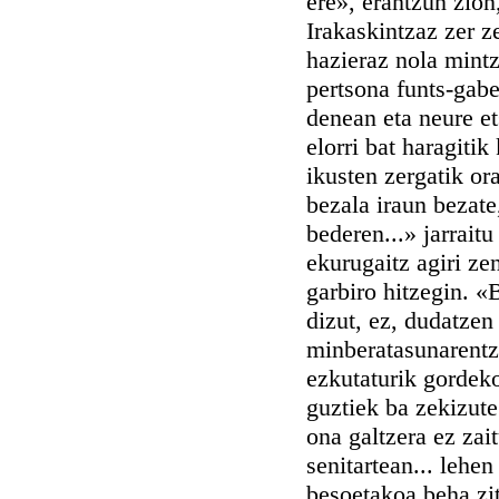
ere», erantzun zion
Irakaskintzaz zer z
hazieraz nola mintz
pertsona funts-gabe
denean eta neure e
elorri bat haragitik
ikusten zergatik or
bezala iraun bezat
bederen...» jarrait
ekurugaitz agiri ze
garbiro hitzegin. «
dizut, ez, dudatzen
minberatasunarentz
ezkutaturik gordek
guztiek ba zekizute
ona galtzera ez zai
senitartean... lehen
besoetakoa beha zit