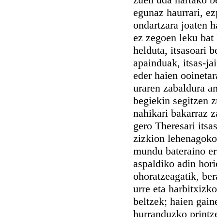
egunaz haurrari, e
ondartzara joaten h
ez zegoen leku bat b
helduta, itsasoari b
apainduak, itsas-ja
eder haien ooinetar
uraren zabaldura am
begiekin segitzen z
nahikari bakarraz 
gero Theresari itsa
zizkion lehenagoko 
mundu bateraino er
aspaldiko adin hori
ohoratzeagatik, bera
urre eta harbitxizk
beltzek; haien gain
hurranduzko printze