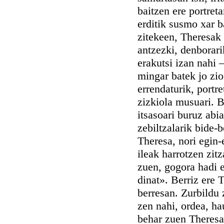
baitzen ere portret
erditik susmo xar b
zitekeen, Theresak 
antzezki, denborari
erakutsi izan nahi 
mingar batek jo zio
errendaturik, portre
zizkiola musuari. B
itsasoari buruz abia
zebiltzalarik bide-
Theresa, nori egin-
ileak harrotzen zit
zuen, gogora hadi e
dinat». Berriz ere 
berresan. Zurbildu
zen nahi, ordea, ha
behar zuen Theresa