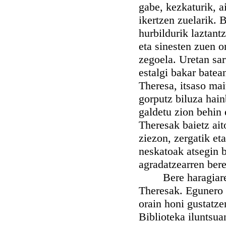
gabe, kezkaturik, a
ikertzen zuelarik. 
hurbildurik laztant
eta sinesten zuen o
zegoela. Uretan sar
estalgi bakar batea
Theresa, itsaso mai
gorputz biluza hainb
galdetu zion behin 
Theresak baietz ait
ziezon, zergatik et
neskatoak atsegin ba
agradatzearren bere
Bere haragiaren at
Theresak. Egunero 
orain honi gustatze
Biblioteka iluntsua