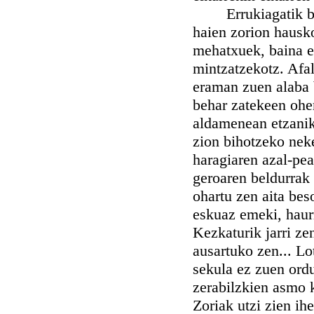
Errukiagatik biha
haien zorion hausko
mehatxuek, baina ez
mintzatzekotz. Afal
eraman zuen alaba 
behar zatekeen oher
aldamenean etzanik 
zion bihotzeko neke
haragiaren azal-pea
geroaren beldurrak 
ohartu zen aita bes
eskuaz emeki, haurr
Kezkaturik jarri ze
ausartuko zen... Lot
sekula ez zuen ord
zerabilzkien asmo k
Zoriak utzi zien ih