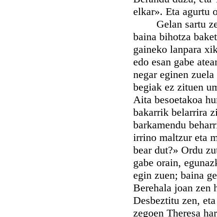
elkar». Eta agurtu 
Gelan sartu zenea
baina bihotza baket
gaineko lanpara xik
edo esan gabe atea
negar eginen zuela 
begiak ez zituen umi
Aita besoetakoa hur
bakarrik belarrira 
barkamendu beharri
irrino maltzur eta 
bear dut?» Ordu zut
gabe orain, egunazk
egin zuen; baina ge
Berehala joan zen 
Desbeztitu zen, eta
zegoen Theresa har