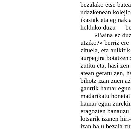
bezalako etse batea
udazkenean kolejio 
ikasiak eta eginak 
helduko duzu — ber
«Baina ez duzu ad
utziko?» berriz ere
zituela, eta aulkiti
aurpegira botatzen
zutitu eta, hasi zen
atean geratu zen, ha
bihotz izan zuen a
gaurtik hamar egun
madarikatu honetat
hamar egun zurekin 
eragozten banauzu h
lotsarik izanen hiri
izan balu bezala zu