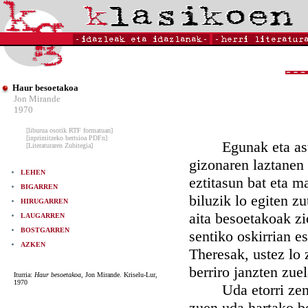
Haur besoetakoa
Jon Mirande
1970
[liburua osorik RTF formatuan]
[inprimitzeko bertsioa PDFn]
Egunak eta asteak,
[Literaturaren Zubitegia]
gizonaren laztanen 
LEHEN
eztitasun bat eta m
BIGARREN
biluzik lo egiten z
HIRUGARREN
aita besoetakoak z
LAUGARREN
BOSTGARREN
sentiko oskirrian e
AZKEN
Theresak, ustez lo 
berriro janzten zue
Iturria:
Haur besoetakoa,
Jon Mirande. Kriselu-Lur,
1970
Uda etorri zen, e
zuen uda hartako be