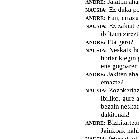
Jakiten ahal
ANDRE:
Ez duka pe
NAUSIA:
Ean, errazu
ANDRE:
Ez zakiat e
NAUSIA:
ibiltzen zirez
Eta gero?
ANDRE:
Neskatx hor
NAUSIA:
hortarik egin
ene gogoaren 
Jakiten ahal
ANDRE:
emazte?
Zozokeriaz 
NAUSIA:
ibiliko, gure
bezain neskat
dakitenak!
Bizkitartean
ANDRE:
Jainkoak nahi
(Harritua)