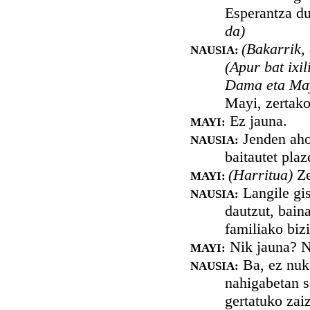
Esperantza du
da)
(Bakarrik,
NAUSIA:
(Apur bat ixil
Dama eta Ma
Mayi, zertako
Ez jauna.
MAYI:
Jenden aho-
NAUSIA:
baitautet plaz
(Harritua)
Ze
MAYI:
Langile gis
NAUSIA:
dautzut, bain
familiako biz
Nik jauna? N
MAYI:
Ba, ez nuke
NAUSIA:
nahigabetan s
gertatuko zai