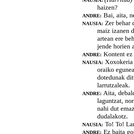
NAUSIA:
haizen?
Bai, aita, n
ANDRE:
Zer behar d
NAUSIA:
maiz izanen d
artean ere be
jende horien a
Kontent ez 
ANDRE:
Xoxokeria d
NAUSIA:
oraiko egunea
dotedunak dit
larrutzaleak.
Aita, debal
ANDRE:
laguntzat, nor
nahi dut emaz
dudalakotz.
To! To! La
NAUSIA:
Ez baita go
ANDRE: