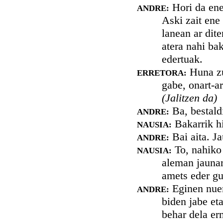
Hori da ene 
ANDRE:
Aski zait ene 
lanean ar dite
atera nahi bak
edertuak.
Huna zu
ERRETORA:
gabe, onart-a
(Jalitzen da)
Ba, bestaldi
ANDRE:
Bakarrik h
NAUSIA:
Bai aita. Ja
ANDRE:
To, nahiko 
NAUSIA:
aleman jaunar
amets eder gu
Eginen nuen
ANDRE:
biden jabe et
behar dela ern