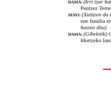
(Irri tzar b
DAMA:
Pantzez Terre
(Xutitzen da
MAYI:
ene familia e
husten ditu)
(Gibeletik)
O
DAMA:
Idortzeko lan