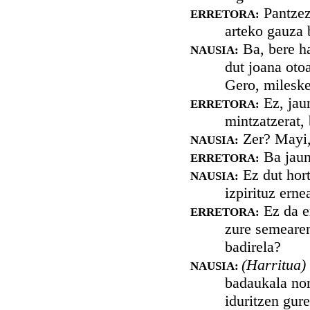
Pantzez
ERRETORA:
arteko gauza 
Ba, bere ha
NAUSIA:
dut joana oto
Gero, mileske
Ez, jaun
ERRETORA:
mintzatzerat,
Zer? Mayi,
NAUSIA:
Ba jaun
ERRETORA:
Ez dut hort
NAUSIA:
izpirituz erne
Ez da er
ERRETORA:
zure semearen
badirela?
(Harritua)
NAUSIA:
badaukala nor
iduritzen gur