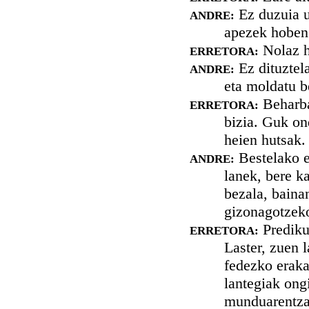
Ez duzuia u
ANDRE:
apezek hoben
Nolaz h
ERRETORA:
Ez dituztela
ANDRE:
eta moldatu b
Beharba
ERRETORA:
bizia. Guk on
heien hutsak.
Bestelako e
ANDRE:
lanek, bere ka
bezala, baina
gizonagotzeko
Prediku
ERRETORA:
Laster, zuen 
fedezko eraka
lantegiak ong
munduarentzat