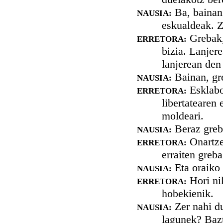
Ba, bainan 
NAUSIA:
eskualdeak. Zu
Grebak, 
ERRETORA:
bizia. Lanjer
lanjerean den
Bainan, gre
NAUSIA:
Esklaboa
ERRETORA:
libertatearen 
moldeari.
Beraz greb
NAUSIA:
Onartzen
ERRETORA:
erraiten greb
Eta oraiko
NAUSIA:
Hori nik
ERRETORA:
hobekienik.
Zer nahi du
NAUSIA:
lagunek? Bazt