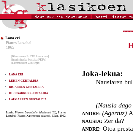
Lana eri
Piarres Larzabal
1965
[liburua osorik RTF formatuan]
[inprimitzeko bertsioa PDFn]
[Literaturaren Zubitegia]
Joka-lekua:
LANA ERI
Nausiaren bule
LEHEN GERTALDIA
BIGARREN GERTALDIA
HIRUGARREN GERTALDIA
LAUGARREN GERTALDIA
(Nausia dago 
(Agertuz)
A
Iturria:
Piarres Larzabalen idazlanak (III)
, Piarres
ANDRE:
Larzabal (Piarres Xarrittonen edizioa). Elkar, 1992
Zer da?
NAUSIA:
Otoa presta
ANDRE: