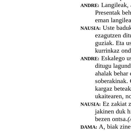
Langileak, a
ANDRE:
Presentak beh
eman langilear
Uste baduk 
NAUSIA:
ezagutzen dit
guziak. Eta us
kurrinkaz ond
Eskalego us
ANDRE:
ditugu lagund
ahalak behar d
soberakinak. 
kargaz beteak
ukaitearen, no
Ez zakiat z
NAUSIA:
jakinen duk h
bezen ontsa.
(
A, biak zin
DAMA: