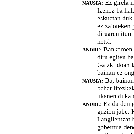
Ez girela m
NAUSIA:
Izenez ba hal
eskuetan duk.
ez zaioteken p
diruaren iturr
hetsi.
Bankeroen po
ANDRE:
diru egiten ba
Gaizki doan l
bainan ez ong
Ba, bainan 
NAUSIA:
behar litezke
ukanen dukala
Ez da den g
ANDRE:
guzien jabe. 
Langilentzat 
gobernua dene