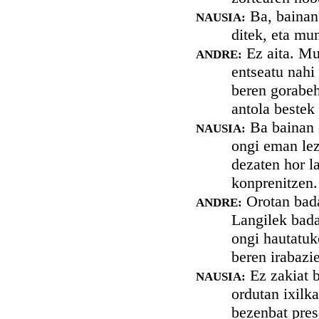
Ba, bainan 
NAUSIA:
ditek, eta mu
Ez aita. Mun
ANDRE:
entseatu nahi
beren gorabeh
antola bestek
Ba bainan 
NAUSIA:
ongi eman lez
dezaten hor l
konprenitzen.
Orotan bada
ANDRE:
Langilek badak
ongi hautatuk
beren irabazi
Ez zakiat b
NAUSIA:
ordutan ixilka
bezenbat pres