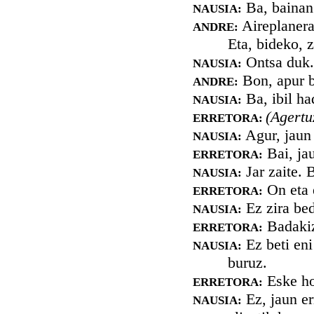
Ba, bainan 
NAUSIA:
Aireplanera
ANDRE:
Eta, bideko, 
Ontsa duk. 
NAUSIA:
Bon, apur ba
ANDRE:
Ba, ibil ha
NAUSIA:
(Agert
ERRETORA:
Agur, jaun
NAUSIA:
Bai, ja
ERRETORA:
Jar zaite. 
NAUSIA:
On eta 
ERRETORA:
Ez zira be
NAUSIA:
Badakiz
ERRETORA:
Ez beti eni
NAUSIA:
buruz.
Eske ho
ERRETORA:
Ez, jaun er
NAUSIA: