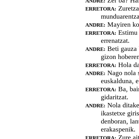
Zer ba? Hai
ANDRE:
Zuretzat
ERRETORA:
munduarentzat
Mayiren kon
ANDRE:
Estimu e
ERRETORA:
errenatzat.
Beti gauza 
ANDRE:
gizon hoberen
Hola d
ERRETORA:
Nago nola sa
ANDRE:
euskalduna, el
Ba, bain
ERRETORA:
gidaritzat.
Nola ditake 
ANDRE:
ikastetxe giri
denboran, lan
erakaspenik.
Zure ait
ERRETORA: