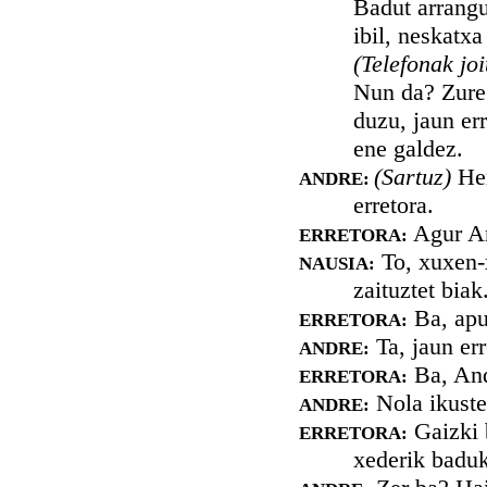
Badut arrangu
ibil, neskatxa
(Telefonak jo
Nun da? Zure 
duzu, jaun er
ene galdez.
(Sartuz)
He
ANDRE:
erretora.
Agur A
ERRETORA:
To, xuxen-
NAUSIA:
zaituztet biak
Ba, apur
ERRETORA:
Ta, jaun err
ANDRE:
Ba, Andr
ERRETORA:
Nola ikuste
ANDRE:
Gaizki 
ERRETORA:
xederik baduk