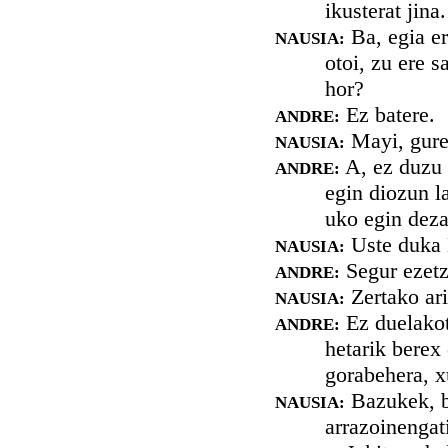
ikusterat jin
Ba, egia er
NAUSIA:
otoi, zu ere s
hor?
Ez batere.
ANDRE:
Mayi, gure 
NAUSIA:
A, ez duzu b
ANDRE:
egin diozun l
uko egin deza
Uste duka M
NAUSIA:
Segur ezetz.
ANDRE:
Zertako ari
NAUSIA:
Ez duelakot
ANDRE:
hetarik berex
gorabehera, x
Bazukek, ba
NAUSIA:
arrazoinengat