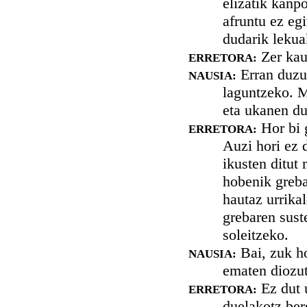
elizatik kanpo
afruntu ez egi
dudarik lekua
Zer kaus
ERRETORA:
Erran duzu 
NAUSIA:
laguntzeko. M
eta ukanen du
Hor bi g
ERRETORA:
Auzi hori ez d
ikusten ditut 
hobenik greba
hautaz urrika
grebaren sust
soleitzeko.
Bai, zuk ho
NAUSIA:
ematen diozut
Ez dut u
ERRETORA:
duelakotz ber