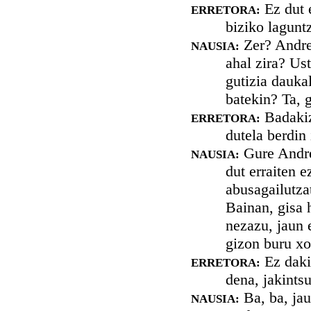
Ez dut 
ERRETORA:
biziko laguntz
Zer? Andre
NAUSIA:
ahal zira? Us
gutizia dauka
batekin? Ta, g
Badakiz
ERRETORA:
dutela berdin 
Gure Andre 
NAUSIA:
dut erraiten 
abusagailutzat
Bainan, gisa 
nezazu, jaun 
gizon buru xo
Ez dakit
ERRETORA:
dena, jakintsu
Ba, ba, jau
NAUSIA: