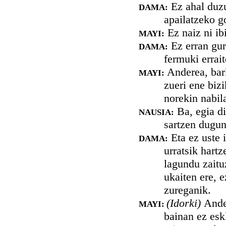
Ez ahal duzu
DAMA:
apailatzeko g
Ez naiz ni ib
MAYI:
Ez erran gur
DAMA:
fermuki errait
Anderea, bark
MAYI:
zueri ene biz
norekin nabil
Ba, egia di
NAUSIA:
sartzen dugun
Eta ez uste 
DAMA:
urratsik hart
lagundu zaitu
ukaiten ere, 
zureganik.
(Idorki)
Ande
MAYI:
bainan ez esk