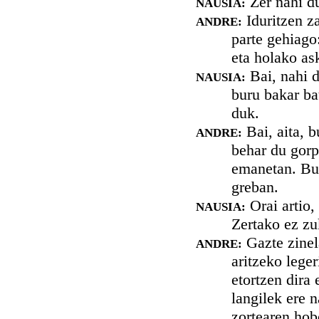
Zer nahi d
NAUSIA:
Iduritzen za
ANDRE:
parte gehiago:
eta holako as
Bai, nahi d
NAUSIA:
buru bakar bat
duk.
Bai, aita, b
ANDRE:
behar du gorp
emanetan. Bur
greban.
Orai artio,
NAUSIA:
Zertako ez zu
Gazte zinela
ANDRE:
aritzeko lege
etortzen dira 
langilek ere n
zortearen hob