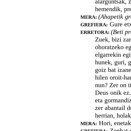
alarguntsak, z
hemendik, pre
(Ahapetik gr
MERA:
Gure etx
GREFIERA:
(Beti p
ERRETORA:
Zuek, bizi za
ohoratzeko eg
elgarrekin eg
hunek, guri, g
goiz bat izan
hilen oroit-h
nun? Zer on ti
Deus onik ez.
eta gormandiza
zer abantail 
herrian, hola
Hori, enetak
MERA:
Zonbat o