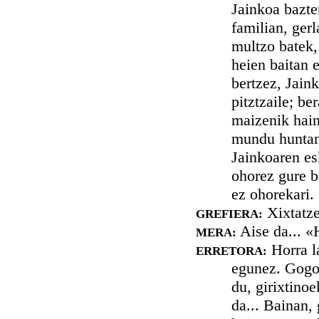
Jainkoa bazter
familian, ger
multzo batek, 
heien baitan e
bertzez, Jaink
pitztzaile; be
maizenik haini
mundu huntan,
Jainkoaren es
ohorez gure b
ez ohorekari.
Xixtatze
GREFIERA:
Aise da... «
MERA:
Horra la
ERRETORA:
egunez. Gogoe
du, girixtino
da... Bainan, 