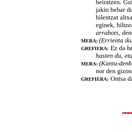
beiratzen. Gu
jakin behar d
hilentzat altx
eginek, hiltz
arrabots, den
(Errienta ik
MERA:
Ez da he
GREFIERA:
hasten du, et
(Kantu-denb
MERA:
nor den gizon
Ontsa d
GREFIERA: