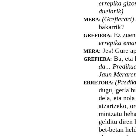
errepika gizo
duelarik)
(Grefierari)
MERA:
bakarrik?
Ez zuen,
GREFIERA:
errepika eman
Jes! Gure ap
MERA:
Ba, eta 
GREFIERA:
da... Predikua
Jaun Meraren
(Predik
ERRETORA:
dugu, gerla b
dela, eta nol
atzartzeko, o
mintzatu beha
gelditu diren 
bet-betan hel