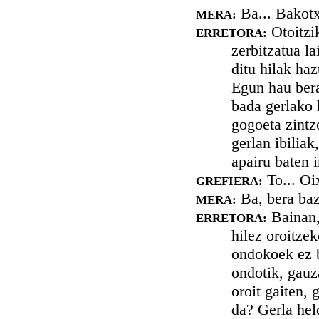
Ba... Bakotx
MERA:
Otoitzik
ERRETORA:
zerbitzatua la
ditu hilak haz
Egun hau bera
bada gerlako 
gogoeta zintz
gerlan ibiliak
apairu baten 
To... Oix
GREFIERA:
Ba, bera baz
MERA:
Bainan, 
ERRETORA:
hilez oroitzek
ondokoek ez b
ondotik, gauz
oroit gaiten, 
da? Gerla hel