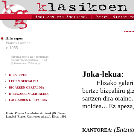
Hila espos
Piarres Larzabal
c. 1955
[liburua osorik RTF formatuan]
[inprimitzeko bertsioa PDFn]
[Literaturaren Zubitegia]
Joka-lekua:
HILA ESPOS
Elizako galeria. 
LEHEN GERTALDIA
BIGARREN GERTALDIA
bertze bizpahiru gi
HIRUGARREN GERTALDIA
sartzen dira oraino
LAUGARREN GERTALDIA
moldea... Ez apeza,
Iturria:
Piarres Larzabalen idazlanak (II)
, Piarres
Larzabal (Piarres Xarrittonen edizioa). Elkar, 1991
(Entzut
KANTOREA: