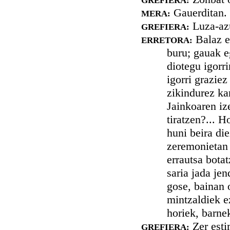
GREFIERA:
Gauerditan.
MERA:
Luza-azu
GREFIERA:
Balaz e
ERRETORA:
buru; gauak e
diotegu igorri
igorri graziez
zikindurez ka
Jainkoaren iz
tiratzen?... 
huni beira di
zeremonietan 
errautsa bota
saria jada je
gose, bainan 
mintzaldiek e
horiek, barne
Zer esti
GREFIERA: