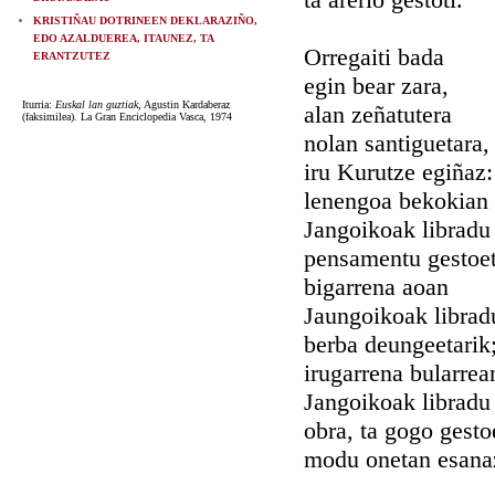
KRISTIÑAU DOTRINEEN DEKLARAZIÑO,
EDO AZALDUEREA, ITAUNEZ, TA
Orregaiti bada
ERANTZUTEZ
egin bear zara,
Iturria:
Euskal lan guztiak
, Agustin Kardaberaz
alan zeñatutera
(faksimilea). La Gran Enciclopedia Vasca, 1974
nolan santiguetara,
iru Kurutze egiñaz:
lenengoa bekokian
Jangoikoak libradu
pensamentu gestoet
bigarrena aoan
Jaungoikoak librad
berba deungeetarik
irugarrena bularrea
Jangoikoak libradu
obra, ta gogo gesto
modu onetan esana