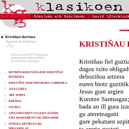
Kristiñau dotrinea
Agustin Kardaberaz
KRISTIÑAU
1762
[liburua osorik RTF formatuan]
[inprimitzeko bertsioa PDFn]
Kristiñau fiel guzti
[Literaturaren Zubitegia]
dagoz txito obligad
DOTRINA KRISTIANA EDO KRISTIÑAU
deboziñoa artzera
DOTRINEA
euren biotz guztitik
KRISTIÑAU DOKTRINARAKO SARREREA
AITA GUREA
Jesus gure argien
ABE MARIA
Kurutze Santuagaz
KREDOA
bada an ill gura iz
SALBEA
gu atereteagaiti
JANGOIKOAREN LEGEKO AGINDE,
EDO MANDAMENTUAK DIRA AMAR
gure pekatuen azpit
FEDEKO ARTIKULUAK,
ta arerio gestoti.
DIRA AMALAU