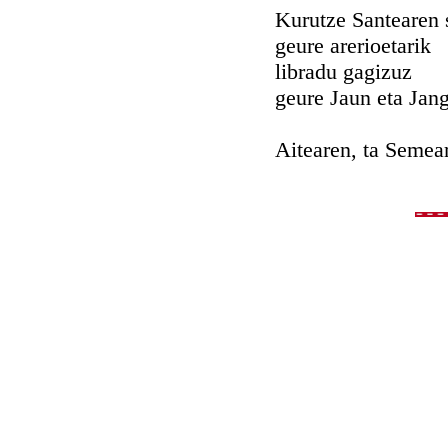
Kurutze Santearen 
geure arerioetarik
libradu gagizuz
geure Jaun eta Jan
Aitearen, ta Semea