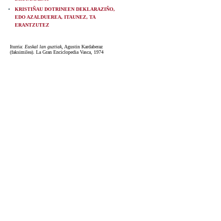
KRISTIÑAU DOTRINEEN DEKLARAZIÑO,
EDO AZALDUEREA, ITAUNEZ, TA
ERANTZUTEZ
Iturria:
Euskal lan guztiak
, Agustin Kardaberaz
(faksimilea). La Gran Enciclopedia Vasca, 1974