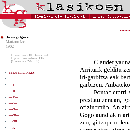
Dirua galgarri
Mariano Izeta
1962
[liburua osorik RTF formatuan]
[inprimitzeko bertsioa PDFn]
Claudet yaunak, go
[Literaturaren Zubitegia]
Arriturik gelditu z
LEEN PEREDIKIA
iri-garbitzaleak ber
—I—
garbizen. Anbateko 
—II—
Pontac etorri zitz
—III—
—IV—
prestatu zenean, goa
—V—
ofizineraño. An zir
—VI—
Gogo aundiakin art
—VII—
zen, giltzapean lena
—VIII—
—IX—
xamar atera ziren a