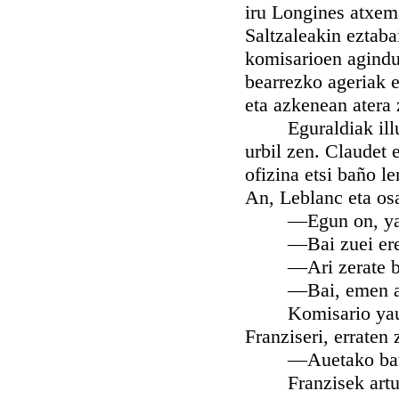
iru Longines atxem
Saltzaleakin eztaba
komisarioen agindu
bearrezko ageriak e
eta azkenean atera 
Eguraldiak illun s
urbil zen. Claudet 
ofizina etsi baño le
An, Leblanc eta osa
—Egun on, yaunak
—Bai zuei ere. O
—Ari zerate beti
—Bai, emen ari ga
Komisario yaunak a
Franziseri, erraten 
—Auetako bat a
Franzisek artu zit