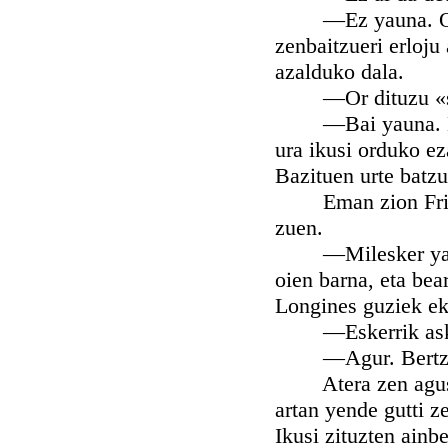
—Ez yauna. Oraind
zenbaitzueri erloju
azalduko dala.
—Or dituzu «seña
—Bai yauna. Emen 
ura ikusi orduko ez
Bazituen urte batzu
Eman zion Friedri
zuen.
—Milesker yauna. 
oien barna, eta bea
Longines guziek ek
—Eskerrik asko, 
—Agur. Bertze e
Atera zen agusia 
artan yende gutti z
Ikusi zituzten ainbe