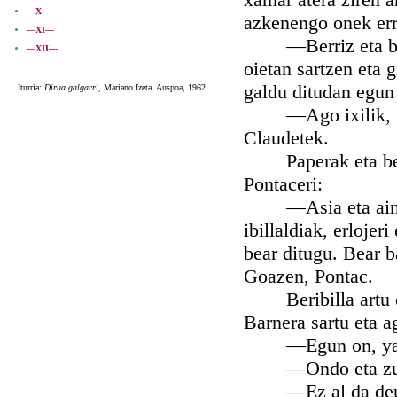
—X—
azkenengo onek err
—XI—
—Berriz eta berri
—XII—
oietan sartzen eta 
galdu ditudan egun
Iturria:
Dirua galgarri,
Mariano Izeta. Auspoa, 1962
—Ago ixilik, Sub
Claudetek.
Paperak eta bertz
Pontaceri:
—Asia eta ain ong
ibillaldiak, erlojer
bear ditugu. Bear b
Goazen, Pontac.
Beribilla artu eta
Barnera sartu eta a
—Egun on, yaun
—Ondo eta zuek?
—Ez al da deus a