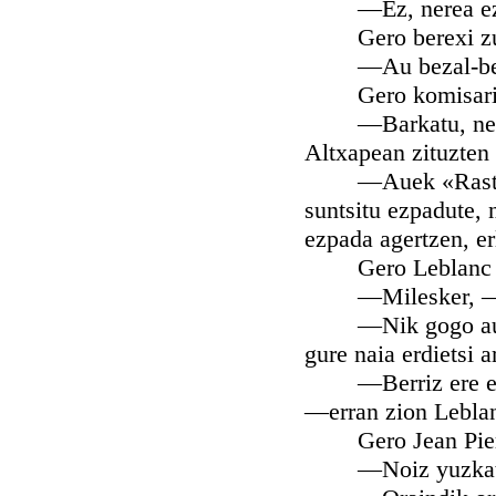
—Ez, nerea eztag
Gero berexi zuen
—Au bezal-beza
Gero komisarioari
—Barkatu, nere au
Altxapean zituzten 
—Auek «Rastroan» 
suntsitu ezpadute, 
ezpada agertzen, er
Gero Leblanc yaun
—Milesker, —erra
—Nik gogo aundiak
gure naia erdietsi ar
—Berriz ere esker
—erran zion Lebla
Gero Jean Pierre
—Noiz yuzkatu be