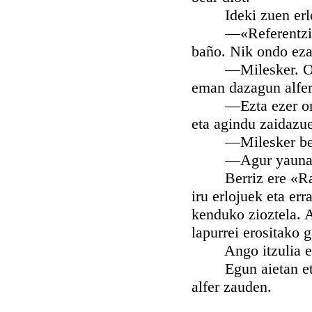
Ideki zuen erloju
—«Referentzia» be
baño. Nik ondo eza
—Milesker. Orai i
eman dazagun alfer
—Ezta ezer orregat
eta agindu zaidazu
—Milesker ber
—Agur yaunak. B
Berriz ere «Rastr
iru erlojuek eta er
kenduko zioztela. A
lapurrei erositako 
Ango itzulia egin 
Egun aietan etzen 
alfer zauden.