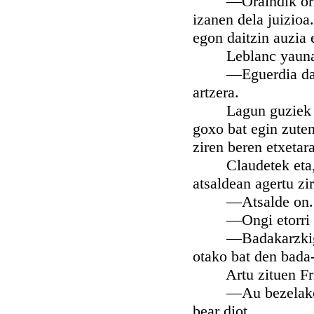
—Oraindik ori ezt
izanen dela juizioa
egon daitzin auzia e
Leblanc yaunak er
—Eguerdia da. Ut
artzera.
Lagun guziek ater
goxo bat egin zuten
ziren beren etxetara
Claudetek eta, goi
atsaldean agertu zir
—Atsalde on. Ber
—Ongi etorri ner
—Badakarzkigu ir
otako bat den bada-
Artu zituen Fried
—Au bezelakoa za
bear diot.