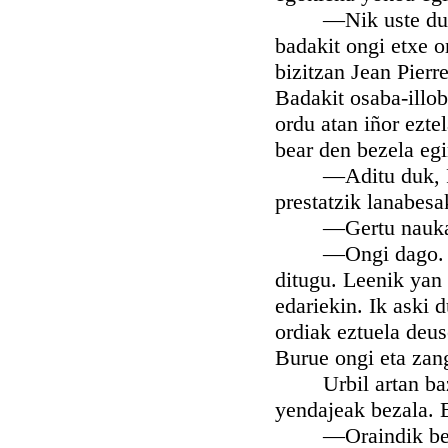
—Nik uste dut am
badakit ongi etxe o
bizitzan Jean Pierr
Badakit osaba-illo
ordu atan iñor eztel
bear den bezela egi
—Aditu duk, Pizt
prestatzik lanabesa
—Gertu naukazu, n
—Ongi dago. Ori 
ditugu. Leenik yan 
edariekin. Ik aski 
ordiak eztuela deus
Burue ongi eta zang
Urbil artan bazen 
yendajeak bezala. E
—Oraindik bedera