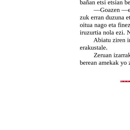
bañan etsi etsian b
—Goazen —erran 
zuk erran duzuna et
oitua nago eta fine
iruzurtia nola ezi. 
Abiatu ziren iru g
erakustale.
Zeruan izarrak di
berean amekak yo z