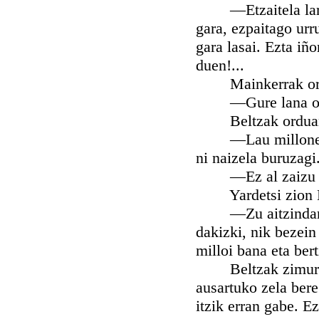
—Etzaitela larri
gara, ezpaitago urr
gara lasai. Ezta iñ
duen!...
Mainkerrak oraiñi
—Gure lana ongi a
Beltzak ordua
—Lau millonetatik
ni naizela buruzagi
—Ez al zaizu ori
Yardetsi zion M
—Zu aitzindari iz
dakizki, nik bezein
milloi bana eta ber
Beltzak zimurtu z
ausartuko zela bere
itzik erran gabe. E