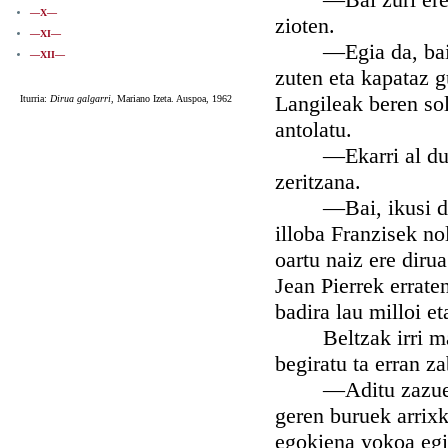
—X—
zioten.
—XI—
—Egia da, bai; bañ
—XII—
zuten eta kapataz g
Langileak beren sol
Iturria:
Dirua galgarri,
Mariano Izeta. Auspoa, 1962
antolatu.
—Ekarri al dute d
zeritzana.
—Bai, ikusi dut n
illoba Franzisek nol
oartu naiz ere dirua
Jean Pierrek errate
badira lau milloi et
Beltzak irri maltz
begiratu ta erran z
—Aditu zazue biek
geren buruek arrixk
egokiena yokoa egi