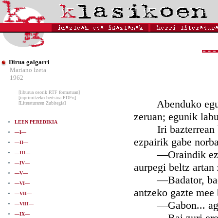
Dirua galgarri
Mariano Izeta
1962
[liburua osorik RTF formatuan]
[inprimitzeko bertsioa PDFn]
Abenduko egun bat
[Literaturaren Zubitegia]
zeruan; egunik labu
LEEN PEREDIKIA
Iri bazterrean bi 
—I—
ezpairik gabe norba
—II—
—Oraindik eztuk a
—III—
—IV—
aurpegi beltz artan 
—V—
—Badator, badator
—VI—
antzeko gazte mee b
—VII—
—Gabon... agur e
—VIII—
—IX—
—Bai zuri ere. No