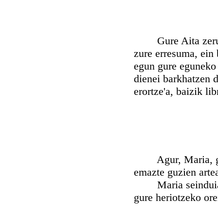
Gure Aita zeruieta
zure erresuma, ein 
egun gure eguneko 
dienei barkhatzen d
erortze'a, baizik li
Agur, Maria, graz
emazte guzien artea
Maria seinduia Ji
gure heriotzeko or