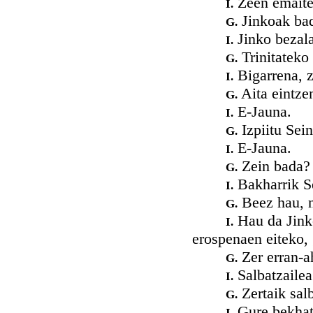
Zeen emaiten
I.
Jinkoak bad
G.
Jinko bezala
I.
Trinitateko 
G.
Bigarrena, z
I.
Aita eintze
G.
E-Jauna.
I.
Izpiitu Sei
G.
E-Jauna.
I.
Zein bada?
G.
Bakharrik Se
I.
Beez hau, n
G.
Hau da Jinko
I.
erospenaen eiteko, 
Zer erran-a
G.
Salbatzailea
I.
Zertaik salb
G.
Gure bekhatu
I.