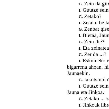
Zein da gii
G.
Guutze sein
I.
Zetako?
G.
Zetako beita 
I.
Zenbat gise
G.
Bietaa, Jaun
I.
Zein die?
G.
Eta zeinatea
I.
Zer da ...?
G.
Eskuineko er
I.
bigarrena ahoan, hi
Jaunaekin.
Iakuts nola
G.
Guutze seind
I.
Jauna eta Jinkoa.
Zetako ... 
G.
Jinkoak libr
I.