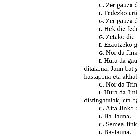
Zer gauza d
G.
Fedezko arti
I.
Zer gauza d
G.
Hek die fede
I.
Zetako die 
G.
Ezautzeko gu
I.
Nor da Jin
G.
Hura da gauz
I.
ditakena; Jaun bat 
hastapena eta akha
Nor da Trin
G.
Hura da Jink
I.
distingatuiak, eta 
Aita Jinko 
G.
Ba-Jauna.
I.
Semea Jink
G.
Ba-Jauna.
I.