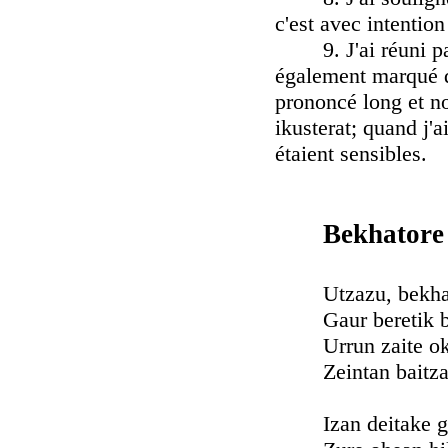
c'est avec intention 
9. J'ai réuni par 
également marqué d'
prononcé long et n
ikusterat; quand j'ai
étaient sensibles.
Bekhatore 
Utzazu, bekhat
Gaur beretik be
Urrun zaite oka
Zeintan baitzaa 
Izan deitake ga