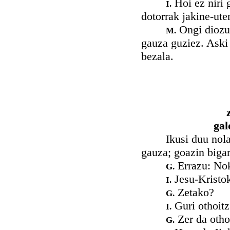
Hoi ez niri 
I.
dotorrak jakine-ute
Ongi diozu 
M.
gauza guziez. Aski 
bezala.
gal
Ikusi duu nola dak
gauza; goazin bigar
Errazu: Nok
G.
Jesu-Kristok
I.
Zetako?
G.
Guri othoitz
I.
Zer da otho
G.