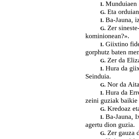
Munduiaen 
I.
Eta orduian 
G.
Ba-Jauna, iz
I.
Zer sineste
G.
kominionean?».
Giixtino fid
I.
gorphutz baten men
Zer da Eliz
G.
Hura da giix
I.
Seinduia.
Nor da Aita
G.
Hura da Erro
I.
zeini guziak baikie
Kredoaz eta
G.
Ba-Jauna, Ix
I.
agertu dion guzia.
Zer gauza d
G.