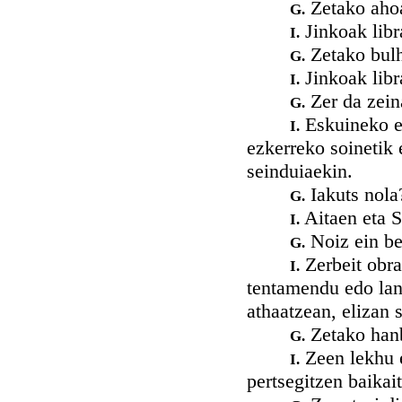
Zetako aho
G.
Jinkoak libra
I.
Zetako bulh
G.
Jinkoak libr
I.
Zer da zein
G.
Eskuineko es
I.
ezkerreko soinetik 
seinduiaekin.
Iakuts nola
G.
Aitaen eta S
I.
Noiz ein be
G.
Zerbeit obra
I.
tentamendu edo lanj
athaatzean, elizan 
Zetako hanb
G.
Zeen lekhu e
I.
pertsegitzen baikait