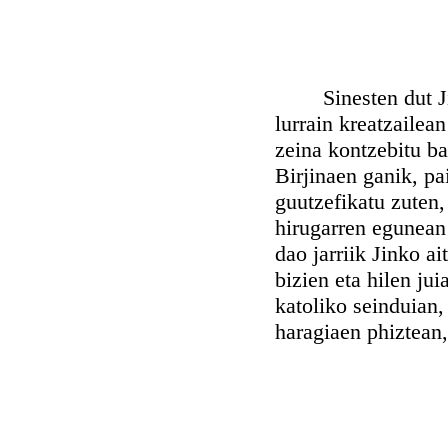
Sinesten dut Jink
lurrain kreatzailea
zeina kontzebitu ba
Birjinaen ganik, pa
guutzefikatu zuten, 
hirugarren egunean j
dao jarriik Jinko a
bizien eta hilen jui
katoliko seinduian
haragiaen phiztean,