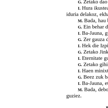
Zetako dao 
G.
Hura ikustea
I.
iduria delakoz, ekh
Bada, hau b
M.
Ein behar du
G.
Ba-Jauna, gu
I.
Zer gauza d
G.
Hek die Izpi
I.
Zetako Jink
G.
Eternitate g
I.
Zetako gih
G.
Haen minixtr
I.
Beez zuk ba
G.
Ba-Jauna, e
I.
Bada, deboz
M.
guziez.