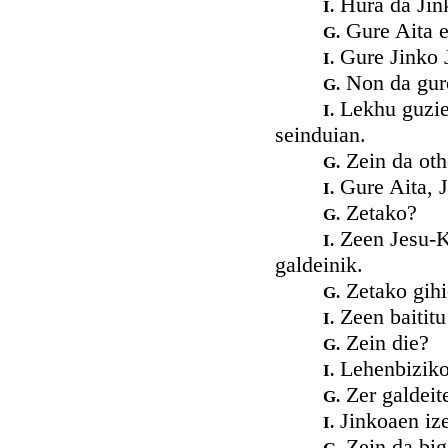
Hura da Jink
I.
Gure Aita e
G.
Gure Jinko 
I.
Non da gur
G.
Lekhu guziet
I.
seinduian.
Zein da oth
G.
Gure Aita, 
I.
Zetako?
G.
Zeen Jesu-Kr
I.
galdeinik.
Zetako gih
G.
Zeen baititu
I.
Zein die?
G.
Lehenbizikoa
I.
Zer galdeit
G.
Jinkoaen ize
I.
Zein da big