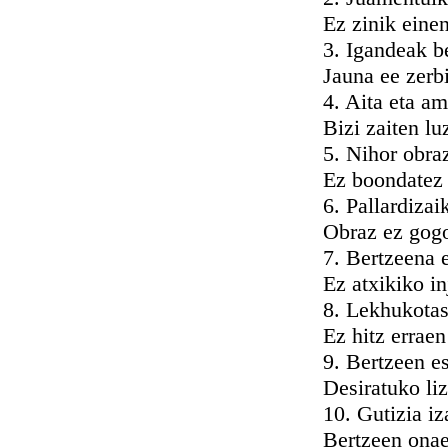
Ez zinik einen 
3. Igandeak bei
Jauna ee zerbit
4. Aita eta ama
Bizi zaiten luz
5. Nihor obraz h
Ez boondatez ga
6. Pallardizaik 
Obraz ez gogoz 
7. Bertzeena eb
Ez atxikiko inj
8. Lekhukotasu
Ez hitz erraen f
9. Bertzeen esp
Desiratuko lizu
10. Gutizia iza
Bertzeen onaen 