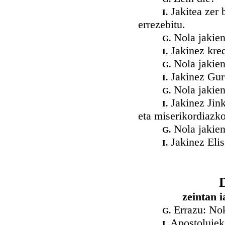
Jakitea zer b
I.
errezebitu.
Nola jakien 
G.
Jakinez kred
I.
Nola jakien
G.
Jakinez Gure
I.
Nola jakien
G.
Jakinez Jin
I.
eta miserikordiazk
Nola jakien
G.
Jakinez Eli
I.
zeintan i
Errazu: Nok
G.
Apostoluiek
I.