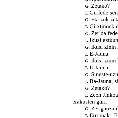
Zetako?
G.
Gu fede sein
I.
Eta zuk zet
G.
Giixtinoek d
I.
Zer da fede
G.
Ikusi eztuun
I.
Ikusi zinin 
G.
E-Jauna.
I.
Ikusi zinin 
G.
E-Jauna.
I.
Sineste-uz
G.
Ba-Jauna, si
I.
Zetako?
G.
Zeen Jinkoak
I.
erakusten guri.
Zer gauza d
G.
Erromako El
I.