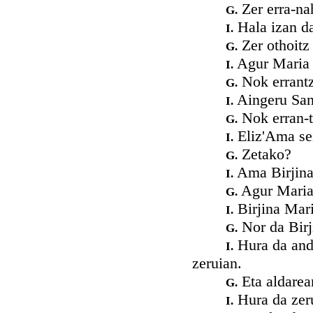
Zer erra-na
G.
Hala izan da
I.
Zer othoitz 
G.
Agur Maria 
I.
Nok errant
G.
Aingeru San 
I.
Nok erran-t
G.
Eliz'Ama sei
I.
Zetako?
G.
Ama Birjinai
I.
Agur Maria 
G.
Birjina Mari
I.
Nor da Birj
G.
Hura da andr
I.
zeruian.
Eta aldarea
G.
Hura da zeru
I.