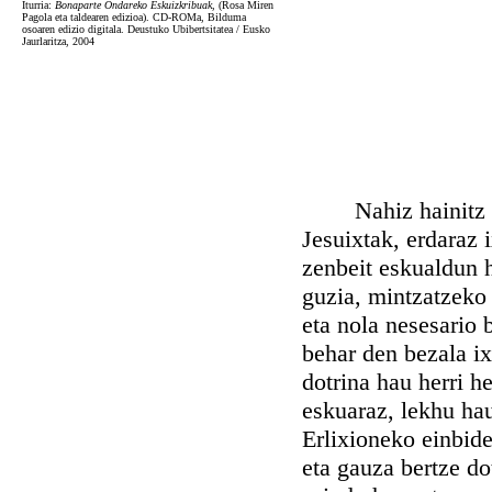
Iturria:
Bonaparte Ondareko Eskuizkribuak,
(Rosa Miren
Pagola eta taldearen edizioa). CD-ROMa, Bilduma
osoaren edizio digitala. Deustuko Ubibertsitatea / Eusko
Jaurlaritza, 2004
Nahiz hainitz gise
Jesuixtak, erdaraz 
zenbeit eskualdun 
guzia, mintzatzeko 
eta nola nesesario 
behar den bezala ix
dotrina hau herri h
eskuaraz, lekhu hau
Erlixioneko einbide
eta gauza bertze do