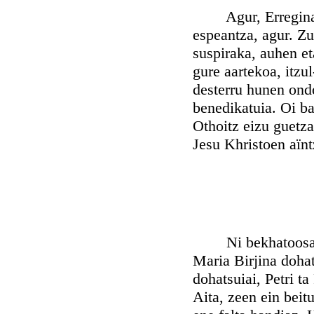
Agur, Erregina, mi
espeantza, agur. Z
suspiraka, auhen et
gure aartekoa, itzu
desterru hunen ondo
benedikatuia. Oi b
Othoitz eizu guetza
Jesu Khristoen aïnt
Ni bekhatoosa koo
Maria Birjina dohat
dohatsuiai, Petri ta
Aita, zeen ein beitu