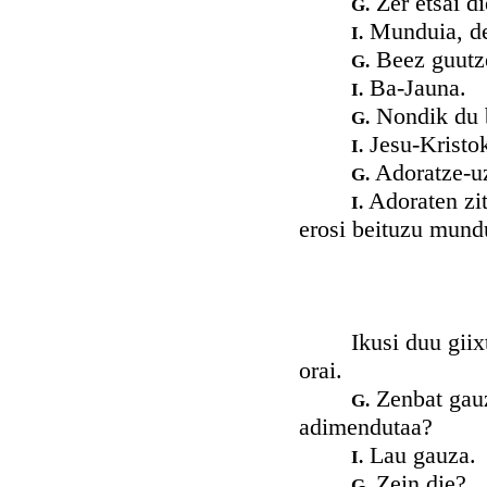
Zer etsai di
G.
Munduia, deb
I.
Beez guutze
G.
Ba-Jauna.
I.
Nondik du b
G.
Jesu-Kristok
I.
Adoratze-uz
G.
Adoraten zit
I.
erosi beituzu mund
Ikusi duu giixtino
orai.
Zenbat gauze
G.
adimendutaa?
Lau gauza.
I.
Zein die?
G.