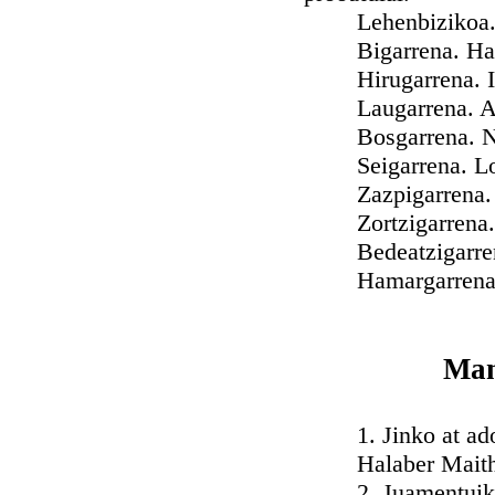
Lehenbizikoa. Jin
Bigarrena. Haen i
Hirugarrena. Igan
Laugarrena. Aita
Bosgarrena. Niho
Seigarrena. Lohi
Zazpigarrena. E
Zortzigarrena. Lek
Bedeatzigarrena. 
Hamargarrena. Be
Man
1. Jinko at ado
Halaber Maitha
2. Juamentuik z