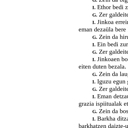
G.
Ethor bedi z
I.
Zer galdeit
G.
Jinkoa errei
I.
eman dezaüla bere l
Zein da hir
G.
Ein bedi zur
I.
Zer galdeit
G.
Jinkoaen boo
I.
eiten duten bezala.
Zein da lau
G.
Iguzu egun 
I.
Zer galdeit
G.
Eman detzau
I.
grazia ispiitualak 
Zein da bos
G.
Barkha ditza
I.
barkhatzen daizte-u