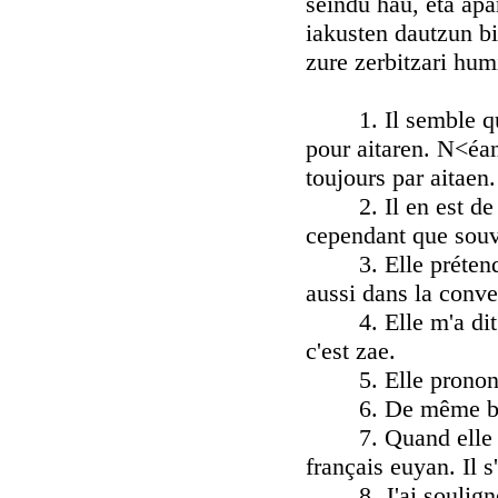
seindu hau, eta apa
iakusten dautzun bi
zure zerbitzari hum
1. Il semble que 
pour aitaren. N<éa
toujours par aitaen.
2. Il en est de mê
cependant que souv
3. Elle prétend qu
aussi dans la conve
4. Elle m'a dit za
c'est zae.
5. Elle prononce 
6. De même baita e
7. Quand elle dit
français euyan. Il 
8. J'ai souligné p