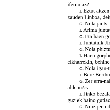
ifernuiaz?
Eztut aitzen
I.
zauden Linboa, dei
Nola jautsi
G.
Arima juntat
I.
Eta haen go
G.
Juntatuik Ji
I.
Nola phiztu
G.
Haen gorphut
I.
elkharrekin, behine
Nola igan-t
G.
Bere Berthu
I.
Zer erra-na
G.
aldean?».
Jinko bezala
I.
guziek baino gutiao
Noiz jeen da
G.