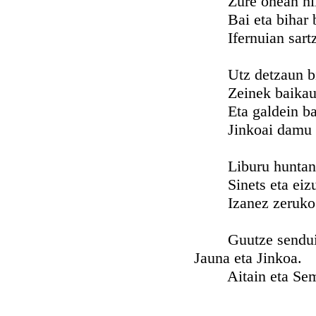
Zure ohean hilt
Bai eta bihar b
Ifernuian sartz
Utz detzaun bi
Zeinek baikauzk
Eta galdein ba
Jinkoai damu e
Liburu huntan e
Sinets eta eizu
Izanez zeruko l
Guutze senduiain s
Jauna eta Jinkoa.
Aitain eta Semeai