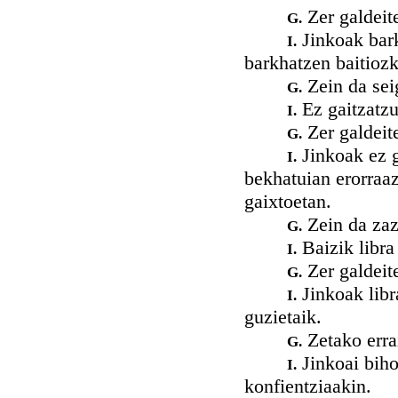
Zer galdeit
G.
Jinkoak bark
I.
barkhatzen baitiozk
Zein da sei
G.
Ez gaitzatzu
I.
Zer galdeit
G.
Jinkoak ez ga
I.
bekhatuian erorraa
gaixtoetan.
Zein da zaz
G.
Baizik libra 
I.
Zer galdeit
G.
Jinkoak libr
I.
guzietaik.
Zetako erra
G.
Jinkoai biho
I.
konfientziaakin.