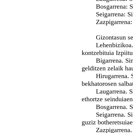
Bosgarrena: Sine
Seigarrena: Sines
Zazpigarrena: Sin
Gizontasun seind
Lehenbizikoa. Sin
kontzebituia Izpiit
Bigarrena. Sinest
gelditzen zelaik ha
Hirugarrena. Sines
bekhatorosen salbat
Laugarrena. Sinest
ethortze seinduiaen
Bosgarrena. Sinest
Seigarrena. Sinest
guziz botheretsuia
Zazpigarrena. Sine