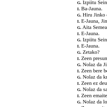
Izpiitu Sei
G.
Ba-Jauna.
I.
Hiru Jinko 
G.
E-Jauna, Jin
I.
Aita Semea
G.
E-Jauna.
I.
Izpiitu Sei
G.
E-Jauna.
I.
Zetako?
G.
Zeen presuna
I.
Nolaz da Ji
G.
Zeen bere bo
I.
Nolaz da kr
G.
Zeen ez deus
I.
Nolaz da sa
G.
Zeen emaiten
I.
Nolaz da lor
G.