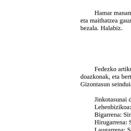
Hamar manamendu 
eta maithatzea gau
bezala. Halabiz.
Fedezko artikului
doazkonak, eta ber
Gizontasun seindui
Jinkotasunai do
Lehenbizikoa: Sin
Bigarrena: Sines
Hirugarrena: Sin
Laugarrena: Sines