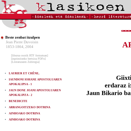
Beste zenbat itzulpen
Jean Pierre Duvoisin
A
1853-1864, 2004
[liburua osorik RTF formatuan]
[inprimitzeko bertsioa PDFn]
[Literaturaren Zubitegia]
LAURIER ET CHÊNE,
Giixt
IAUNDONI IOHANE APOSTOLUAREN
erdaraz i
APOKALIPSA - 1
JAUN DONE JOANI APOSTOLUAREN
Jaun Bikario bat
APOKALIPZA - 2
BENEDICITE
ARRANGOITZEKO DOTRINA
AINHOAKO DOTRINA
AINHOAKO DOTRINA