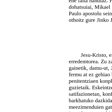
ene falta handiaz. H
dohatsuiai, Mikael 
Paulo apostolu sein
othoitz gure Jinko 
Jesu-Kristo, ene J
erredemtorea. Zu z
gainetik, damu-ut, 
fermu at ez gehiao
penitentziaen konpl
guzietaik. Eskeintz
satifazionetan, kon
barkhatuko dazkidat
meezimenduien gati