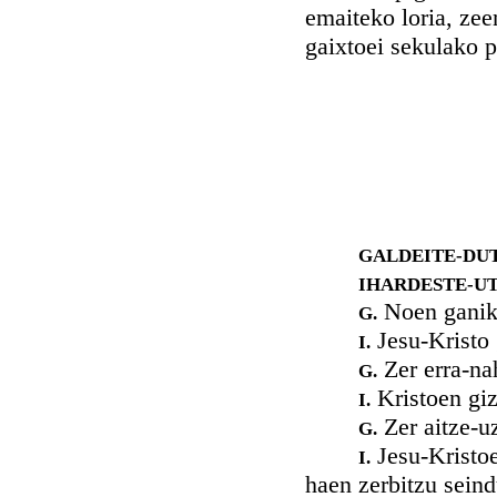
emaiteko loria, ze
gaixtoei sekulako p
GALDEITE-DUT
IHARDESTE-UT
Noen ganik 
G.
Jesu-Kristo 
I.
Zer erra-nah
G.
Kristoen gi
I.
Zer aitze-u
G.
Jesu-Kristoe
I.
haen zerbitzu seind