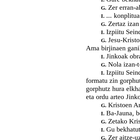
Zer erran-a
G.
... konplitu
I.
Zertaz izan
G.
Izpiitu Sein
I.
Jesu-Kristo 
G.
Ama birjinaen gani
Jinkoak obra
I.
Nola izan-t
G.
Izpiitu Sein
I.
formatu zin gorphut
gorphutz hura elkha
eta ordu arteo Jink
Kristoen Am
G.
Ba-Jauna, be
I.
Zetako Kris
G.
Gu bekhatutik
I.
Zer aitze-uz
G.