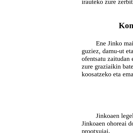
irauteko zure zerbi
Kon
Ene Jinko maitea
guziez, damu-ut eta
ofentsatu zaitudan 
zure graziaikin bat
koosatzeko eta ema
Jinkoaen legeko 
Jinkoaen ohoreai d
prootxuiai.