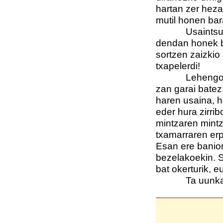
hartan zer hezat
mutil honen bar
Usaintsu da m
dendan honek b
sortzen zaizkio 
txapelerdi!
Lehengo egun 
zan garai batez
haren usaina, ha
eder hura zirri
mintzaren mintz
txamarraren erp
Esan ere banion:
bezelakoekin. S
bat okerturik, e
Ta uunka, uu