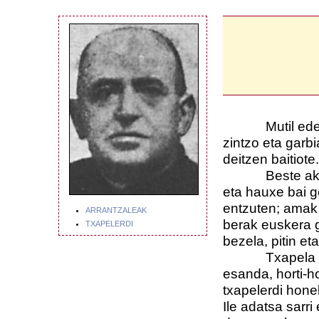
Mutil ederra 
zintzo eta garb
deitzen baitiote.
Beste akats b
eta hauxe bai g
entzuten; amak 
ARRANTZALEAK
berak euskera gu
TXAPELERDI
bezela, pitin et
Txapela omen 
esanda, horti-h
txapelerdi hone
Ile adatsa sarri