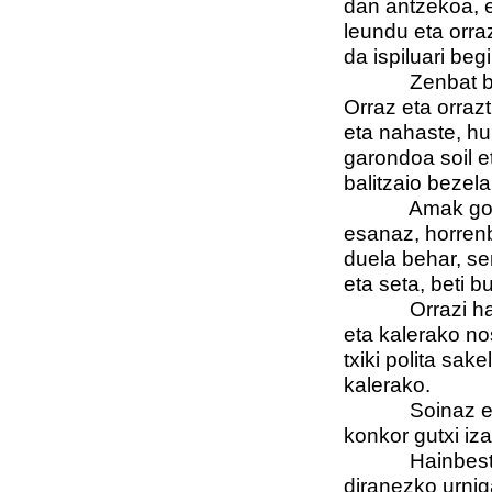
dan antzekoa, 
leundu eta orra
da ispiluari begi
Zenbat bexuxa 
Orraz eta orrazt
eta nahaste, h
garondoa soil et
balitzaio bezela
Amak gogor ek
esanaz, horrenb
duela behar, se
eta seta, beti b
Orrazi haundi 
eta kalerako nos
txiki polita sak
kalerako.
Soinaz ere ler
konkor gutxi iz
Hainbesteko a
diranezko urni