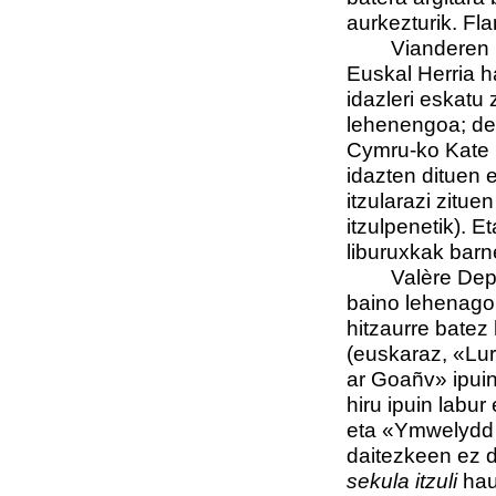
aurkezturik. Fl
Vianderen (Fla
Euskal Herria ha
idazleri eskatu 
lehenengoa; des
Cymru-ko Kate R
idazten dituen 
itzularazi zitue
itzulpenetik). E
liburuxkak barn
Valère Depauw
baino lehenago,
hitzaurre batez
(euskaraz, «Lur
ar Goañv» ipuin
hiru ipuin labur
eta «Ymwelydd i
daitezkeen ez d
sekula itzuli
hau