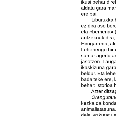
ikusi behar dir
aldatu gara mam
ere bai.
Liburuxka hone
ez dira oso ber
eta «berriena» (
antzekoak dira, 
Hirugarrena, al
Lehenengo hiru
samar agertu ar
jasotzen. Lauga
ikaskizuna garb
beldur. Eta leh
badaiteke ere, 
behar: istorioa 
Azter ditzagun
Orangutan
kezka da kondai
animaliatasuna
dela, ezkutatu e