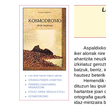
L
Aspaldixko hon
iker alorrak nir
ahantzita neuz
izkiriatuz geroz
batzuk, berriz,
hautsez beterik
Lau ipuin hauen inguru-giroaz
Hemendik eta h
ORANGUTANEN UHARTEA
PIARRES GAIXOAREN
dituzun lau ipui
PASADIZOAK
hartantxe joan 
ETA EZ ZIREN SEKULA ITZULI
ortografia gaurk
KOSMODROMO
idaz-mintzaira 