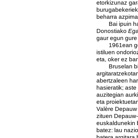
etorkizunaz gar
burugabekeriek 
beharra azpimar
Bai ipuin hau 
Donostiako
Eg
gaur egun gure 
1961ean gertat
istiluen ondori
eta, oker ez ban
Bruselan bizi 
argitaratzekota
abertzaleen har
hasieratik; ast
auzitegian aurk
eta proiektueta
Valère Depauw 
zituen Depauw-e
euskaldunekin b
batez: lau nazi
batera argitara