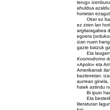
terug» izenburu
ahuldua azaldu 
horietan ezagut
Oker ez banago
ez ziren lan hor
argitaragabea d
egoera (ordukoa
izan nuen hango
gazte batzuk ga
Eta laugarren
Kosmodromo
de
«Apolo» eta Arm
Amerikarrak ila
bazterretan: iza
aurrean ginela, 
haiek astindu na
Bi ipuin hauek
Eta besterik e
literaturan lagu
bai.