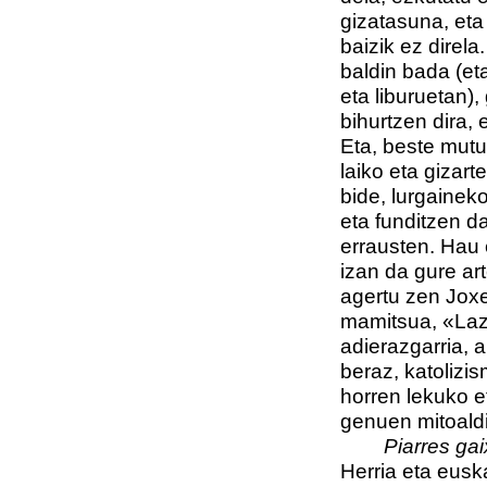
gizatasuna, et
baizik ez direla
baldin bada (et
eta liburuetan)
bihurtzen dira, 
Eta, beste mutu
laiko eta gizar
bide, lurgainek
eta funditzen d
errausten. Hau 
izan da gure art
agertu zen Jox
mamitsua, «Laz
adierazgarria, a
beraz, katolizis
horren lekuko e
genuen mitoaldi
Piarres ga
Herria eta eus