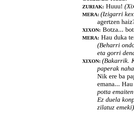
Huuu!
(Xi
ZURIAK:
(Izigarri kex
MERA:
agertzen haiz
Botza... bot
XIXON:
Hau duka teno
MERA:
(Beharri ondo
eta gorri dena
(Bakarrik. 
XIXON:
paperak nahas
Nik ere ba p
emana... Hau
potta emaiten
Ez duela konp
zilatuz emeki)