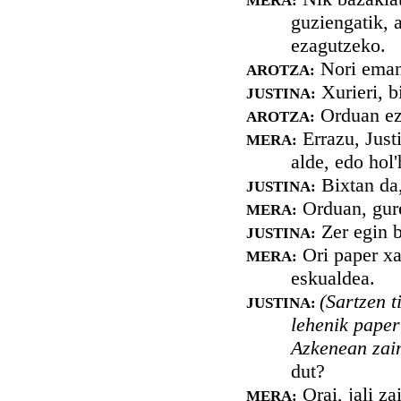
MERA:
guziengatik,
ezagutzeko.
Nori emang
AROTZA:
Xurieri, b
JUSTINA:
Orduan ez 
AROTZA:
Errazu, Justi
MERA:
alde, edo hol
Bixtan da,
JUSTINA:
Orduan, gure
MERA:
Zer egin b
JUSTINA:
Ori paper xak
MERA:
eskualdea.
(Sartzen t
JUSTINA:
lehenik paper
Azkenean zain
dut?
Orai, jali zai
MERA: