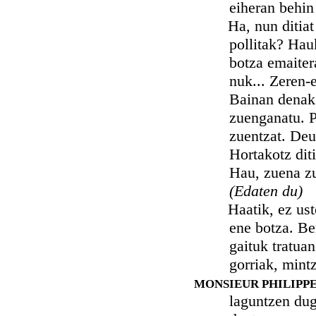
eiheran behin 
Ha, nun ditiat pa
pollitak? Hau
botza emaiter
nuk... Zeren-
Bainan denak 
zuenganatu. P
zuentzat. Deu
Hortakotz dit
Hau, zuena zur
(Edaten du)
Haatik, ez uste i
ene botza. Be
gaituk tratua
gorriak, mintz
MONSIEUR PHILIPPE
laguntzen dug