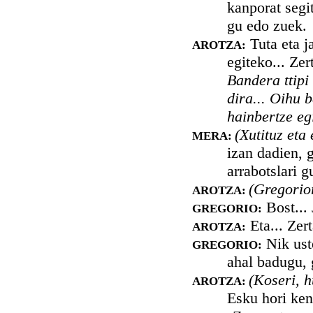
kanporat segi
gu edo zuek.
Tuta eta j
AROTZA:
egiteko... Zer
Bandera ttipi 
dira... Oihu b
hainbertze egi
(Xutituz eta
MERA:
izan dadien, g
arrabotslari g
(Gregorior
AROTZA:
Bost... 
GREGORIO:
Eta... Zer
AROTZA:
Nik uste
GREGORIO:
ahal badugu, 
(Koseri, 
AROTZA:
Esku hori ken