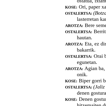
ostatua, ixtan
Ori, paper x
KOSE:
(Botz
OSTALERTSA:
lasterretan ka
Bere seme 
AROTZA:
Berrit
OSTALERTSA:
hautan.
Eta, ez di
AROTZA:
bakarrik.
Orai b
OSTALERTSA:
egunetan.
Agian ba, 
AROTZA:
onik.
Biper gorri b
KOSE:
(Jaliz
OSTALERTSA:
denen gostura
Denen gostura
KOSE:
hitzemaiten d