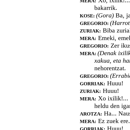
Xo, ixilik!..
MERA:
bakarrik.
(Gora)
Ba, ja
KOSE:
(Harrot
GREGORIO:
Biba zuriak
ZURIAK:
Emeki, emeki
MERA:
Zer ikus
GREGORIO:
(Denak ixili
MERA:
xakua, eta han
nehorentzat.
(Errabi
GREGORIO:
Huuu!
GORRIAK:
Huuu!
ZURIAK:
Xo ixilik!...
MERA:
heldu den iga
Ha... Nausi
AROTZA:
Ez zuek ere.
MERA:
Huuu!
GORRIAK: