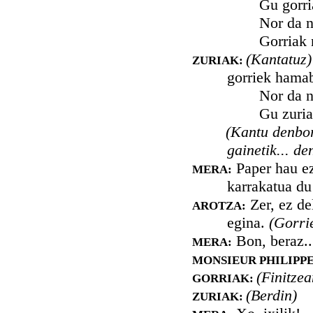
Gu gorriak, 
Nor da nausi,
Gorriak nausi
(Kantatuz)
ZURIAK:
gorriek hama
Nor da nausi,
Gu zuriak, e
(Kantu denbor
gainetik... de
Paper hau ez 
MERA:
karrakatua d
Zer, ez de
AROTZA:
egina.
(Gorri
Bon, beraz..
MERA:
MONSIEUR PHILIPPE
(Finitzea
GORRIAK:
(Berdin)
ZURIAK: