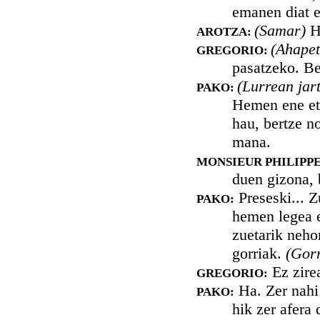
emanen diat e
(Samar)
H
AROTZA:
(Ahapet
GREGORIO:
pasatzeko. Be
(Lurrean jart
PAKO:
Hemen ene etx
hau, bertze n
mana.
MONSIEUR PHILIPPE
duen gizona, 
Preseski... Z
PAKO:
hemen legea e
zuetarik neho
gorriak.
(Gorr
Ez zirea
GREGORIO:
Ha. Zer nahi 
PAKO:
hik zer afera