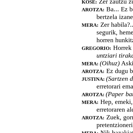
Zer zautzu zu
KOSE:
Ba... Ez b
AROTZA:
bertzela izan
Zer habila?..
MERA:
segurik, hemen
horren hunkit
Horrek 
GREGORIO:
untziari tirak
(Oihuz)
Aski
MERA:
Ez dugu be
AROTZA:
(Sartzen d
JUSTINA:
erretorari ema
(Paper bat
AROTZA:
Hep, emeki, 
MERA:
erretoraren a
Zuek, gorri
AROTZA:
pretentzioneri
Nik bazakiat