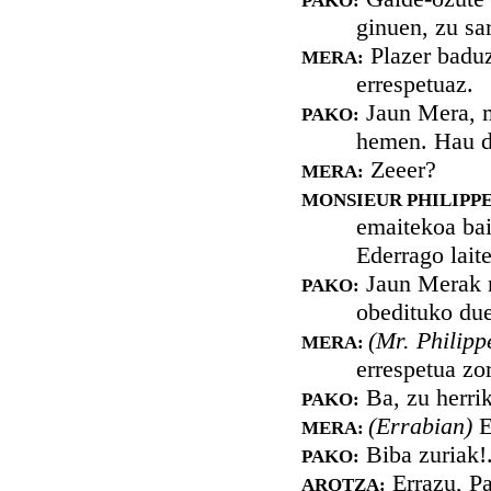
PAKO:
ginuen, zu sa
Plazer baduzu
MERA:
errespetuaz.
Jaun Mera, m
PAKO:
hemen. Hau d
Zeeer?
MERA:
MONSIEUR PHILIPP
emaitekoa bai
Ederrago lait
Jaun Merak m
PAKO:
obedituko due
(Mr. Philipp
MERA:
errespetua zo
Ba, zu herrik
PAKO:
(Errabian)
E
MERA:
Biba zuriak!
PAKO:
Errazu, Pa
AROTZA: