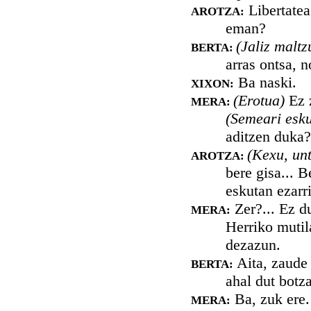
Libertatea
AROTZA:
eman?
(Jaliz maltz
BERTA:
arras ontsa, 
Ba naski.
XIXON:
(Erotua)
Ez z
MERA:
(Semeari esku
aditzen duka?
(Kexu, unt
AROTZA:
bere gisa... 
eskutan ezarri
Zer?... Ez du
MERA:
Herriko mutil
dezazun.
Aita, zaude 
BERTA:
ahal dut botz
Ba, zuk ere.
MERA: