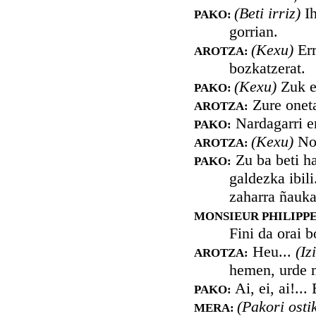
(Beti irriz)
Ih
PAKO:
gorrian.
(Kexu)
Er
AROTZA:
bozkatzerat.
(Kexu)
Zuk e
PAKO:
Zure oneta
AROTZA:
Nardagarri er
PAKO:
(Kexu)
Nor
AROTZA:
Zu ba beti ha
PAKO:
galdezka ibil
zaharra ñauka
MONSIEUR PHILIPPE
Fini da orai 
Heu...
(Iz
AROTZA:
hemen, urde 
Ai, ei, ai!...
PAKO:
(Pakori osti
MERA: