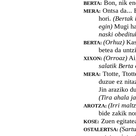
Bon, nik ene
BERTA:
Ontsa da... E
MERA:
hori.
(Bertak 
egin)
Mugi had
naski obeditu
(Orhuz)
Kasu
BERTA:
betea da untzi
(Orroaz)
Ai,
XIXON:
salatik Berta 
Ttotte, Ttot
MERA:
duzue ez nitaz
Jin araziko du
(Tira ahala ja
(Irri malt
AROTZA:
bide zakik no
Zuen egitatea
KOSE:
(Sartu
OSTALERTSA: