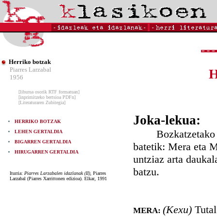
Herriko botzak
Piarres Larzabal
1956
[liburua osorik RTF formatuan]
[inprimitzeko bertsioa PDFn]
[Literaturaren Zubitegia]
Joka-lekua:
HERRIKO BOTZAK
Bozkatzetako barn
LEHEN GERTALDIA
BIGARREN GERTALDIA
batetik: Mera eta M
HIRUGARREN GERTALDIA
untziaz arta daukal
batzu.
Iturria:
Piarres Larzabalen idazlanak (II)
, Piarres
Larzabal (Piarres Xarrittonen edizioa). Elkar, 1991
(Kexu)
Tutal
MERA: