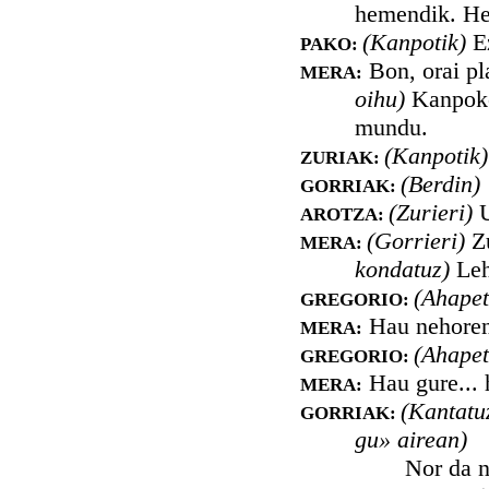
hemendik. Her
(Kanpotik)
Ez
PAKO:
Bon, orai pl
MERA:
oihu)
Kanpoko
mundu.
(Kanpotik)
ZURIAK:
(Berdin)
GORRIAK:
(Zurieri)
U
AROTZA:
(Gorrieri)
Zu
MERA:
kondatuz)
Leh
(Ahapet
GREGORIO:
Hau nehorend
MERA:
(Ahapet
GREGORIO:
Hau gure... 
MERA:
(Kantatu
GORRIAK:
gu» airean)
Nor da nausi,