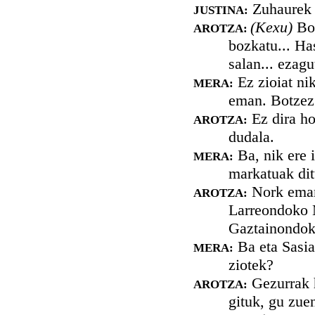
Zuhaurek 
JUSTINA:
(Kexu)
Bot
AROTZA:
bozkatu... Ha
salan... ezagu
Ez zioiat ni
MERA:
eman. Botzez 
Ez dira ho
AROTZA:
dudala.
Ba, nik ere i
MERA:
markatuak di
Nork eman 
AROTZA:
Larreondoko 
Gaztainondoko
Ba eta Sasia
MERA:
ziotek?
Gezurrak h
AROTZA:
gituk, gu zuen