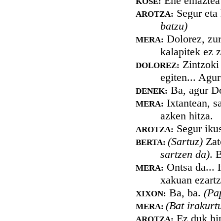
Ene emaztea 
KOSE:
Segur eta 
AROTZA:
batzu)
Dolorez, zur
MERA:
kalapitek ez z
Zintzoki 
DOLOREZ:
egiten... Agur
Ba, agur Do
DENEK:
Ixtantean, s
MERA:
azken hitza.
Segur ikus
AROTZA:
(Sartuz)
Zat
BERTA:
sartzen da)
. 
Ontsa da... 
MERA:
xakuan ezart
Ba, ba.
(Pap
XIXON:
(Bat irakurt
MERA:
Ez duk hir
AROTZA: