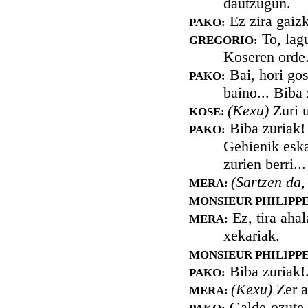
dautzugun.
Ez zira gaizk
PAKO:
To, lag
GREGORIO:
Koseren orde
Bai, hori gos
PAKO:
baino... Biba 
(Kexu)
Zuri u
KOSE:
Biba zuriak
PAKO:
Gehienik eska
zurien berri..
(Sartzen da,
MERA:
MONSIEUR PHILIPPE
Ez, tira ahal
MERA:
xekariak.
MONSIEUR PHILIPPE
Biba zuriak!
PAKO:
(Kexu)
Zer a
MERA:
Galde-ozute i