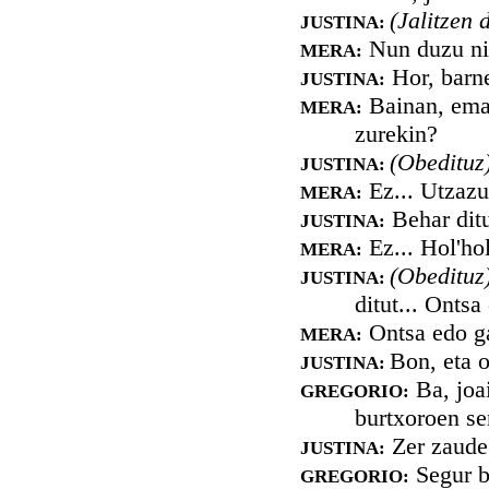
(Jalitzen 
JUSTINA:
Nun duzu ni
MERA:
Hor, barn
JUSTINA:
Bainan, emaz
MERA:
zurekin?
(Obedituz
JUSTINA:
Ez... Utzazu 
MERA:
Behar ditu
JUSTINA:
Ez... Hol'hol
MERA:
(Obedituz
JUSTINA:
ditut... Ontsa
Ontsa edo ga
MERA:
Bon, eta o
JUSTINA:
Ba, joai
GREGORIO:
burtxoroen se
Zer zaude
JUSTINA:
Segur ba
GREGORIO: