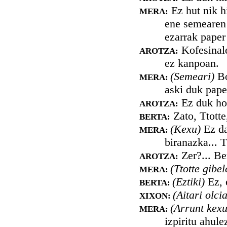
Ez hut nik h
MERA:
ene semearen 
ezarrak paper
Kofesinale
AROTZA:
ez kanpoan.
(Semeari)
Bo
MERA:
aski duk paper
Ez duk hor
AROTZA:
Zato, Ttotte
BERTA:
(Kexu)
Ez da
MERA:
biranazka... T
Zer?... Be
AROTZA:
(Ttotte gibel
MERA:
(Eztiki)
Ez, 
BERTA:
(Aitari olci
XIXON:
(Arrunt kexu
MERA:
izpiritu ahule