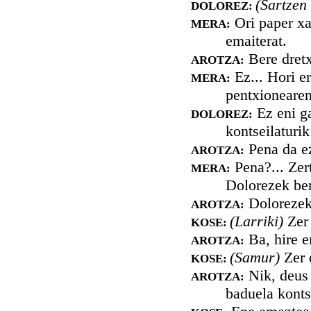
(Sartzen 
DOLOREZ:
Ori paper xa
MERA:
emaiterat.
Bere dretx
AROTZA:
Ez... Hori er
MERA:
pentxionearen
Ez eni ga
DOLOREZ:
kontseilaturi
Pena da ez
AROTZA:
Pena?... Zer
MERA:
Dolorezek be
Dolorezek 
AROTZA:
(Larriki)
Zer 
KOSE:
Ba, hire e
AROTZA:
(Samur)
Zer 
KOSE:
Nik, deus 
AROTZA:
baduela kontse