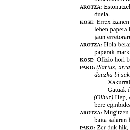
Estonatzek
AROTZA:
duela.
Errex izanen 
KOSE:
lehen papera 
jaun erretora
Hola beraz
AROTZA:
paperak mark
Ofizio hori b
KOSE:
(Sartuz, arra
PAKO:
dauzka bi sak
Xakurrak 
Gatuak ñau, 
(Oihuz)
Hep, e
bere eginbidea
Mugitzen a
AROTZA:
baita salaren 
Zer duk hik, 
PAKO: