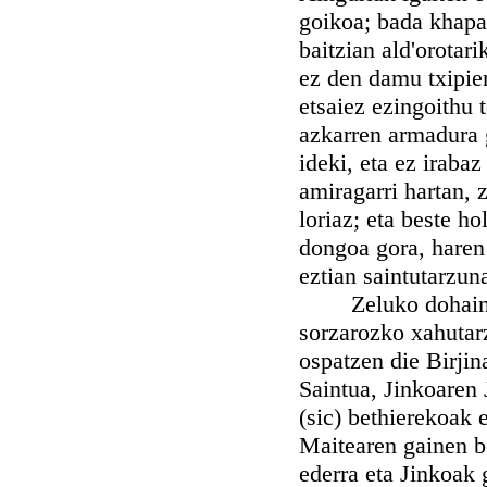
goikoa; bada khapa
baitzian ald'orotari
ez den damu txipien
etsaiez ezingoithu 
azkarren armadura g
ideki, eta ez iraba
amiragarri hartan, 
loriaz; eta beste h
dongoa gora, haren
eztian saintutarzuna
Zeluko dohainen h
sorzarozko xahutarz
ospatzen die Birjin
Saintua, Jinkoaren 
(sic) bethierekoak 
Maitearen gainen be
ederra eta Jinkoak 