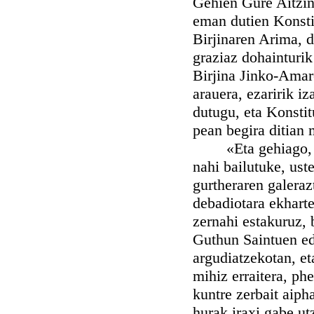
Gehien Gure Aitzint
eman dutien Konsti
Birjinaren Arima, d
graziaz dohainturik
Birjina Jinko-Amar
arauera, ezaririk i
dutugu, eta Konsti
pean begira ditian
«Eta gehiago, nur
nahi bailutuke, ust
gurtheraren galeraz
debadiotara ekhart
zernahi estakuruz, 
Guthun Saintuen ed
argudiatzekotan, et
mihiz erraitera, phe
kuntre zerbait aiph
hurak iraxi gabe ut