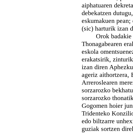
aiphatuaren dekreta
debekatzen dutugu, 
eskumakuen pean; e
(sic) harturik izan
Orok badakie zer 
Thonagabearen erak
eskola omentsuenez
erakatsirik, zintur
izan diren Aphezku
ageriz aithortzera,
Arreroslearen merez
sorzarozko bekhatua
sorzarozko thonatik
Gogomen hoier junt
Tridenteko Konzili
edo biltzarre unhex
guziak sortzen dire