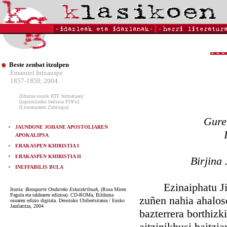
Beste zenbat itzulpen
Emanuel Intxauspe
1857-1859, 2004
[liburua osorik RTF formatuan]
[inprimitzeko bertsioa PDFn]
[Literaturaren Zubitegia]
Gure
JAUNDONE JOHANE APOSTOLIAREN
APOKALIPSA
ERAKASPEN KHIRISTIA I
ERAKASPEN KHIRISTIA II
Birjina
INEFFABILIS BULA
Ezinaiphatu Jinkoa
Iturria:
Bonaparte Ondareko Eskuizkribuak,
(Rosa Miren
Pagola eta taldearen edizioa). CD-ROMa, Bilduma
zuñen nahia ahaloso
osoaren edizio digitala. Deustuko Ubibertsitatea / Eusko
Jaurlaritza, 2004
bazterrera borthizki
aitzinikhusi baitzi