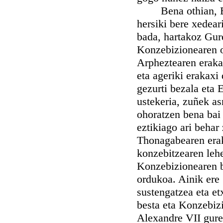
Bena othian, Eliza
hersiki bere xedear
bada, hartakoz Gur
Konzebizionearen o
Arpheztearen erakas
eta ageriki erakaxi
gezurti bezala eta 
ustekeria, zuñek as
ohoratzen bena bai 
eztikiago ari behar
Thonagabearen erak
konzebitzearen lehe
Konzebizionearen b
ordukoa. Ainik ere 
sustengatzea eta e
besta eta Konzebiz
Alexandre VII gure 