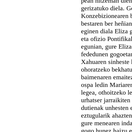
pean hitzeman dien
gerizatuko diela. 
Konzebizionearen b
bestaren ber heñian
eginen diala Eliza 
eta ofizio Pontifik
egunian, gure Eliza
fededunen gogoeta
Xahuaren sinheste 
ohoratzeko bekhatu 
baimenaren emaitez
ospa ledin Mariare
legea, othoitzeko l
urhatser jarraikiten
dutienak unhesten 
eztugularik ahazte
gure menearen inda
gogo hunez haizu e