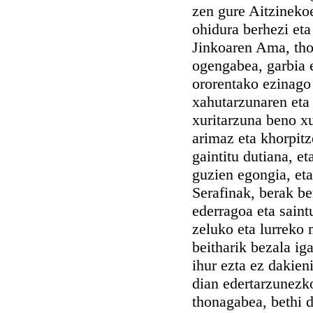
zen gure Aitzinekoe
ohidura berhezi eta
Jinkoaren Ama, tho
ogengabea, garbia 
ororentako ezinago 
xahutarzunaren eta
xuritarzuna beno xu
arimaz eta khorpitz
gaintitu dutiana, e
guzien egongia, et
Serafinak, berak b
ederragoa eta saint
zeluko eta lurreko 
beitharik bezala ig
ihur ezta ez dakieni
dian edertarzunezko
thonagabea, bethi d