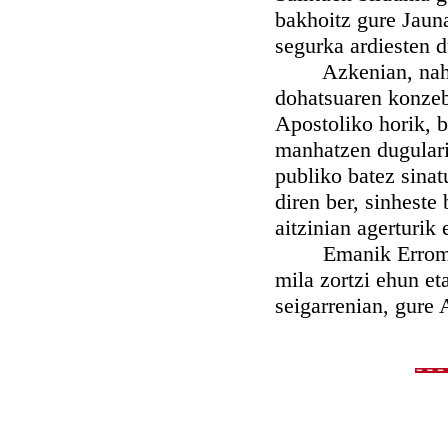
bakhoitz gure Jauna
segurka ardiesten d
Azkenian, nahiz E
dohatsuaren konzeb
Apostoliko horik, b
manhatzen dugulari
publiko batez sinat
diren ber, sinheste
aitzinian agerturik 
Emanik Erroman, J
mila zortzi ehun et
seigarrenian, gure