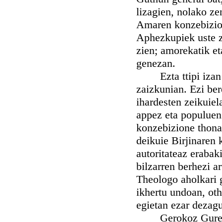
lizagien, nolako z
Amaren konzebizion
Aphezkupiek uste z
zien; amorekatik et
genezan.
Ezta ttipi izan gu
zaizkunian. Ezi ber
ihardesten zeikuiel
appez eta populuen
konzebizione thona
deikuie Birjinaren
autoritateaz erabak
bilzarren berhezi a
Theologo aholkari g
ikhertu undoan, ot
egietan ezar dezag
Gerokoz Gure Aitz