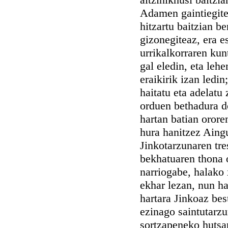
Adamen gaintiegitet
hitzartu baitzian b
gizonegiteaz, era e
urrikalkorraren kun
gal eledin, eta leh
eraikirik izan ledi
haitatu eta adelatu
orduen bethadura do
hartan batian oror
hura hanitzez Aing
Jinkotarzunaren tre
bekhatuaren thona o
narriogabe, halako
ekhar lezan, nun ha
hartara Jinkoaz best
ezinago saintutarzu
sortzapeneko hutsar