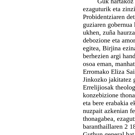
Guk hartakoz biho
ezaguturik eta zinz
Probidentziaren det
guziaren gobernua h
ukhen, zuña haurza
debozione eta amori
egitea, Birjina ezi
berhezien argi han
osoa eman, manhatu
Erromako Eliza Sain
Jinkozko jakitatez 
Errelijiosak theolo
konzebizione thona
eta bere erabakia e
nuzpait azkenian f
thonagabea, ezagut
baranthaillaren 2 
Guthun general bat,