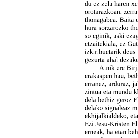
du ez zela haren xe
orotarazkoan, zerr
thonagabea. Baita e
hura sorzarozko th
so eginik, aski eza
etzaitekiala, ez Gu
izkiribuetarik deus
gezurta ahal dezak
Ainik ere Birjina
erakaspen hau, beth
erranez, arduraz, ja
zintua eta mundu kh
dela bethiz geroz E
delako signaleaz ma
ekhijalkialdeko, et
Ezi Jesu-Kristen El
erneak, haietan beh