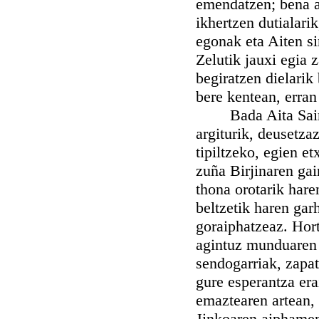
emendatzen; bena al
ikhertzen dutialari
egonak eta Aiten si
Zelutik jauxi egia 
begiratzen dielarik
bere kentean, erran
Bada Aita Saintue
argiturik, deusetza
tipiltzeko, egien e
zuña Birjinaren ga
thona orotarik hare
beltzetik haren gar
goraiphatzeaz. Hor
agintuz munduaren 
sendogarriak, zapat
gure esperantza erai
emaztearen artean, 
Jinkoaren aiphamen 