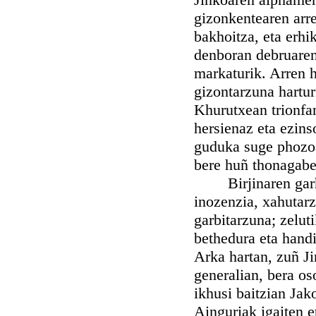
gizonkentearen arre
bakhoitza, eta erhi
denboran debruaren 
markaturik. Arren h
gizontarzuna hartur
Khurutxean trionfank
hersienaz eta ezins
guduka suge phozoat
bere huñ thonagabe
Birjinaren garhait
inozenzia, xahutarz
garbitarzuna; zelut
bethedura eta hand
Arka hartan, zuñ J
generalian, bera os
ikhusi baitzian Jak
Ainguriak igaiten e