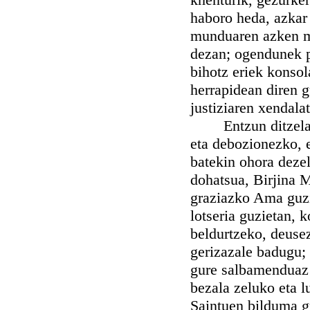
haboro heda, azkar e
munduaren azken mu
dezan; ogendunek p
bihotz eriek konsol
herrapidean diren g
justiziaren xendalat
Entzun ditzela gu
eta debozionezko, e
batekin ohora dezel
dohatsua, Birjina M
graziazko Ama guziz
lotseria guzietan, 
beldurtzeko, deusez
gerizazale badugu;
gure salbamenduaz a
bezala zeluko eta l
Saintuen bilduma g