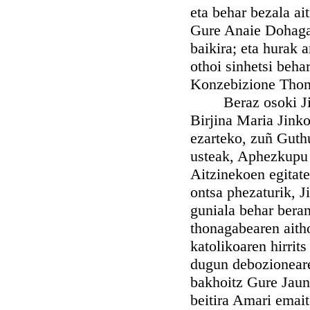
eta behar bezala ai
Gure Anaie Dohagar
baikira; eta hurak 
othoi sinhetsi beh
Konzebizione Thon
Beraz osoki Jinkoa
Birjina Maria Jink
ezarteko, zuñ Guth
usteak, Aphezkupu k
Aitzinekoen egitatek
ontsa phezaturik, J
guniala behar beran
thonagabearen aitho
katolikoaren hirrit
dugun debozioneare
bakhoitz Gure Jaun
beitira Amari emait