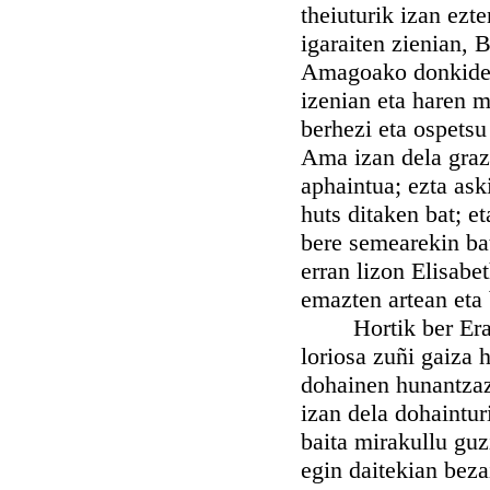
theiuturik izan ezt
igaraiten zienian, 
Amagoako donkide e
izenian eta haren m
berhezi eta ospetsu
Ama izan dela grazi
aphaintua; ezta ask
huts ditaken bat; e
bere semearekin bat
erran lizon Elisabe
emazten artean eta
Hortik ber Erakas
loriosa zuñi gaiza 
dohainen hunantzaz
izan dela dohaintur
baita mirakullu gu
egin daitekian beza