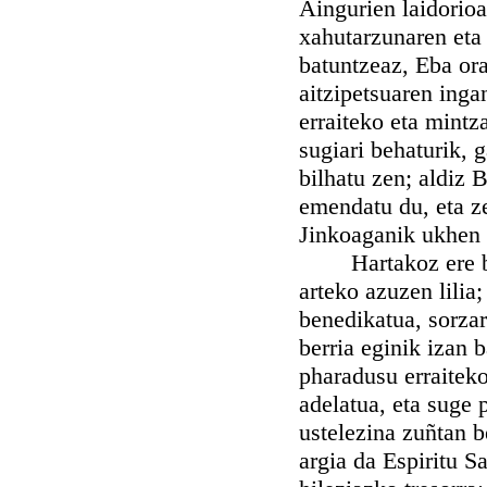
Aingurien laidorio
xahutarzunaren eta
batuntzeaz, Eba or
aitzipetsuaren inga
erraiteko eta mint
sugiari behaturik, 
bilhatu zen; aldiz 
emendatu du, eta ze
Jinkoaganik ukhen 
Hartakoz ere beth
arteko azuzen lilia;
benedikatua, sorza
berria eginik izan 
pharadusu erraiteko
adelatua, eta suge 
ustelezina zuñtan b
argia da Espiritu S