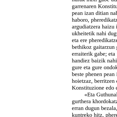
garrenaren Konstit
pean izan ditian na
haboro, pheredikatz
argudiatzera haizu i
ukheitetik nahi dug
eta ere pheredikatz
bethikoz gaitarzun 
erraiterik gabe; e
handiez baizik nahi 
gure eta gure ondo
beste phenen pean i
hoietzaz, berritze
Konstituzione edo 
«Eta Guthunak, zu
gurthera khordokatz
erran dugun bezala,
kuntreko hitz, pher