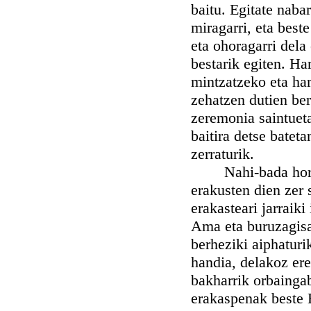
baitu. Egitate naba
miragarri, eta best
eta ohoragarri dela
bestarik egiten. Ha
mintzatzeko eta ha
zehatzen dutien ber
zeremonia saintueta
baitira detse batet
zerraturik.
Nahi-bada horik o
erakusten dien zer
erakasteari jarraik
Ama eta buruzagisa;
berheziki aiphaturi
handia, delakoz ere
bakharrik orbaingab
erakaspenak beste 