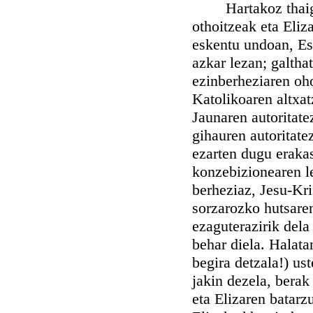
Hartakoz thaigabe
othoitzeak eta Eliz
eskentu undoan, Esp
azkar lezan; galthat
ezinberheziaren oho
Katolikoaren altxat
Jaunaren autoritate
gihauren autoritate
ezarten dugu eraka
konzebizionearen l
berheziaz, Jesu-Kr
sorzarozko hutsaren
ezaguterazirik dela
behar diela. Halata
begira detzala!) ust
jakin dezela, berak
eta Elizaren batarz