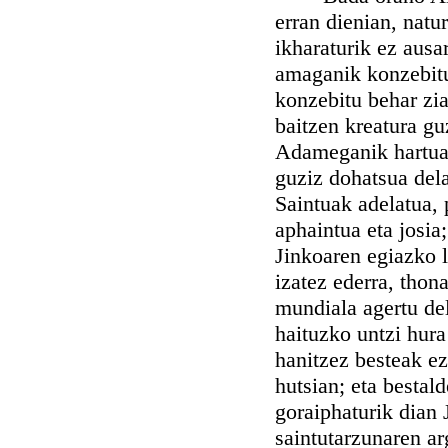
erran dienian, natur
ikharaturik ez ausa
amaganik konzebitur
konzebitu behar zi
baitzen kreatura gu
Adameganik hartuak
guziz dohatsua dela
Saintuak adelatua, 
aphaintua eta josia;
Jinkoaren egiazko l
izatez ederra, thon
mundiala agertu de
haituzko untzi hura
hanitzez besteak ez
hutsian; eta bestal
goraiphaturik dian
saintutarzunaren ar