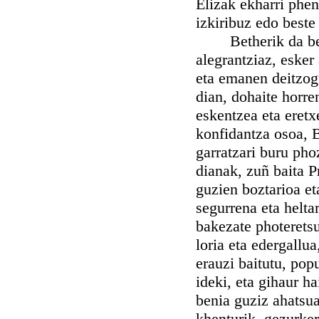
Elizak ekharri phen
izkiribuz edo beste
Betherik da bethe
alegrantziaz, esker
eta emanen deitzog
dian, dohaite horre
eskentzea eta eretx
konfidantza osoa, 
garratzari buru pho
dianak, zuñ baita P
guzien boztarioa et
segurrena eta heltar
bakezate photerets
loria eta edergallu
erauzi baitutu, popu
ideki, eta gihaur h
benia guziz ahatsua
khenturik, gezurkeri