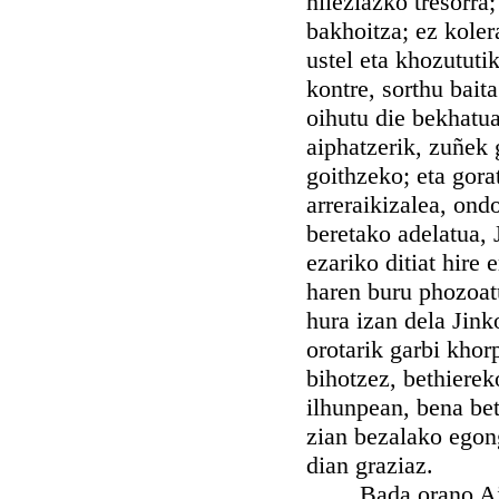
hileziazko tresorra
bakhoitza; ez koler
ustel eta khozututi
kontre, sorthu baita
oihutu die bekhatua
aiphatzerik, zuñek 
goithzeko; eta gora
arreraikizalea, ond
beretako adelatua, 
ezariko ditiat hire
haren buru phozoatu
hura izan dela Jink
orotarik garbi khor
bihotzez, bethierek
ilhunpean, bena bet
zian bezalako egong
dian graziaz.
Bada orano Aiten 