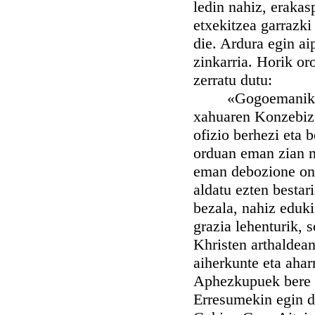
ledin nahiz, erakas
etxekitzea garrazki
die. Ardura egin ai
zinkarria. Horik oro
zerratu dutu:
«Gogoemanik, Eli
xahuaren Konzebizio
ofizio berhezi eta 
orduan eman zian m
eman debozione onh
aldatu ezten bestar
bezala, nahiz eduki
grazia lehenturik, 
Khristen arthaldea
aiherkunte eta aharr
Aphezkupuek bere E
Erresumekin egin d