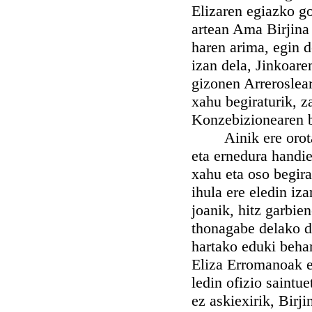
Elizaren egiazko go
artean Ama Birjina
haren arima, egin d
izan dela, Jinkoare
gizonen Arreroslea
xahu begiraturik, z
Konzebizionearen be
Ainik ere orotan g
eta ernedura handi
xahu eta oso begira
ihula ere eledin iza
joanik, hitz garbie
thonagabe delako d
hartako eduki behar
Eliza Erromanoak et
ledin ofizio saintue
ez askiexirik, Bir