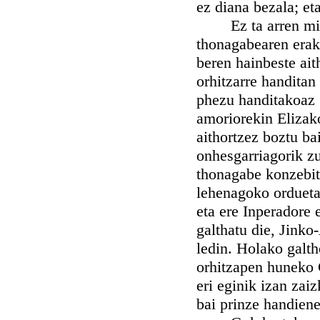
ez diana bezala; et
Ez ta arren mires
thonagabearen erak
beren hainbeste ai
orhitzarre handitan 
phezu handitakoaz g
amoriorekin Elizak
aithortzez boztu ba
onhesgarriagorik z
thonagabe konzebit
lehenagoko ordueta
eta ere Inperadore 
galthatu die, Jink
ledin. Holako galth
orhitzapen huneko 
eri eginik izan zai
bai prinze handien