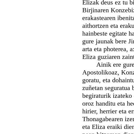
Elizak deus ez tu 
Birjinaren Konzebi
erakastearen ibenitz
aithortzen eta era
hainbeste egitate h
gure jaunak bere J
arta eta photerea, 
Eliza guziaren zain
Ainik ere gure Ai
Apostolikoaz, Konz
goratu, eta dohaint
zuñetan seguratua b
begiraturik izateko
oroz handitu eta he
hirier, herrier eta
Thonagabearen izeni
eta Eliza eraiki d