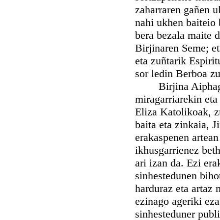
zaharraren gañen u
nahi ukhen baiteio 
bera bezala maite d
Birjinaren Seme; e
eta zuñtarik Espiri
sor ledin Berboa zu
Birjina Aiphagarr
miragarriarekin eta
Eliza Katolikoak, z
baita eta zinkaia, 
erakaspenen artean 
ikhusgarrienez beth
ari izan da. Ezi er
sinhestedunen biho
harduraz eta artaz 
ezinago ageriki ez
sinhesteduner publi