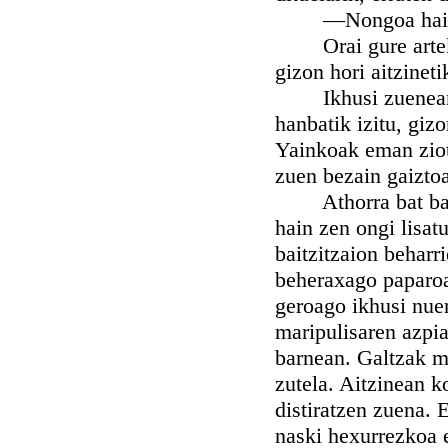
—Nongoa haiz?
Orai gure arteko 
gizon hori aitzineti
Ikhusi zuenean ha
hanbatik izitu, giz
Yainkoak eman ziote
zuen bezain gaiztoa
Athorra bat bazuen
hain zen ongi lisat
baitzitzaion beharr
beheraxago paparoa
geroago ikhusi nuen
maripulisaren azpi
barnean. Galtzak m
zutela. Aitzinean k
distiratzen zuena. E
naski hexurrezkoa e