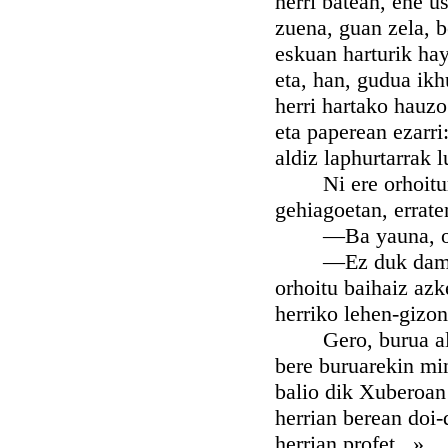
herri batean, ene u
zuena, guan zela, 
eskuan harturik hay
eta, han, gudua ikh
herri hartako hauzo
eta paperean ezarri
aldiz laphurtarrak 
Ni ere orhoiturik
gehiagoetan, erraten
—Ba yauna, orai 
—Ez duk damu, Pel
orhoitu baihaiz azk
herriko lehen-gizon
Gero, burua altxat
bere buruarekin min
balio dik Xuberoan
herrian berean doi-
herrian profet...»