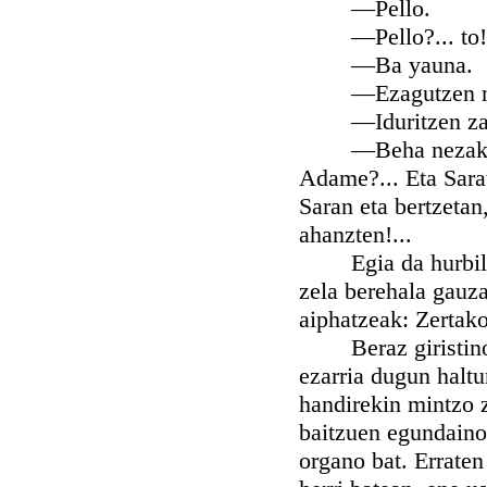
—Pello.
—Pello?... to! to!
—Ba yauna.
—Ezagutzen na
—Iduritzen zait le
—Beha nezak ongi,
Adame?... Eta Sara
Saran eta bertzetan
ahanzten!...
Egia da hurbildik
zela berehala gauz
aiphatzeak: Zertako
Beraz giristino, 
ezarria dugun halt
handirekin mintzo z
baitzuen egundaino 
organo bat. Errate