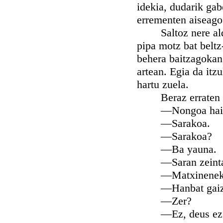
idekia, dudarik gab
errementen aiseago
Saltoz nere alder
pipa motz bat beltz-
behera baitzagokan
artean. Egia da itz
hartu zuela.
Beraz erraten d
—Nongoa hai
—Sarakoa.
—Sarakoa?
—Ba yauna.
—Saran zeintak
—Matxinenek
—Hanbat gaizto 
—Zer?
—Ez, deus ez... d