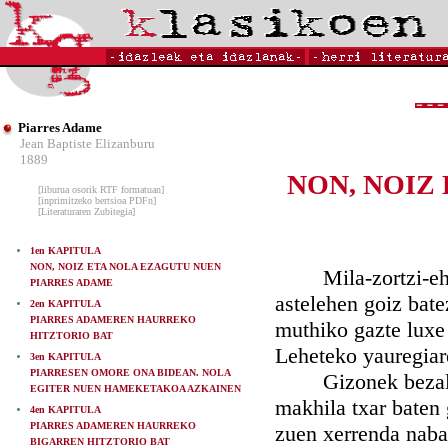
Piarres Adame
Jean Baptiste Elizanburu
1889
NON, NOIZ
[liburua osorik RTF formatuan]
[inprimitzeko bertsioa PDFn]
[Literaturaren Zubitegia]
1en KAPITULA
NON, NOIZ ETA NOLA EZAGUTU NUEN
Mila-zortzi-ehun 
PIARRES ADAME
astelehen goiz bate
2en KAPITULA
PIARRES ADAMEREN HAURREKO
muthiko gazte luxe
HITZTORIO BAT
Leheteko yauregiar
3en KAPITULA
PIARRESEN OMORE ONA BIDEAN. NOLA
Gizonek bezala eg
EGITER NUEN HAMEKETAKOA AZKAINEN
makhila txar baten 
4en KAPITULA
PIARRES ADAMEREN HAURREKO
zuen xerrenda naba
BIGARREN HITZTORIO BAT