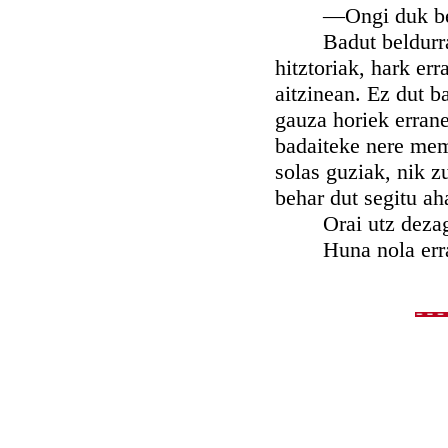
—Ongi duk beraz, 
Badut beldurra, i
hitztoriak, hark er
aitzinean. Ez dut b
gauza horiek errane
badaiteke nere memo
solas guziak, nik zu
behar dut segitu ah
Orai utz dezagun 
Huna nola erran 