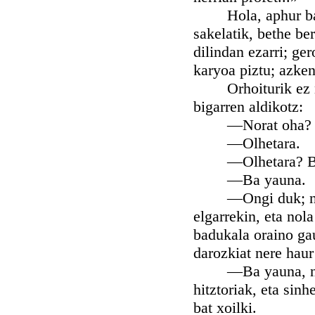
Hola, aphur bat g
sakelatik, bethe be
dilindan ezarri; ger
karyoa piztu; azke
Orhoiturik ez niol
bigarren aldikotz:
—Norat oha?
—Olhetara.
—Olhetara? Bes
—Ba yauna.
—Ongi duk; ni ere
elgarrekin, eta nol
badukala oraino gau
darozkiat nere haur
—Ba yauna, nahi d
hitztoriak, eta sinh
bat xoilki.