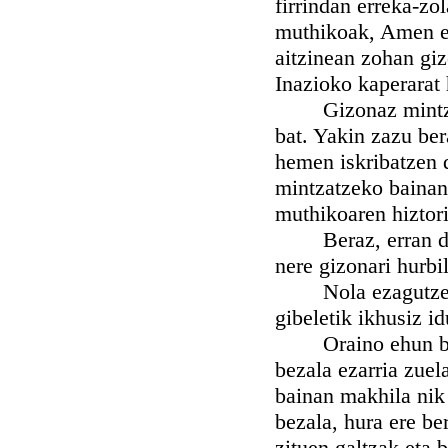
firrindan erreka-zol
muthikoak, Amen er
aitzinean zohan gi
Inazioko kaperarat
Gizonaz mintzatu 
bat. Yakin zazu ber
hemen iskribatzen d
mintzatzeko bainan
muthikoaren hiztor
Beraz, erran duta
nere gizonari hurbi
Nola ezagutzen ba
gibeletik ikhusiz id
Oraino ehun bat u
bezala ezarria zuel
bainan makhila nik 
bezala, hura ere be
zituen galtzak eta 