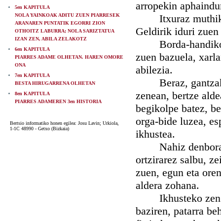
arropekin aphaindur
5en KAPITULA
NOLA YAINKOAK ADITU ZUEN PIARRESEK
Itxuraz muthiko h
ARANAREN PUNTATIK EGORRI ZION
Geldirik iduri zuen 
OTHOITZ LABURRA; NOLA SARIZTATUA
IZAN ZEN, ABILA ZELAKOTZ
Borda-handiko ald
6en KAPITULA
zuen bazuela, xarla
PIARRES ADAME OLHETAN. HAREN OMORE
ONA
abilezia.
7en KAPITULA
Beraz, gantzak ha
BESTA HIRUGARRENA OLHETAN
zenean, bertze alde
8en KAPITULA
PIARRES ADAMEREN 3en HISTORIA
begikolpe batez, be
orga-bide luzea, es
Bertsio informatiko honen egilea: Josu Lavin; Urkiola,
1-1C 48990 - Getxo (Bizkaia)
ikhustea.
Nahiz denbora hart
ortzirarez salbu, z
zuen, egun eta ore
aldera zohana.
Ikhusteko zen ord
baziren, patarra be