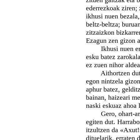
ederrezkoak ziren; 
ikhusi nuen bezala,
beltz-beltza; burua
zitzaizkon bizkarre
Ezagun zen gizon ad
Ikhusi nuen ere, 
esku batez zarokala
ez zuen nihor aldea
Aithortzen dut kh
egon nintzela gizon
aphur batez, geldit
bainan, haizeari me
naski eskuaz ahoa l
Gero, ohart-arazt
egiten dut. Harrabo
itzultzen da «Axut!
dituelarik, erraten 