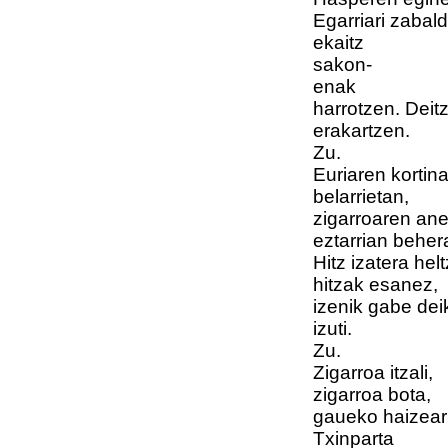
Egarriari zabal
ekaitz
sakon-
enak
harrotzen. Deit
erakartzen.
Zu.
Euriaren kortin
belarrietan,
zigarroaren ane
eztarrian beher
Hitz izatera he
hitzak esanez,
izenik gabe dei
izuti.
Zu.
Zigarroa itzali,
zigarroa bota,
gaueko haizeari 
Txinparta