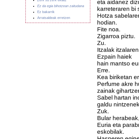
Zerk su zerk ekaitz
eta aidanez diz
Ez da egia bihotzean zaitudana
karreteraren bi
Ez bakarrik
Hotza sabelare
Arratsaldeak erretzen
hodian.
Fite noa.
Zigarroa piztu.
Zu.
Itzalak itzalar
Ezpain haiek
hain mantso eur
Erre.
Kea biriketan era
Perfume akre h
zainak gihartze
Sabel hartan in
galdu nintzene
Zuk.
Bular herabeak, 
Euria eta parab
eskobilak.
Hasperen egine