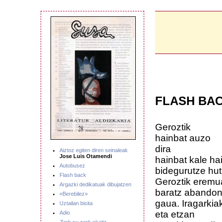
FLASH BA
Geroztik
hainbat auzo
dira
Aiztoz egiten diren seinaleak
Jose Luis Otamendi
hainbat kale ha
Autobusez
bidegurutze hut
Flash back
Geroztik eremu
Argazki dedikatuak dibujatzen
baratz abandon
«Berebilez»
gaua. Iragarkia
Uztailan bisita
eta etzan
Adio