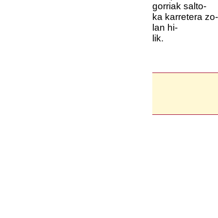
gorriak salto-
ka karretera zo-
lan hi-
lik.