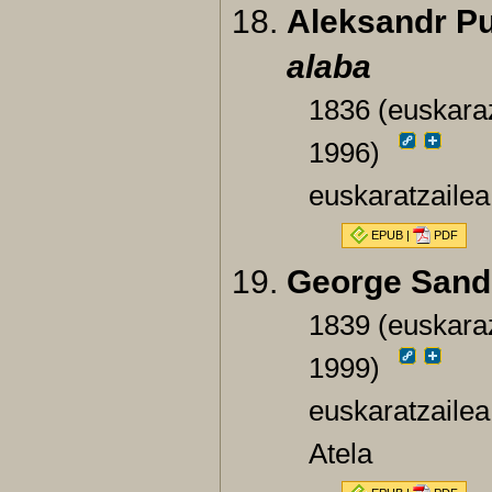
Aleksandr Pu
alaba
1836 (euskaraz
1996)
euskaratzailea
EPUB
|
PDF
George Sand
1839 (euskaraz
1999)
euskaratzailea
Atela