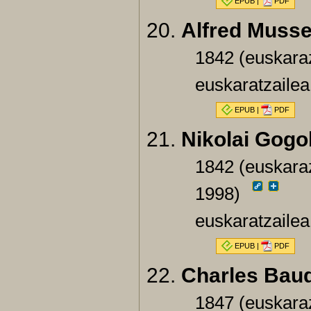
EPUB
|
PDF
Alfred Musse
1842 (euskara
euskaratzailea
EPUB
|
PDF
Nikolai Gogo
1842 (euskaraz
1998)
euskaratzailea
EPUB
|
PDF
Charles Baud
1847 (euskara