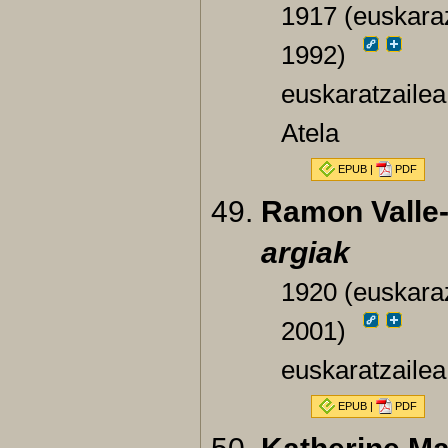
1917 (euskaraz
1992)
euskaratzailea
Atela
EPUB
|
PDF
Ramon Valle-
argiak
1920 (euskaraz
2001)
euskaratzailea
EPUB
|
PDF