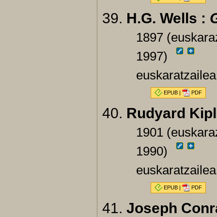
H.G. Wells :
G
1897 (euskaraz
1997)
euskaratzailea
EPUB
|
PDF
Rudyard Kipl
1901 (euskaraz
1990)
euskaratzailea
EPUB
|
PDF
Joseph Conr