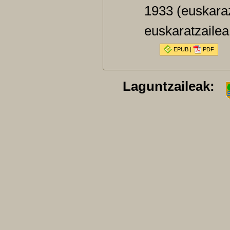
1933 (euskara
euskaratzaile
EPUB
|
PDF
Laguntzaileak: