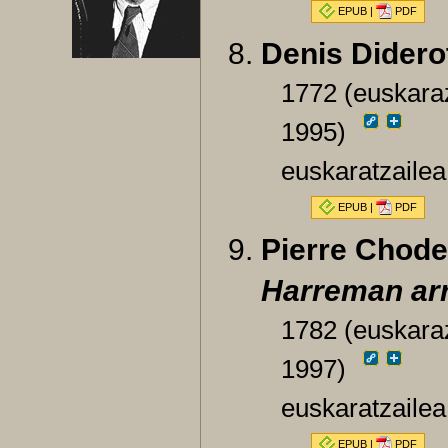
EPUB
|
PDF
Denis Didero
1772 (euskaraz
1995)
euskaratzailea:
EPUB
|
PDF
Pierre Chode
Harreman ar
1782 (euskaraz
1997)
euskaratzaile
EPUB
|
PDF