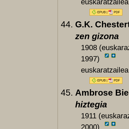
euskaratzailea
EPUB
|
PDF
G.K. Chester
zen gizona
1908 (euskaraz
1997)
euskaratzailea
EPUB
|
PDF
Ambrose Bie
hiztegia
1911 (euskaraz
2000)