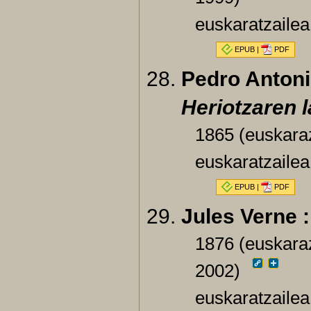
euskaratzailea
EPUB
|
PDF
Pedro Antoni
Heriotzaren 
1865 (euskara
euskaratzailea
EPUB
|
PDF
Jules Verne 
1876 (euskaraz
2002)
euskaratzailea