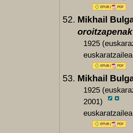
EPUB
|
PDF
Mikhail Bulg
oroitzapenak
1925 (euskara
euskaratzaile
EPUB
|
PDF
Mikhail Bulg
1925 (euskaraz
2001)
euskaratzailea
EPUB
|
PDF