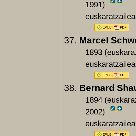
1991)
euskaratzaile
EPUB
|
PDF
Marcel Schw
1893 (euskara
euskaratzailea
EPUB
|
PDF
Bernard Sha
1894 (euskaraz
2002)
euskaratzailea
EPUB
|
PDF