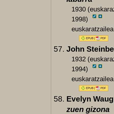
1930 (euskaraz
1998)
euskaratzailea
EPUB
|
PDF
John Steinbe
1932 (euskaraz
1994)
euskaratzailea
EPUB
|
PDF
Evelyn Waug
zuen gizona