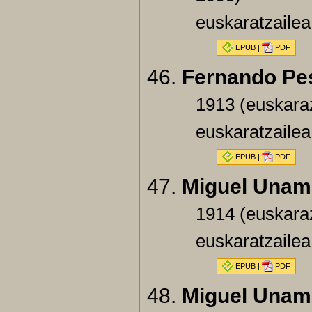
euskaratzailea
EPUB
|
PDF
Fernando Pe
1913 (euskara
euskaratzailea
EPUB
|
PDF
Miguel Unam
1914 (euskaraz
euskaratzaile
EPUB
|
PDF
Miguel Unam