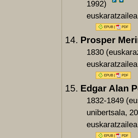
1992)
euskaratzailea
EPUB
|
PDF
Prosper Mer
1830 (euskaraz
euskaratzailea
EPUB
|
PDF
Edgar Alan P
1832-1849 (eus
unibertsala, 2
euskaratzailea
EPUB
|
PDF