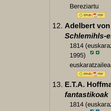
Bereziartu
EPUB
|
PDF
Adelbert vo
Schlemihls-e
1814 (euskaraz
1995)
euskaratzailea
EPUB
|
PDF
E.T.A. Hoffm
fantastikoak
1814 (euskaraz