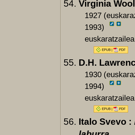
Virginia Wool
1927 (euskaraz
1993)
euskaratzailea
EPUB
|
PDF
D.H. Lawrenc
1930 (euskaraz
1994)
euskaratzailea
EPUB
|
PDF
Italo Svevo :
laburra