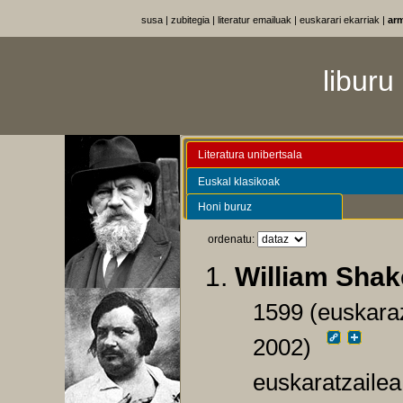
susa
|
zubitegia
|
literatur emailuak
|
euskarari ekarriak
|
ar
liburu
Literatura unibertsala
Euskal klasikoak
Honi buruz
ordenatu:
William Shak
1599 (euskaraz
2002)
euskaratzaile