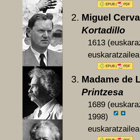
EPUB
|
PDF
Miguel Cerva
Kortadillo
1613 (euskara
euskaratzaile
EPUB
|
PDF
Madame de L
Printzesa
1689 (euskaraz
1998)
euskaratzailea