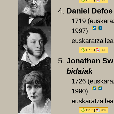
EPUB
|
PDF
Daniel Defoe
1719 (euskaraz
1997)
euskaratzailea
EPUB
|
PDF
Jonathan Swi
bidaiak
1726 (euskaraz
1990)
euskaratzailea
EPUB
|
PDF