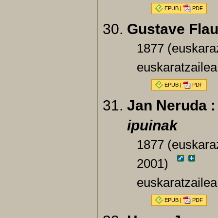
EPUB
|
PDF
Gustave Flau
1877 (euskara
euskaratzailea
EPUB
|
PDF
Jan Neruda 
ipuinak
1877 (euskaraz
2001)
euskaratzaile
EPUB
|
PDF