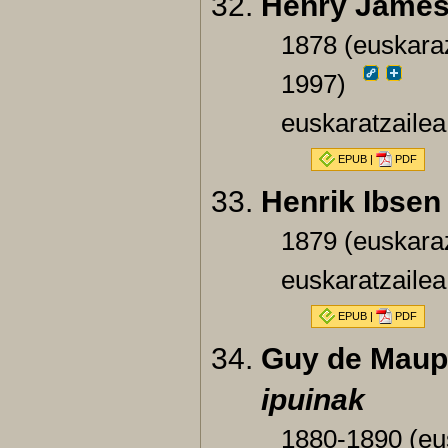
Henry James
1878 (euskaraz
1997)
euskaratzailea
EPUB
|
PDF
Henrik Ibsen
1879 (euskara
euskaratzailea
EPUB
|
PDF
Guy de Maup
ipuinak
1880-1890 (eus