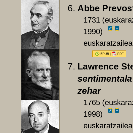
Abbe Prevos
1731 (euskaraz
1990)
euskaratzailea
EPUB
|
PDF
Lawrence St
sentimentala 
zehar
1765 (euskaraz
1998)
euskaratzaile