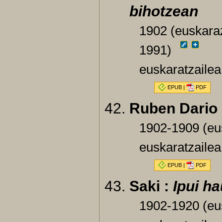
bihotzean
1902 (euskaraz
1991)
euskaratzailea
EPUB
|
PDF
Ruben Dario
1902-1909 (eu
euskaratzaile
EPUB
|
PDF
Saki :
Ipui h
1902-1920 (eu