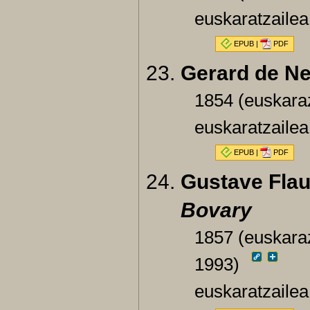
euskaratzailea
EPUB
|
PDF
Gerard de Ne
1854 (euskaraz
euskaratzaile
EPUB
|
PDF
Gustave Flau
Bovary
1857 (euskaraz
1993)
euskaratzailea