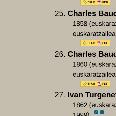
EPUB
|
PDF
Charles Baud
1858 (euskara
euskaratzailea
EPUB
|
PDF
Charles Baud
1860 (euskara
euskaratzailea
EPUB
|
PDF
Ivan Turgene
1862 (euskaraz
1999)