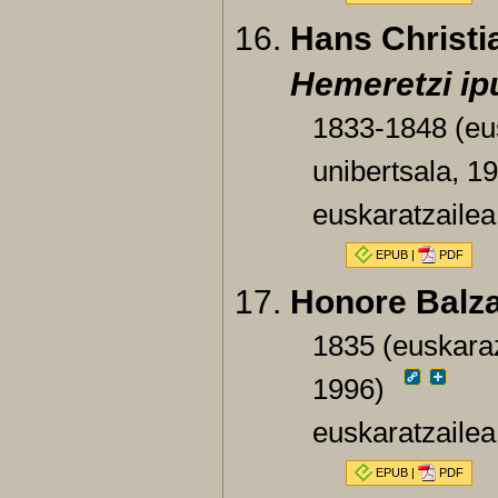
Hans Christi
Hemeretzi ip
1833-1848 (eus
unibertsala, 1
euskaratzailea
EPUB
|
PDF
Honore Balz
1835 (euskaraz
1996)
euskaratzailea
EPUB
|
PDF