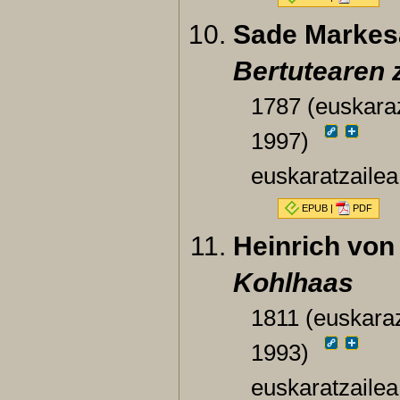
Sade Markes
Bertutearen 
1787 (euskaraz
1997)
euskaratzailea
EPUB
|
PDF
Heinrich von 
Kohlhaas
1811 (euskaraz
1993)
euskaratzaile