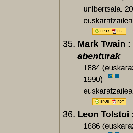
unibertsala, 2
euskaratzailea
EPUB
|
PDF
Mark Twain :
abenturak
1884 (euskaraz
1990)
euskaratzailea
EPUB
|
PDF
Leon Tolstoi 
1886 (euskaraz