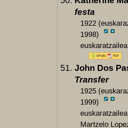
Katherine Ma
festa
1922 (euskaraz
1998)
euskaratzailea
EPUB
|
PDF
John Dos Pa
Transfer
1925 (euskaraz
1999)
euskaratzailea
Martzelo Lope