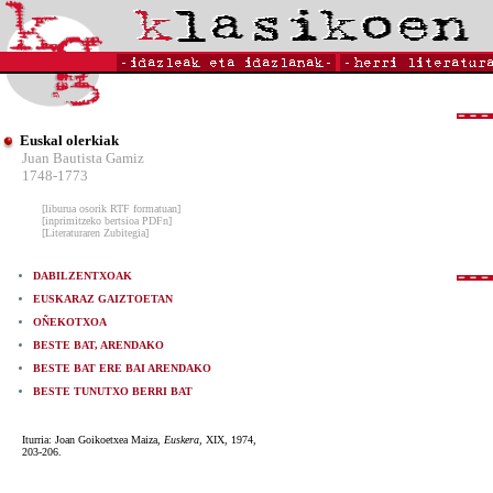
Euskal olerkiak
Juan Bautista Gamiz
1748-1773
[liburua osorik RTF formatuan]
[inprimitzeko bertsioa PDFn]
[Literaturaren Zubitegia]
DABILZENTXOAK
EUSKARAZ GAIZTOETAN
OÑEKOTXOA
BESTE BAT, ARENDAKO
BESTE BAT ERE BAI ARENDAKO
BESTE TUNUTXO BERRI BAT
Iturria: Joan Goikoetxea Maiza,
Euskera,
XIX, 1974,
203-206.