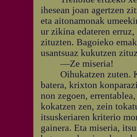
ihesean joan agertzen zi
eta aitonamonak umeekin
ur zikina edateren erruz
zituzten. Bagoieko emak
usantsuaz kukutzen zituz
—Ze miseria!
Oihukatzen zuten. Kok
batera, krixton konparaz
non zegoen, errentablea,
kokatzen zen, zein tokatu
itsuskeriaren kriterio m
gainera. Eta miseria, its