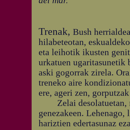
del mar.
Trenak,
Bush herrialde
hilabeteotan, eskualdeko 
eta leihotik ikusten geni
urkatuen ugaritasunetik
aski gogorrak zirela. Ora
treneko aire kondizionat
ere, ageri zen, gorputzak
Zelai desolatuetan, noi
genezakeen. Lehenago, li
hariztien edertasunaz ez