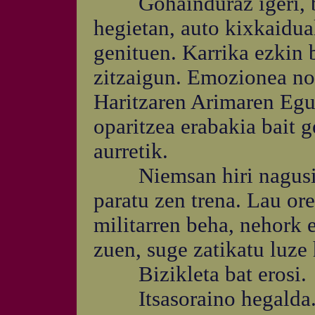
Gohainduraz igeri, bat
hegietan, auto kixkaidua
genituen. Karrika ezkin b
zitzaigun. Emozionea nol
Haritzaren Arimaren Egu
oparitzea erabakia bait g
aurretik.
Niemsan hiri nagusiko
paratu zen trena. Lau or
militarren beha, nehork 
zuen, suge zatikatu luze
Bizikleta bat erosi.
Itsasoraino hegalda