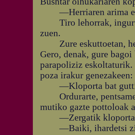
Bushtar oihukariaren ko
—Herriaren arima erre
Tiro lehorrak, ingurua
zuen.
Zure eskuttoetan, hera
Gero, denak, gure bagoi 
parapoliziz eskoltaturik.
poza irakur genezakeen:
—Kloporta bat gutti
Ordurarte, pentsamend
mutiko gazte pottoloak a
—Zergatik kloporta? Gu
—Baiki, ihardetsi zio