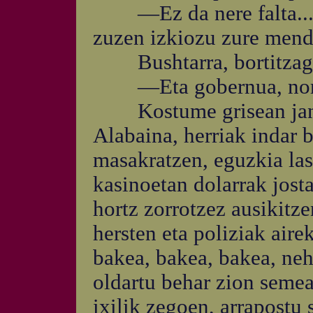
—Ez da nere falta... E
zuzen izkiozu zure mend
Bushtarra, bortitzago
—Eta gobernua, nork
Kostume grisean jantz
Alabaina, herriak indar b
masakratzen, eguzkia las
kasinoetan dolarrak jost
hortz zorrotzez ausikitze
hersten eta poliziak aire
bakea, bakea, bakea, neh
oldartu behar zion seme
ixilik zegoen, arrapostu 