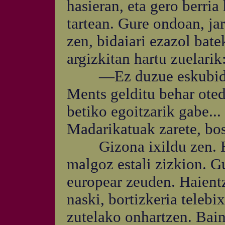
hasieran, eta gero berri
tartean. Gure ondoan, jar
zen, bidaiari ezazol bat
argizkitan hartu zuelarik
—Ez duzue eskubiderik
Ments gelditu behar oted
betiko egoitzarik gabe...
Madarikatuak zarete, bos
Gizona ixildu zen. Has
malgoz estali zizkion. 
europear zeuden. Haientz
naski, bortizkeria telebi
zutelako onhartzen. Baina