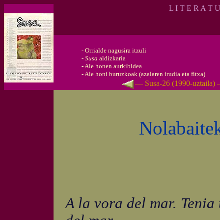
L I T E R A T 
-
Orrialde nagusira itzuli
-
Susa
aldizkaria
-
Ale honen aurkibidea
-
Ale honi buruzkoak (azalaren irudia eta fitxa)
— Susa-26 (1990-uztaila)
Nolabaite
A la vora del mar. Tenia