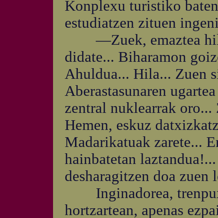
Konplexu turistiko baten
estudiatzen zituen ingeni
—Zuek, emaztea hil did
didate... Biharamon goize
Ahuldua... Hila... Zuen s
Aberastasunaren ugartea h
zentral nuklearrak oro...
Hemen, eskuz datxizkatz
Madarikatuak zarete... E
hainbatetan laztandua!.
desharagitzen doa zuen l
Inginadorea, trenpuxa
hortzartean, apenas ezpa