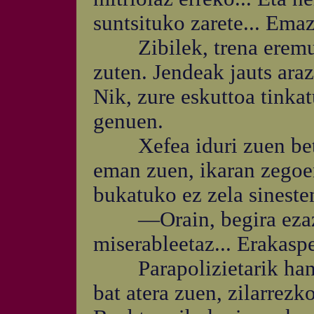
suntsituko zarete... Emaz
Zibilek, trena eremu z
zuten. Jendeak jauts araz
Nik, zure eskuttoa tinkat
genuen.
Xefea iduri zuen betau
eman zuen, ikaran zegoen
bukatuko ez zela sineste
—Orain, begira ezazue
miserableetaz... Erakasp
Parapolizietarik handie
bat atera zuen, zilarrezk