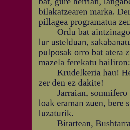
bat, gure herrian, langab
bilakatzearen marka. Den
pillagea programatua zen
Ordu bat aintzinago ir
lur ustelduan, sakabanat
pulposak orro bat atera z
mazela ferekatu bailiron
Krudelkeria hau! Herri 
zer den ez dakite!
Jarraian, somnifero past
loak eraman zuen, bere s
luzaturik.
Bitartean, Bushtarra ir