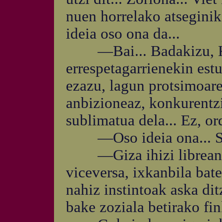
nuen horrelako atseginik a
ideia oso ona da...
—Bai... Badakizu, Ko
errespetagarrienekin estu
ezazu, lagun protsimoare
anbizioneaz, konkurentzi
sublimatua dela... Ez, or
—Oso ideia ona... Seg
—Giza ihizi librean, b
viceversa, ixkanbila bat
nahiz instintoak aska di
bake zoziala betirako fin