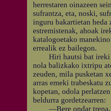
herrestaren oinazeen sein
sufrantza, eta, noski, suf
inguru bakartietan heda 
estremistenak, ahoak ire
katalogoetako manekino 
errealik ez bailegon.
Hiri hautsi bat ireki z
nola balizkako ixtripu a
zeuden, mila pusketan xe
arras emeki trabeskatu z
kopetan, odola perlatzen
beldurra gordetzearren:
—Bere ondar trena..