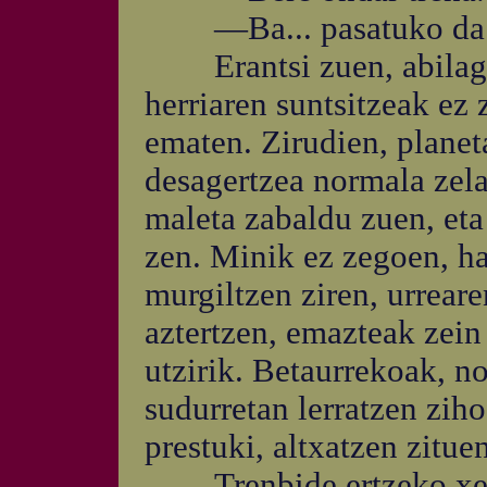
—Ba... pasatuko da be
Erantsi zuen, abilagor
herriaren suntsitzeak ez
ematen. Zirudien, planet
desagertzea normala zela
maleta zabaldu zuen, eta 
zen. Minik ez zegoen, h
murgiltzen ziren, urrear
aztertzen, emazteak zein
utzirik. Betaurrekoak, noi
sudurretan lerratzen zih
prestuki, altxatzen zitu
Trenbide ertzeko xendr