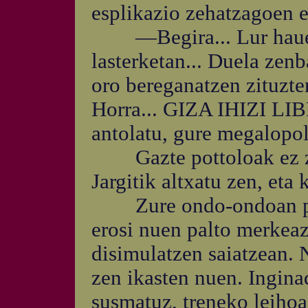
esplikazio zehatzagoen e
—Begira... Lur hauetak
lasterketan... Duela zen
oro bereganatzen zituzten
Horra... GIZA IHIZI LI
antolatu, gure megalopo
Gazte pottoloak ez zue
Jargitik altxatu zen, eta
Zure ondo-ondoan pleg
erosi nuen palto merkeaz
disimulatzen saiatzean. N
zen ikasten nuen. Ingina
susmatuz, treneko leihoa