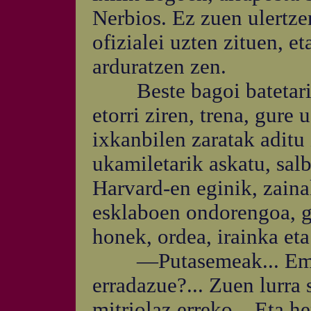
Nerbios. Ez zuen ulertzen
ofizialei uzten zituen, e
arduratzen zen.
Beste bagoi batetarik, 
etorri ziren, trena, gure
ixkanbilen zaratak aditu 
ukamiletarik askatu, sal
Harvard-en eginik, zaina
esklaboen ondorengoa, g
honek, ordea, irainka eta
—Putasemeak... Emazt
erradazue?... Zuen lurra 
mitriolaz erreko... Eta h