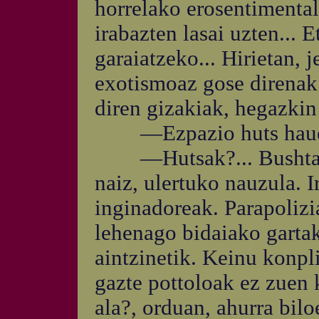
horrelako erosentimental
irabazten lasai uzten... E
garaiatzeko... Hirietan,
exotismoaz gose direnak.
diren gizakiak, hegazkin
—Ezpazio huts haue
—Hutsak?... Bushtarrak
naiz, ulertuko nauzula. Ir
inginadoreak. Parapolizi
lehenago bidaiako garta
aintzinetik. Keinu konpl
gazte pottoloak ez zuen 
ala?, orduan, ahurra bilo