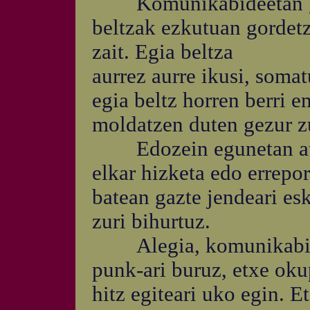
Komunikabideetan gezur
beltzak ezkutuan gordetze
zait. Egia beltza
aurrez aurre ikusi, somat
egia beltz horren berri
moldatzen duten gezur zu
Edozein egunetan atzo
elkar hizketa edo errepo
batean gazte jendeari esk
zuri bihurtuz.
Alegia, komunikabideek
punk-ari buruz, etxe okup
hitz egiteari uko egin. E