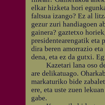
elkar hizketa hori egunka
faltsua izango? Ez al litz
gezur zuri handiagoen ab
gainera? gaztetxo horiek
presidentearengatik eta 
dira beren amorrazio eta
dena, eta ez da gutxi. Eg
Kazetari lana oso deli
are delikatuago. Oharka
markaturiko bide zabalet
ere, eta uste zuen lekuan
gabe.