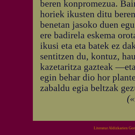
beren konpromezua. Bain
horiek ikusten ditu beren
benetan jasoko duen egu
ere badirela eskema orota
ikusi eta eta batek ez dak
sentitzen du, kontuz, ha
kazetaritza gazteak —et
egin behar dio hor plante
zabaldu egia beltzak gez
(«
Literatur Aldizkarien Go