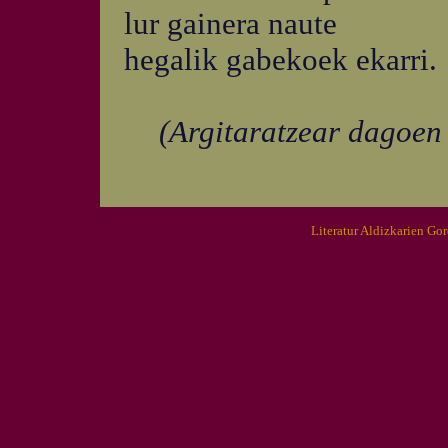
lur gainera naute
hegalik gabekoek ekarri.
(Argitaratzear dagoen
Literatur Aldizkarien Go