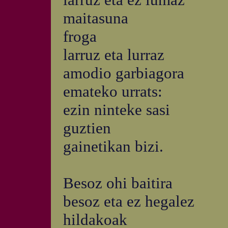
maitasuna
froga
larruz eta lurraz
amodio garbiagora
emateko urrats:
ezin ninteke sasi
guztien
gainetikan bizi.
Besoz ohi baitira
besoz eta ez hegalez
hildakoak