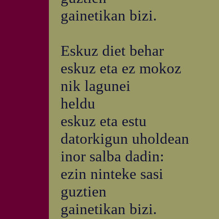
gainetikan bizi.
Eskuz diet behar
eskuz eta ez mokoz
nik lagunei
heldu
eskuz eta estu
datorkigun uholdean
inor salba dadin:
ezin ninteke sasi
guztien
gainetikan bizi.