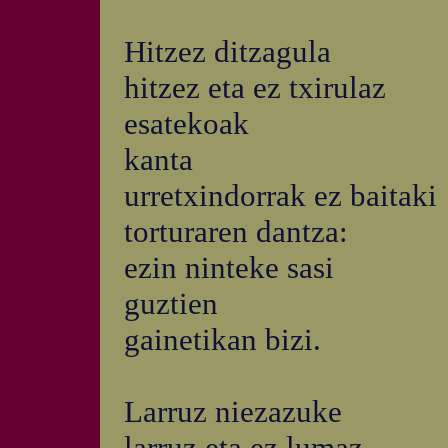
Hitzez ditzagula
hitzez eta ez txirulaz
esatekoak
kanta
urretxindorrak ez baitaki
torturaren dantza:
ezin ninteke sasi
guztien
gainetikan bizi.
Larruz niezazuke
larruz eta ez lumaz