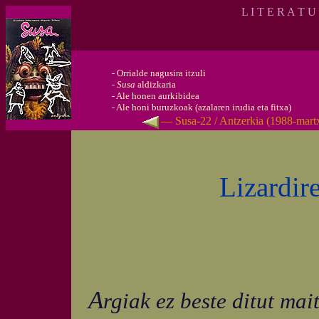
L I T E R A T U
-
Orrialde nagusira itzuli
-
Susa
aldizkaria
-
Ale honen aurkibidea
-
Ale honi buruzkoak (azalaren irudia eta fitxa)
— Susa-22 / Antzerkia (1988-mar
Lizardir
A
rgiak ez beste ditut mai