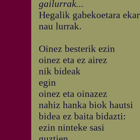
gailurrak...
Hegalik gabekoetara ekar
nau lurrak.
Oinez besterik ezin
oinez eta ez airez
nik bideak
egin
oinez eta oinazez
nahiz hanka biok hautsi
bidea ez baita bidazti:
ezin ninteke sasi
guztien