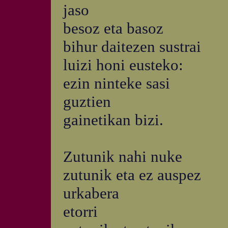
jaso
besoz eta basoz
bihur daitezen sustrai
luizi honi eusteko:
ezin ninteke sasi
guztien
gainetikan bizi.
Zutunik nahi nuke
zutunik eta ez auspez
urkabera
etorri