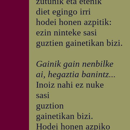
zutunik eta etenik
diet egingo irri
hodei honen azpitik:
ezin ninteke sasi
guztien gainetikan bizi.
Gainik gain nenbilke
ai, hegaztia banintz...
Inoiz nahi ez nuke
sasi
guztion
gainetikan bizi.
Hodei honen azpiko