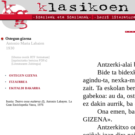
Ostegun gizena
Antonio Maria Labaien
1930
[liburua osorik RTF formatuan]
[inprimitzeko bertsioa PDFn]
Antzerki-alai bat 
[Literaturaren Zubitegia]
Bide ta bidexka as
OSTEGUN GIZENA
agindu-ta, nexka-mu
ITZAURREA
zait. Ta eskolan be
EKITALDI BAKARRA
gabekoa: au da, ost
Iturria:
Teatro osoa euzkeraz (I),
Antonio Labayen. La
ez dakin aurrik, ba
Gran Enciclopedia Vasca, 1976
Ona emen, bada, 
GIZENA».
Antzerkitxo onen 
egiñak izan dira na