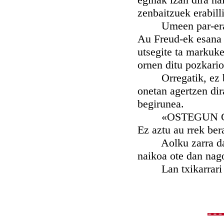
zenbaitzuek erabilli
Umeen par-eragill
Au Freud-ek esana d
utsegite ta marku
ornen ditu pozkario
Orregatik, ez beza
onetan agertzen dir
begirunea.
«OSTEGUN GIZENA» 
Ez aztu au rrek ber
Aolku zarra da: «
naikoa ote dan nag
Lan txikarrari it