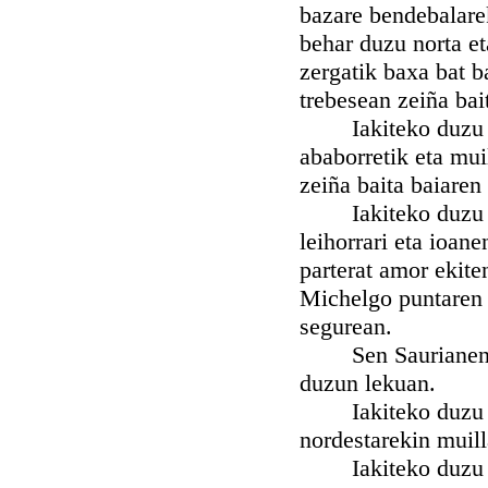
bazare bendebalare
behar duzu norta e
zergatik baxa bat b
trebesean zeiña bai
Iakiteko duzu nah
ababorretik eta mui
zeiña baita baiaren
Iakiteko duzu nah
leihorrari eta ioan
parterat amor ekite
Michelgo puntaren 
segurean.
Sen Saurianen utz
duzun lekuan.
Iakiteko duzu nah
nordestarekin muil
Iakiteko duzu nah