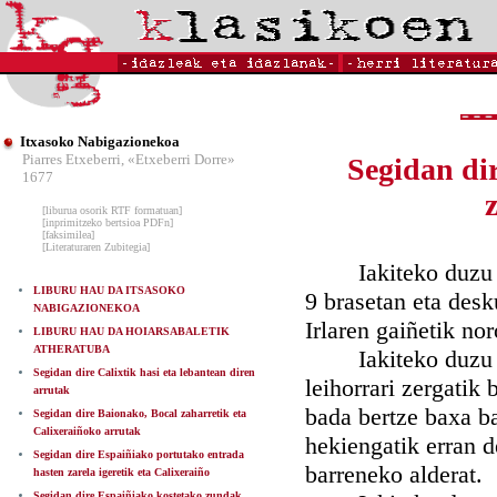
Itxasoko Nabigazionekoa
Piarres Etxeberri, «Etxeberri Dorre»
Segidan di
1677
[liburua osorik RTF formatuan]
[inprimitzeko bertsioa PDFn]
[faksimilea]
[Literaturaren Zubitegia]
Iakiteko duzu nah
LIBURU HAU DA ITSASOKO
9 brasetan eta desk
NABIGAZIONEKOA
Irlaren gaiñetik nor
LIBURU HAU DA HOIARSABALETIK
ATHERATUBA
Iakiteko duzu nah
Segidan dire Calixtik hasi eta lebantean diren
leihorrari zergatik 
arrutak
bada bertze baxa ba
Segidan dire Baionako, Bocal zaharretik eta
Calixeraiñoko arrutak
hekiengatik erran d
Segidan dire Espaiñiako portutako entrada
barreneko alderat.
hasten zarela igeretik eta Calixeraiño
Segidan dire Espaiñiako kostetako zundak