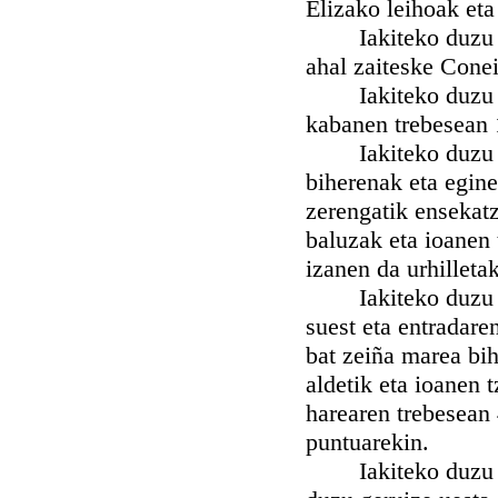
Elizako leihoak eta
Iakiteko duzu nah
ahal zaiteske Conei
Iakiteko duzu nah
kabanen trebesean 
Iakiteko duzu nah
biherenak eta egine
zerengatik ensekatz
baluzak eta ioanen 
izanen da urhilleta
Iakiteko duzu nah
suest eta entradare
bat zeiña marea bih
aldetik eta ioanen 
harearen trebesean
puntuarekin.
Iakiteko duzu nah