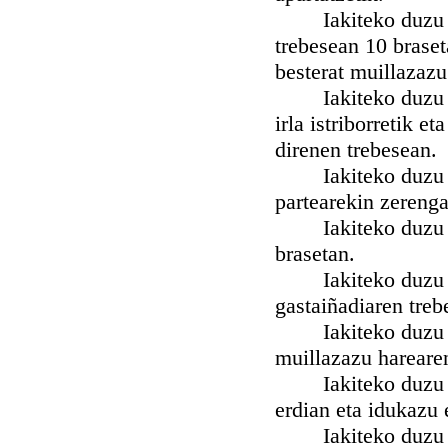
Iakiteko duzu nah
trebesean 10 braset
besterat muillazazu
Iakiteko duzu nah
irla istriborretik e
direnen trebesean.
Iakiteko duzu nah
partearekin zerenga
Iakiteko duzu nah
brasetan.
Iakiteko duzu nah
gastaiñadiaren treb
Iakiteko duzu nah
muillazazu harearen
Iakiteko duzu nah
erdian eta idukazu 
Iakiteko duzu nah