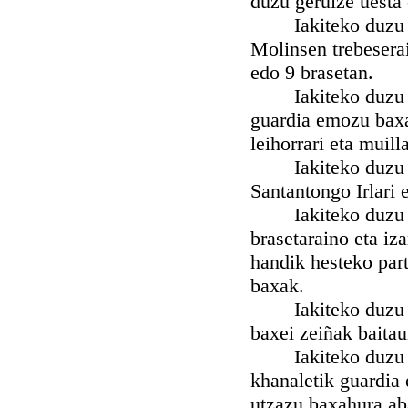
duzu geruize uesta 
Iakiteko duzu nahi
Molinsen trebeserai
edo 9 brasetan.
Iakiteko duzu nah
guardia emozu baxa 
leihorrari eta muil
Iakiteko duzu nah
Santantongo Irlari 
Iakiteko duzu nah
brasetaraino eta iz
handik hesteko part
baxak.
Iakiteko duzu nah
baxei zeiñak baitau
Iakiteko duzu nah
khanaletik guardia 
utzazu baxahura aba