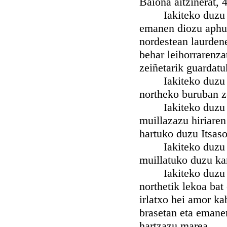
Baiona aitzinerat, 
Iakiteko duzu nah
emanen diozu aphur
nordestean laurdene
behar leihorrarenza
zeiñetarik guardatu
Iakiteko duzu nah
northeko buruban z
Iakiteko duzu nah
muillazazu hiriaren
hartuko duzu Itsas
Iakiteko duzu nah
muillatuko duzu ka
Iakiteko duzu nah
northetik lekoa bat 
irlatxo hei amor ka
brasetan eta emane
hartzazu marea.