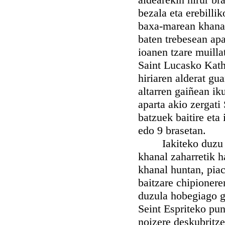
bezala eta erebilli
baxa-marean khanal
baten trebesean apa
ioanen tzare muilla
Saint Lucasko Kath
hiriaren alderat gua
altarren gaiñean i
aparta akio zergati
batzuek baitire eta
edo 9 brasetan.
Iakiteko duzu nah
khanal zaharretik 
khanal huntan, piach
baitzare chipionere
duzula hobegiago g
Seint Espriteko pun
noizere deskubritze