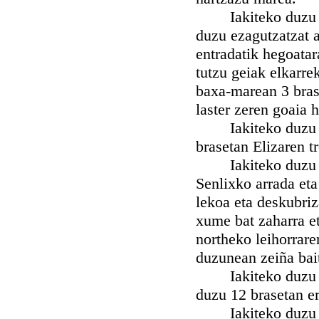
Iakiteko duzu nah
duzu ezagutzatzat a
entradatik hegoatar
tutzu geiak elkarre
baxa-marean 3 bras
laster zeren goaia h
Iakiteko duzu na
brasetan Elizaren t
Iakiteko duzu nah
Senlixko arrada eta 
lekoa eta deskubriz
xume bat zaharra et
northeko leihorrare
duzunean zeiña bai
Iakiteko duzu nah
duzu 12 brasetan e
Iakiteko duzu na