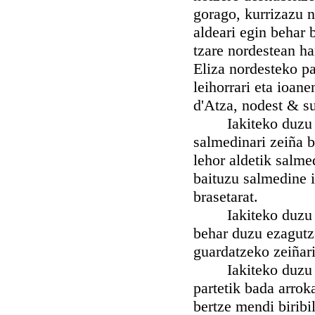
gorago, kurrizazu n
aldeari egin behar 
tzare nordestean ha
Eliza nordesteko pa
leihorrari eta ioan
d'Atza, nodest & s
Iakiteko duzu nah
salmedinari zeiña b
lehor aldetik salme
baituzu salmedine i
brasetarat.
Iakiteko duzu nah
behar duzu ezagutz
guardatzeko zeiñari
Iakiteko duzu sa
partetik bada arrok
bertze mendi biribi