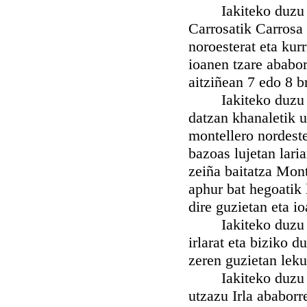
Iakiteko duzu nah
Carrosatik Carrosa 
noroesterat eta kur
ioanen tzare ababor
aitziñean 7 edo 8 b
Iakiteko duzu nah
datzan khanaletik 
montellero nordeste
bazoas lujetan lari
zeiña baitatza Mont
aphur bat hegoatik 
dire guzietan eta i
Iakiteko duzu nah
irlarat eta biziko d
zeren guzietan leku
Iakiteko duzu nah
utzazu Irla ababorr