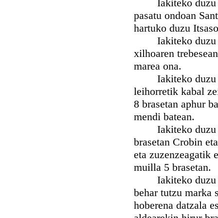
Iakiteko duzu nah
pasatu ondoan Sant
hartuko duzu Itsaso
Iakiteko duzu nah
xilhoaren trebesean
marea ona.
Iakiteko duzu nah
leihorretik kabal z
8 brasetan aphur ba
mendi batean.
Iakiteko duzu nah
brasetan Crobin et
eta zuzenzeagatik 
muilla 5 brasetan.
Iakiteko duzu nah
behar tutzu marka 
hoberena datzala es
aldearekin hirur br