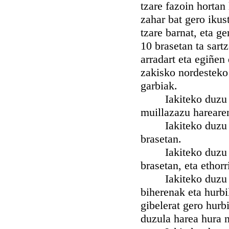
tzare fazoin horta
zahar bat gero ikus
tzare barnat, eta g
10 brasetan ta sart
arradart eta egiñen
zakisko nordesteko 
garbiak.
Iakiteko duzu nah
muillazazu harearen
Iakiteko duzu nah
brasetan.
Iakiteko duzu nah
brasetan, eta ethor
Iakiteko duzu nah
biherenak eta hurbi
gibelerat gero hurb
duzula harea hura n