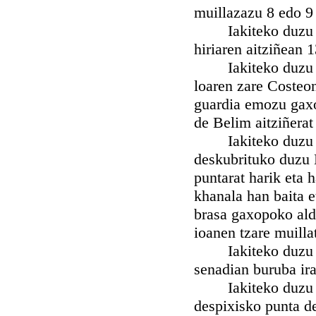
muillazazu 8 edo 9 
Iakiteko duzu nah
hiriaren aitziñean 
Iakiteko duzu nah
loaren zare Costeo
guardia emozu gaxop
de Belim aitziñerat
Iakiteko duzu nah
deskubrituko duzu 
puntarat harik eta 
khanala han baita 
brasa gaxopoko ald
ioanen tzare muilla
Iakiteko duzu nah
senadian buruba ira
Iakiteko duzu nah
despixisko punta d