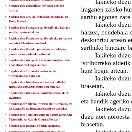
Iakiteko duzu nahi
Segidan dire Espaiñiako trebesiak nort esu
iraganen zaisko hur
arrutan
sarthu egonen zare
Segidan dire arrutak Franciako kostakoak eta
Bertaiñiakoak
Iakiteko duzu nah
Segidan dire Franziako eta Bretaiñiako kostako
haizea, bendebala e
zunda uxanteraiñokoak
deskubritu artean e
Segidan dire Franciako eta Bertainako portutako
entradak Flandreseraiñokoak
sarthuko baitzare b
Segidan dire Galesko portutako entradak eta
Iakiteko duzu nah
mirafurdeko portutako entradak
Segidan dire zizergatik ioatekotzat Angleterrako
istriborreko aldetik
khanalerat eta hango zundak
hurz hegin artean.
Segidan dire Turianetik ioaten zarela
Surlingaraiñoko zundak
Iakiteko duzu nah
Segidan dire Irlandako zundak eta Saltesko
brasetan.
Irletakoak abisatzen zaitut nort esukoak
Iakiteko duzu nah
Segidan dire Irlandako portutako entradak eta
ezagutzak
eta handik ageriko
Segidan dire Saltesko Irletarik eta Oliereraiño eta
Iakiteko duzu nah
Christeraiño eta Beualmaresraiñoko trebesiak
duzu nort noroesta
Segidan dire Ternuako zundak hasten zarela Sen
Tierretarik eta Cap de Grateraiñokoak
brasetan.
Segidan dire Bankuko xorien ezagutzak
Iakiteko duzu nah
Segidan dire Sen Pieretarik hasi eta Cap de