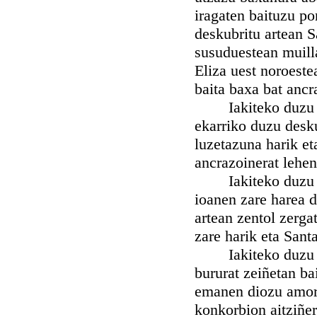
iragaten baituzu pon
deskubritu artean S
susuduestean muill
Eliza uest noroeste
baita baxa bat ancr
Iakiteko duzu nah
ekarriko duzu desku
luzetazuna harik e
ancrazoinerat lehen
Iakiteko duzu nah
ioanen zare harea d
artean zentol zerga
zare harik eta Sant
Iakiteko duzu nah
bururat zeiñetan bai
emanen diozu amor 
konkorbion aitziñer