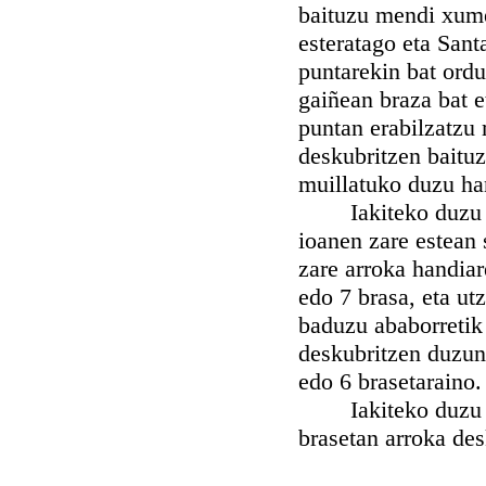
baituzu mendi xume 
esteratago eta Sant
puntarekin bat ord
gaiñean braza bat 
puntan erabilzatzu 
deskubritzen baituz
muillatuko duzu ha
Iakiteko duzu nah
ioanen zare estean 
zare arroka handiar
edo 7 brasa, eta ut
baduzu ababorretik 
deskubritzen duzun 
edo 6 brasetaraino.
Iakiteko duzu nah
brasetan arroka des