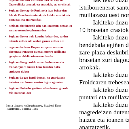
Grateraiñoko arrutak eta entradak, eta errekistak
istriborrenerat sant
Segidan dire cap de Rutk nola ioan behar den
muillazazu uest no
Irla de Perza basterretarat, eta hetako arrutak eta
portubak eta ankrazoiñak
Iakiteko duzu nah
Segidan dire ilhargia zein nahi haizetan denean ea
10 brasetan crastok
zenbat orenetako plemara den
Iakiteko duzu nah
Segidan dire ea nola kausitu behar den, ea den
bitsuste urthea edo zenbat garren urthea den
bendebala egiñen di
Segidan da deniz Diapan erregeren ordenaz
zare plaza deskubri
pilotukoa irakazten duenak berriro egiñikako
iguzgiaren deklinazionearen thaula
brasetan zuri dagot
Segidan dire guardak ea zer denboretan edo
arrokak.
zenbat egunen buran haize laurden batez
tardatzen duben
Iakiteko duzu nah
Segidan da gau herdi denean, ea guarda zein
Froidearen trebesea
haizetan den hemen ematen tugun egunetan
Iakiteko duzu nah
Segidan ilhabethe guzitean alba denean guarda
zein haitzetan den
puntari eta muillaz
Iakiteko duzu nah
Iturria:
Ixasoco nabigacionecoa
, Etxeberri Dorre
(Faksimilea). Txertoa, 1985
magredeizen dutena 
haizea eta ioanen t
apartatzetik.