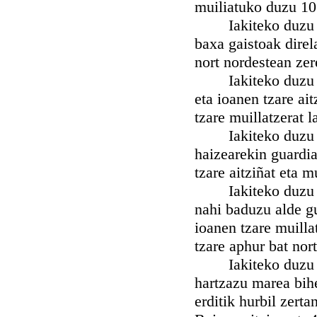
muiliatuko duzu 10
Iakiteko duzu nahi
baxa gaistoak direl
nort nordestean zer
Iakiteko duzu nahi
eta ioanen tzare ai
tzare muillatzerat 
Iakiteko duzu nah
haizearekin guardia
tzare aitziñat eta 
Iakiteko duzu nah
nahi baduzu alde gu
ioanen tzare muillat
tzare aphur bat nor
Iakiteko duzu nah
hartzazu marea bih
erditik hurbil zert