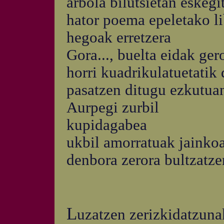
arbola bilutsietan eskegi
hator poema epeletako li
hegoak erretzera
Gora..., buelta eidak ger
horri kuadrikulatuetati
pasatzen ditugu ezkutua
Aurpegi zurbil
kupidagabea
ukbil amorratuak jainko
denbora zerora bultzatze
L
uzatzen zerizkidatzuna