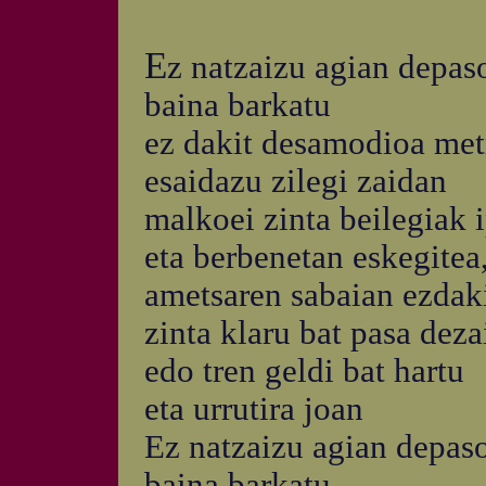
E
z natzaizu agian depas
baina barkatu
ez dakit desamodioa metr
esaidazu zilegi zaidan
malkoei zinta beilegiak i
eta berbenetan eskegitea
ametsaren sabaian ezdak
zinta klaru bat pasa deza
edo tren geldi bat hartu
eta urrutira joan
Ez natzaizu agian depas
baina barkatu...