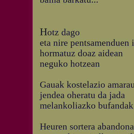
H
otz dago
eta nire pentsamenduen 
hormatuz doaz aidean
neguko hotzean
Gauak kostelazio amarau
jendea oheratu da jada
melankoliazko bufandak
Heuren sortera abandona