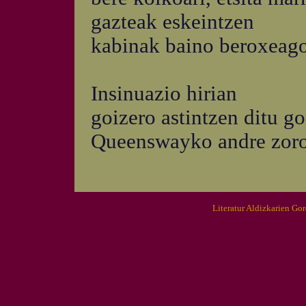
gazteak eskeintzen
kabinak baino beroxeag
Insinuazio hirian
goizero astintzen ditu go
Queenswayko andre zor
Literatur Aldizkarien Go