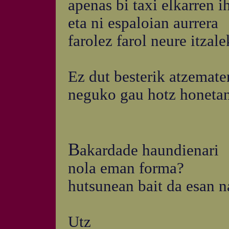
apenas bi taxi elkarren i
eta ni espaloian aurrera
farolez farol neure itzal
Ez dut besterik atzemate
neguko gau hotz honeta
B
akardade haundienari
nola eman forma?
hutsunean bait da esan n
Utz