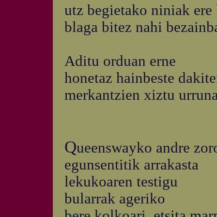
utz begietako niniak ere 
blaga bitez nahi bezainb
Aditu orduan erne
honetaz hainbeste dakit
merkantzien xiztu urrun
Q
ueenswayko andre zor
egunsentitik arrakasta
lekukoaren testigu
bularrak ageriko
bere kolkoari, etsita ma