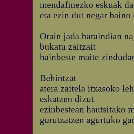
mendafinezko eskuak dat
eta ezin dut negar baino
Orain jada haraindian n
bukatu zaitzait
hainbeste maite zinduda
Behintzat
atera zaitela itxasoko le
eskatzen dizut
ezinbestean hautsitako m
gurutzatzen agurtuko ga