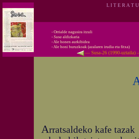
L I T E R A T 
-
Orrialde nagusira itzuli
-
Susa
aldizkaria
-
Ale honen aurkibidea
-
Ale honi buruzkoak (azalaren irudia eta fitxa)
— Susa-26 (1990-uztaila)
A
A
rratsaldeko kafe tazak