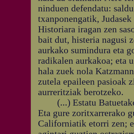
ninduen defendatu: saldu
txanponengatik, Judasek K
Historiara iragan zen sas
bait dut, histeria nagusi 
aurkako sumindura eta gor
radikalen aurkakoa; eta
hala zuek nola Katzmann 
zutela epaileen pasioak z
aurreritziak berotzeko.
(...) Estatu Batuetako 
Eta gure zoritxarrerako g
Californiatik etorri zen; 