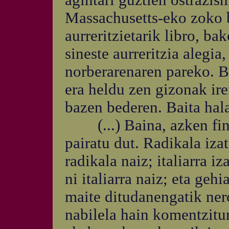
agintari guztien ostrazis
Massachusetts-eko zoko b
aurreritzietarik libro, b
sineste aurreritzia alegia
norberarenaren pareko. B
era heldu zen gizonak ire
bazen bederen. Baita hala
(...) Baina, azken fine
pairatu dut. Radikala izat
radikala naiz; italiarra iz
ni italiarra naiz; eta gehi
maite ditudanengatik ner
nabilela hain komentzitur