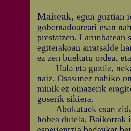
Maiteak,
egun guztian i
gobernadoareari esan na
prestatzen. Larunbatean s
egiterakoan arratsalde ha
ez zen bueltatu ordea, et
Hala eta guztiz, nekatu
naiz. Osasunez nahiko on
minik ez oinazerik eragit
goserik sikiera.
Abokatuek esan zidaten
hobea dutela. Baikorrak i
esperientzia badaukat ber