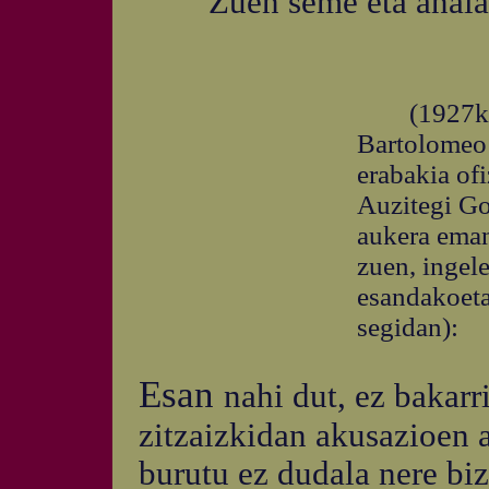
Zuen seme eta anaia B
(1927ko ap
Bartolomeo 
erabakia of
Auzitegi Go
aukera eman
zuen, ingel
esandakoeta
segidan):
Esan
nahi dut, ez bakarr
zitzaizkidan akusazioen a
burutu ez dudala nere bi