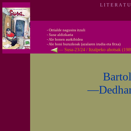
L I T E R A T 
-
Orrialde nagusira itzuli
-
Susa
aldizkaria
-
Ale honen aurkibidea
-
Ale honi buruzkoak (azalaren irudia eta fitxa)
— Susa-23/24 / Itzalpeko ahotsak (19
Barto
—Dedham