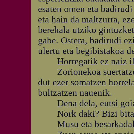
esaten omen eta badirudi
eta hain da maltzurra, ez
berehala utziko gintuzket
gabe. Ostera, badirudi ez
ulertu eta begibistakoa de
Horregatik ez naiz ilu
Zorionekoa suertatzen 
dut ezer somatzen horrela
bultzatzen nauenik.
Dena dela, eutsi goiari
Nork daki? Bizi bitart
Musu eta besarkadak g