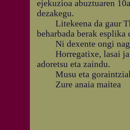
ejekuzioa abuztuaren 10a 
dezakegu.
Litekeena da gaur Thom
beharbada berak esplika 
Ni dexente ongi nago, l
Horregatixe, lasai jarr
adoretsu eta zaindu.
Musu eta goraintziak ait
Zure anaia maitea