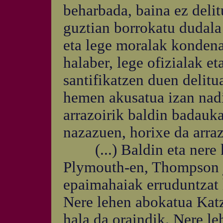
beharbada, baina ez delit
guztian borrokatu dudala 
eta lege moralak kondena
halaber, lege ofizialak e
santifikatzen duen delitu
hemen akusatua izan nadi
arrazoirik baldin badauk
nazazuen, horixe da arrazo
(...) Baldin eta nere k
Plymouth-en, Thompson j
epaimahaiak erruduntzat 
Nere lehen abokatua Kat
hala da oraindik. Nere l