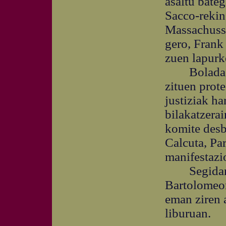
asaltu bateg
Sacco-rekin
Massachusse
gero, Frank
zuen lapurke
Bolada har
zituen prot
justiziak ha
bilakatzerai
komite desb
Calcuta, Par
manifestazi
Segidan au
Bartolomeor
eman ziren a
liburuan.