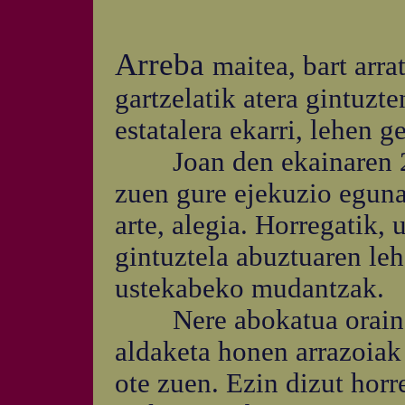
Arreba
maitea, bart arr
gartzelatik atera gintuzt
estatalera ekarri, lehen 
Joan den ekainaren 28a
zuen gure ejekuzio eguna
arte, alegia. Horregatik
gintuztela abuztuaren lehe
ustekabeko mudantzak.
Nere abokatua oraindik
aldaketa honen arrazoiak
ote zuen. Ezin dizut horr