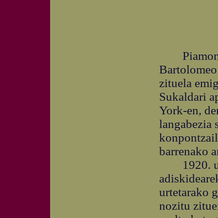
Piamonteko
Bartolomeo 
zituela emi
Sukaldari a
York-en, de
langabezia s
konpontzaile
barrenako ar
1920. urte
adiskideare
urtetarako g
nozitu zitu