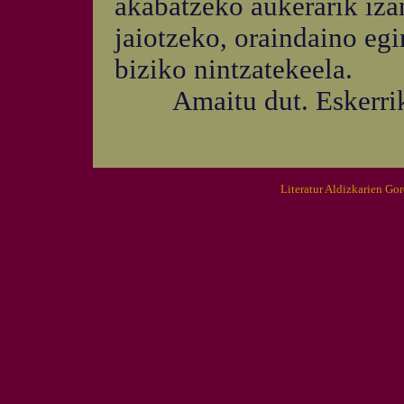
akabatzeko aukerarik izan
jaiotzeko, oraindaino egi
biziko nintzatekeela.
Amaitu dut. Eskerrik
Literatur Aldizkarien Go