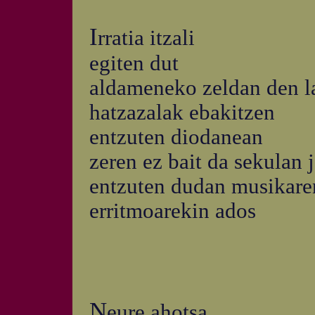
I
rratia itzali
egiten dut
aldameneko zeldan den l
hatzazalak ebakitzen
entzuten diodanean
zeren ez bait da sekulan 
entzuten dudan musikare
erritmoarekin ados
N
eure ahotsa