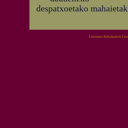
despatxoetako mahaietak
Literatur Aldizkarien Go