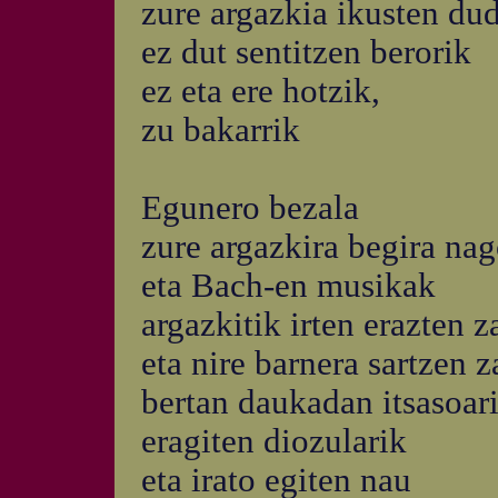
zure argazkia ikusten du
ez dut sentitzen berorik
ez eta ere hotzik,
zu bakarrik
Egunero bezala
zure argazkira begira na
eta Bach-en musikak
argazkitik irten erazten z
eta nire barnera sartzen z
bertan daukadan itsasoar
eragiten diozularik
eta irato egiten nau