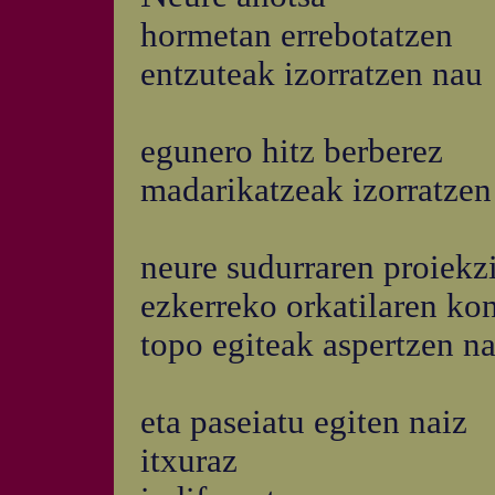
hormetan errebotatzen
entzuteak izorratzen nau
egunero hitz berberez
madarikatzeak izorratzen
neure sudurraren proiekz
ezkerreko orkatilaren kon
topo egiteak aspertzen n
eta paseiatu egiten naiz
itxuraz