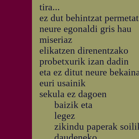
tira...
ez dut behintzat permeta
neure egonaldi gris hau
miseriaz
elikatzen direnentzako
probetxurik izan dadin
eta ez ditut neure bekai
euri usainik
sekula ez dagoen
baizik eta
legez
zikindu paperak soili
daudeneko