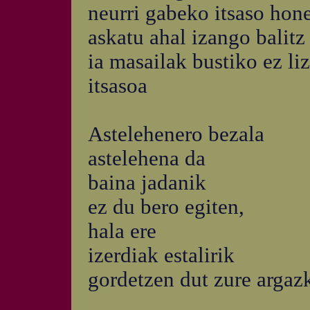
neurri gabeko itsaso hon
askatu ahal izango balitz
ia masailak bustiko ez li
itsasoa
Astelehenero bezala
astelehena da
baina jadanik
ez du bero egiten,
hala ere
izerdiak estalirik
gordetzen dut zure argazk