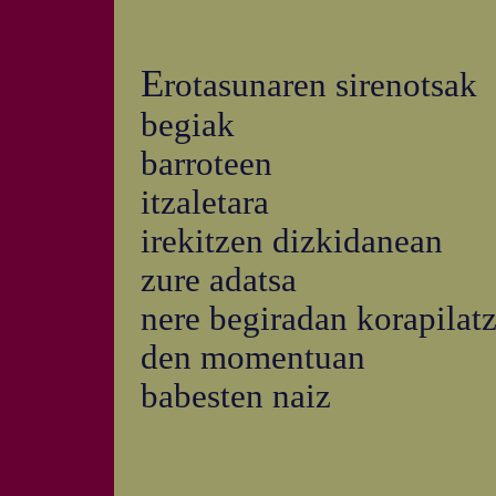
E
rotasunaren sirenotsak
begiak
barroteen
itzaletara
irekitzen dizkidanean
zure adatsa
nere begiradan korapilat
den momentuan
babesten naiz