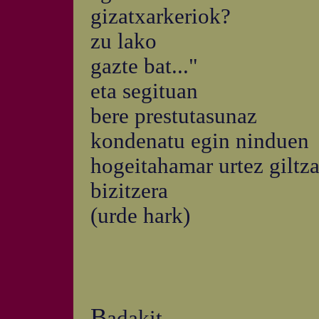
gizatxarkeriok?
zu lako
gazte bat..."
eta segituan
bere prestutasunaz
kondenatu egin ninduen
hogeitahamar urtez giltz
bizitzera
(urde hark)
B
adakit