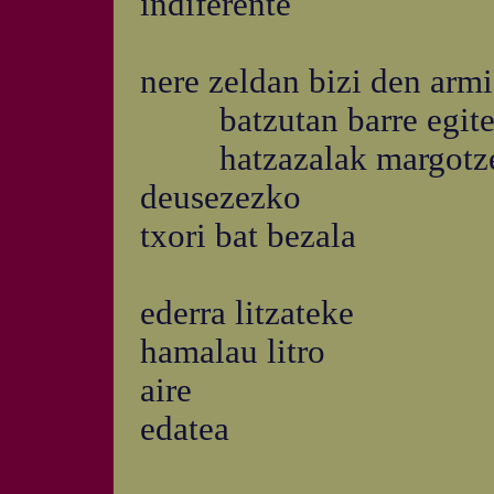
indiferente
nere zeldan bizi den arm
batzutan barre egiten 
hatzazalak margotzen 
deusezezko
txori bat bezala
ederra litzateke
hamalau litro
aire
edatea