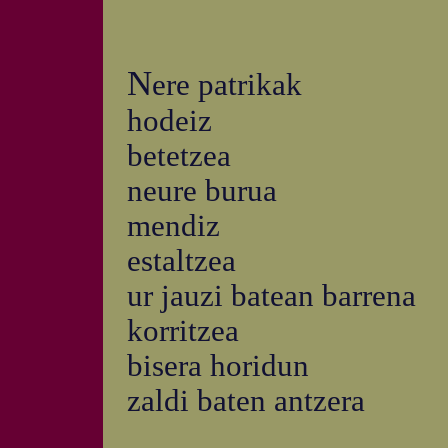
N
ere patrikak
hodeiz
betetzea
neure burua
mendiz
estaltzea
ur jauzi batean barrena
korritzea
bisera horidun
zaldi baten antzera