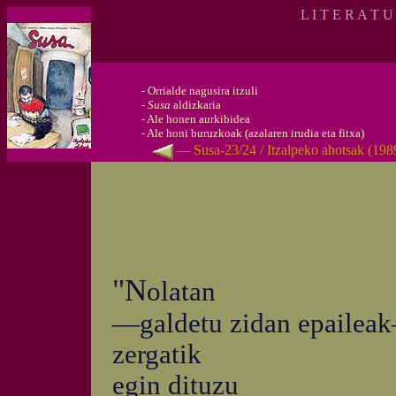
L I T E R A T U
-
Orrialde nagusira itzuli
-
Susa
aldizkaria
-
Ale honen aurkibidea
-
Ale honi buruzkoak (azalaren irudia eta fitxa)
— Susa-23/24 / Itzalpeko ahotsak (19
"N
olatan
—galdetu zidan epailea
zergatik
egin dituzu