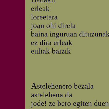
erleak
loreetara
joan ohi direla
baina inguruan dituzuna
ez dira erleak
euliak baizik
A
stelehenero bezala
astelehena da
jode! ze bero egiten duen.