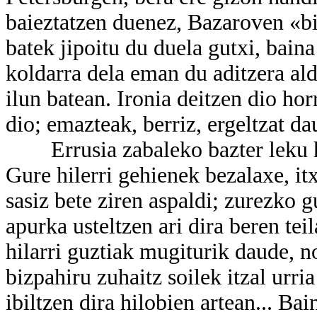
baieztatzen duenez, Bazaroven «bid
batek jipoitu du duela gutxi, baina
koldarra dela eman du aditzera aldi
ilun batean. Ironia deitzen dio horr
dio; emazteak, berriz, ergeltzat dauk
Errusia zabaleko bazter leku hor
Gure hilerri gehienek bezalaxe, it
sasiz bete ziren aspaldi; zurezko 
apurka usteltzen ari dira beren te
hilarri guztiak mugiturik daude, no
bizpahiru zuhaitz soilek itzal urri
ibiltzen dira hilobien artean... Bai