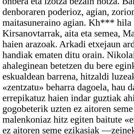
onbera eta izotza bezain hotza. Bak
denboraren poderioz, agian, zoriont
maitasuneraino agian. Kh*** hila 
Kirsanovtarrak, aita eta semea, M
haien arazoak. Arkadi etxejaun ard
handiak ematen ditu orain. Nikolai
ahaleginean betetzen du bere egin
eskualdean barrena, hitzaldi luzea
«zentzatu» beharra dagoela, hau da
errepikatuz haien indar guztiak ahit
gogobeterik uzten ez aitoren seme
malenkoniaz hitz egiten baitute «
ez aitoren seme ezikasiak —zeine