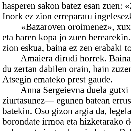
hasperen sakon batez esan zuen: 
Inork ez zion erreparatu ingelesez
«Bazaroven oroimenez», xuxurla
eta haren kopa jo zuen berearekin.
zion eskua, baina ez zen erabaki t
Amaiera dirudi horrek. Baina, ag
du zertan dabilen orain, hain zuze
Atsegin emateko prest gaude.
Anna Sergeievna duela gutxi ez
ziurtasunez— egunen batean errusi
batekin. Oso gizon argia da, legel
borondate irmoa eta hizketarako d