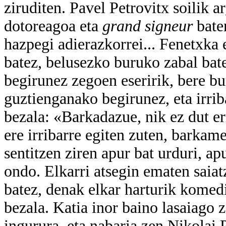
ziruditen. Pavel Petrovitx soilik a
dotoreagoa eta
grand signeur
bate
hazpegi adierazkorrei... Fenetxka 
batez, belusezko buruko zabal bate
begirunez zegoen eseririk, bere 
guztienganako begirunez, eta irrib
bezala: «Barkadazue, nik ez dut er
ere irribarre egiten zuten, barkam
sentitzen ziren apur bat urduri, ap
ondo. Elkarri atsegin ematen saiat
batez, denak elkar harturik komedi
bezala. Katia inor baino lasaiago 
ingurura, eta nabaria zen Nikolai 