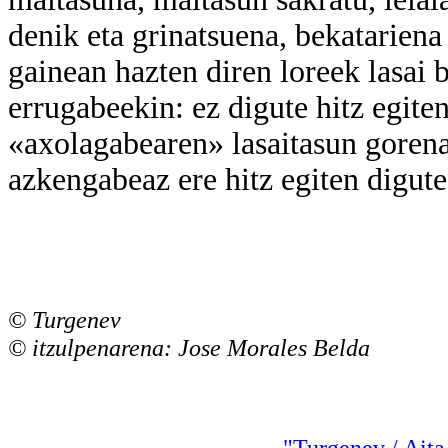
denik eta grinatsuena, bekatariena 
gainean hazten diren loreek lasai 
errugabeekin: ez digute hitz egiten
«axolagabearen» lasaitasun gorenaz
azkengabeaz ere hitz egiten digute
© Turgenev
© itzulpenarena: Jose Morales Belda
"Turgenev / Aita