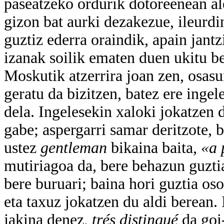
paseatzeko ordurik dotoreenean al
gizon bat aurki dezakezue, ileurdin
guztiz ederra oraindik, apain jantz
izanak soilik ematen duen ukitu be
Moskutik atzerrira joan zen, osas
geratu da bizitzen, batez ere ingel
dela. Ingelesekin xaloki jokatzen 
gabe; aspergarri samar deritzote, 
ustez
gentleman
bikaina baita,
«a 
mutiriagoa da, bere behazun guztia
bere buruari; baina hori guztia os
eta taxuz jokatzen du aldi berean. 
jakina denez,
trés distingué
da goi