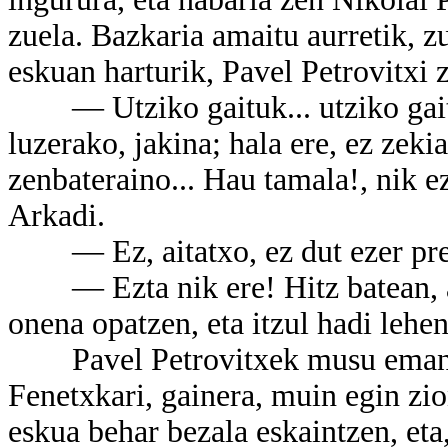
zuela. Bazkaria amaitu aurretik, zu
eskuan harturik, Pavel Petrovitxi 
— Utziko gaituk... utziko gait
luzerako, jakina; hala ere, ez zekiat
zenbateraino... Hau tamala!, nik ez
Arkadi.
— Ez, aitatxo, ez dut ezer pre
— Ezta nik ere! Hitz batean, ana
onena opatzen, eta itzul hadi lehe
Pavel Petrovitxek musu eman zie
Fenetxkari, gainera, muin egin zio
eskua behar bezala eskaintzen, eta,