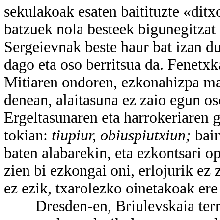
sekulakoak esaten baitituzte «dit
batzuek nola besteek bigunegitzat
Sergeievnak beste haur bat izan d
dago eta oso berritsua da. Fenetxk
Mitiaren ondoren, ezkonahizpa mai
denean, alaitasuna ez zaio egun os
Ergeltasunaren eta harrokeriaren g
tokian:
tiupiur, obiuspiutxiun;
bai
baten alabarekin, eta ezkontsari 
zien bi ezkongai oni, erlojurik ez 
ez ezik, txarolezko oinetakoak ere
Dresden-en, Briulevskaia terraza