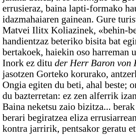
errusieraz, baina lapti-formako ha
idazmahaiaren gainean. Gure turist
Matvei Ilitx Koliazinek, «behin-b
handientzaz beteriko bisita bat eg
bertakoek, haiekin oso harreman ur
Inork ez ditu
der Herr Baron von 
jasotzen Gorteko korurako, antzerk
Ongia egiten du beti, ahal beste; o
du bazterretan: ez zen alferrik iz
Baina neketsu zaio bizitza... bera
berari begiratzea eliza errusiarrea
kontra jarririk, pentsakor geratu e