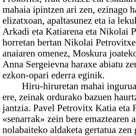
mahaia ipintzen ari zen, ezinago h
elizatxoan, apaltasunez eta ia leku
Arkadi eta Katiarena eta Nikolai P
horretan bertan Nikolai Petrovitx
anaiaren omenez, Moskura joatekoa
Anna Sergeievna haraxe abiatu zen
ezkon-opari ederra eginik.
Hiru-hiruretan mahai inguruan b
ere, zeinak ordurako bazuen haurtz
jantzia. Pavel Petrovitx Katia eta 
«senarrak» zein bere emaztearen a
nolabaiteko aldaketa gertatua zen