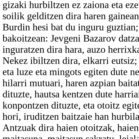
gizaki hurbiltzen ez zaiona eta ez
soilik gelditzen dira haren gainean
Burdin hesi bat du inguru guztian;
bakoitzean: Jevgeni Bazarov datza 
inguratzen dira hara, auzo herrixka
Nekez ibiltzen dira, elkarri eutsiz;
eta luze eta mingots egiten dute ne
hilarri mutuari, haren azpian bait
dituzte, hautsa kentzen dute harria
konpontzen dituzte, eta otoitz egit
hori, iruditzen baitzaie han hurbil
Antzuak dira haien otoitzak, haie
maitasuna, maitasun sakratu, leial