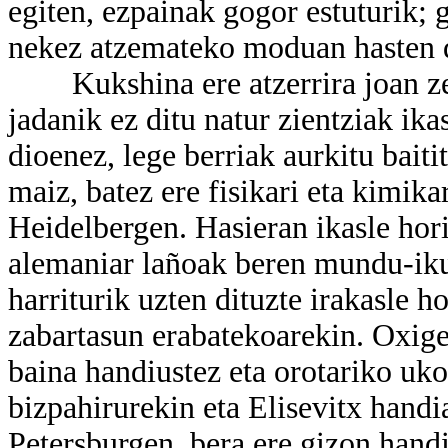
egiten, ezpainak gogor estuturik; g
nekez atzemateko moduan hasten da
Kukshina ere atzerrira joan zen.
jadanik ez ditu natur zientziak ika
dioenez, lege berriak aurkitu baiti
maiz, batez ere fisikari eta kimika
Heidelbergen. Hasieran ikasle hori
alemaniar lañoak beren mundu-iku
harriturik uzten dituzte irakasle h
zabartasun erabatekoarekin. Oxige
baina handiustez eta orotariko uk
bizpahirurekin eta Elisevitx handi
Petersburgen, bera ere gizon handia