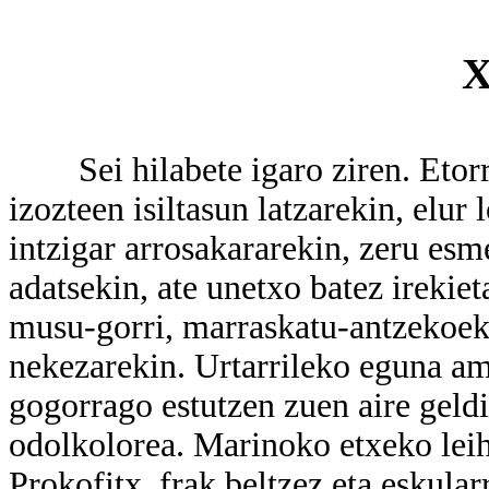
X
Sei hilabete igaro ziren. Etorri
izozteen isiltasun latzarekin, elur 
intzigar arrosakararekin, zeru esm
adatsekin, ate unetxo batez irekie
musu-gorri, marraskatu-antzekoek
nekezarekin. Urtarrileko eguna am
gogorrago estutzen zuen aire geldia
odolkolorea. Marinoko etxeko leiho
Prokofitx, frak beltzez eta eskularr