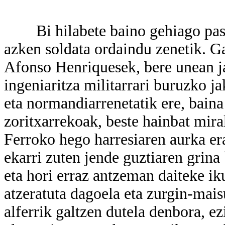
Bi hilabete baino gehiago pasatu 
azken soldata ordaindu zenetik. G
Afonso Henriquesek, bere unean j
ingeniaritza militarrari buruzko ja
eta normandiarrenetatik ere, baina
zoritxarrekoak, beste hainbat mira
Ferroko hego harresiaren aurka er
ekarri zuten jende guztiaren grina 
eta hori erraz antzeman daiteke ik
atzeratuta dagoela eta zurgin-mai
alferrik galtzen dutela denbora, e