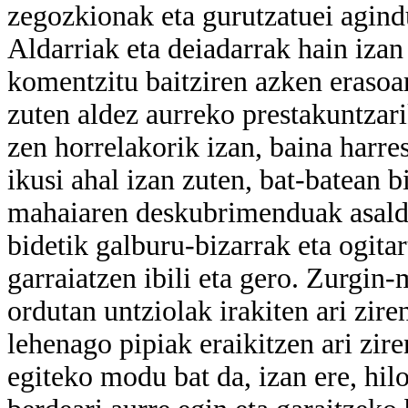
zegozkionak eta gurutzatuei agindu
Aldarriak eta deiadarrak hain iza
komentzitu baitziren azken erasoare
zuten aldez aurreko prestakuntzar
zen horrelakorik izan, baina harr
ikusi ahal izan zuten, bat-batean b
mahaiaren deskubrimenduak asalda
bidetik galburu-bizarrak eta ogita
garraiatzen ibili eta gero. Zurgin-
ordutan untziolak irakiten ari ziren
lehenago pipiak eraikitzen ari zire
egiteko modu bat da, izan ere, hi