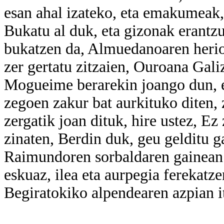
esan ahal izateko, eta emakumeak, 
Bukatu al duk, eta gizonak erantzu
bukatzen da, Almuedanoaren herio
zer gertatu zitzaien, Ouroana Galiz
Mogueime berarekin joango dun, e
zegoen zakur bat aurkituko diten, 
zergatik joan dituk, hire ustez, Ez
zinaten, Berdin duk, geu gelditu 
Raimundoren sorbaldaren gainean 
eskuaz, ilea eta aurpegia ferekatze
Begiratokiko alpendearen azpian it