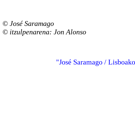
© José Saramago
© itzulpenarena: Jon Alonso
"José Saramago / Lisboako 