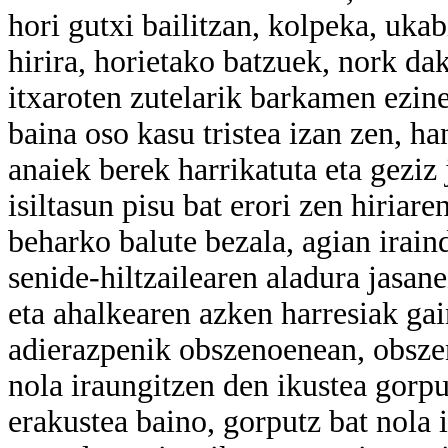
hori gutxi bailitzan, kolpeka, ukab
hirira, horietako batzuek, nork da
itxaroten zutelarik barkamen ezine
baina oso kasu tristea izan zen, ha
anaiek berek harrikatuta eta geziz
isiltasun pisu bat erori zen hiria
beharko balute bezala, agian iraind
senide-hiltzailearen aladura jasan
eta ahalkearen azken harresiak gai
adierazpenik obszenoenean, obszen
nola iraungitzen den ikustea gorp
erakustea baino, gorputz bat nola 