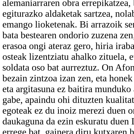
alemaniarraren obra errepikatzea, 
egiturazko aldaketak sartzea, nolab
emango lioketenak. Bi arrazoik se
bata bestearen ondorio zuzena zen
erasoa ongi ateraz gero, hiria iraba
osteak lizentziatu ahalko zituela, 
soldata oso bat aurreztuz. On Afo
bezain zintzoa izan zen, eta honek
eta argitasuna ez baitira munduko 
gabe, apaindu ohi dituzten kualit
egoteak ez du inoiz merezi duen o
daukaguna da ezin eskuratu duen L
errege bat, gainera diru kutxaren