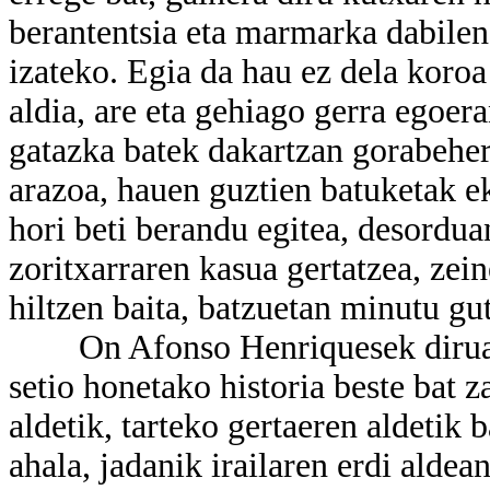
berantentsia eta marmarka dabilen
izateko. Egia da hau ez dela koroa
aldia, are eta gehiago gerra egoe
gatazka batek dakartzan gorabehera
arazoa, hauen guztien batuketak e
hori beti berandu egitea, desordua
zoritxarraren kasua gertatzea, zei
hiltzen baita, batzuetan minutu gu
On Afonso Henriquesek dirua eg
setio honetako historia beste bat 
aldetik, tarteko gertaeren aldetik
ahala, jadanik irailaren erdi aldea