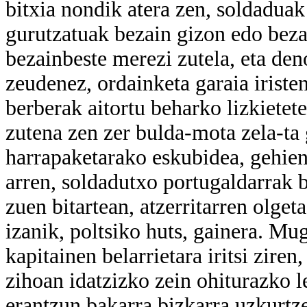
bitxia nondik atera zen, soldaduak 
gurutzatuak bezain gizon edo beza
bezainbeste merezi zutela, eta de
zeudenez, ordainketa garaia irist
berberak aitortu beharko lizkietete
zutena zen zer bulda-mota zela-ta
harrapaketarako eskubidea, gehien
arren, soldadutxo portugaldarrak 
zuen bitartean, atzerritarren olgeta
izanik, poltsiko huts, gainera. M
kapitainen belarrietara iritsi zire
zihoan idatzizko zein ohiturazko l
erantzun bakarra bizkarra uzkurtze