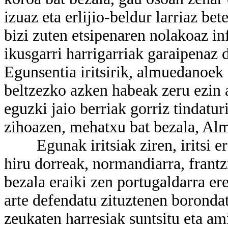
izuaz eta erlijio-beldur larriaz bet
bizi zuten etsipenaren nolakoaz i
ikusgarri harrigarriak garaipenaz 
Egunsentia iritsirik, almuedanoek 
beltzezko azken habeak zeru ezin a
eguzki jaio berriak gorriz tindaturi
zihoazen, mehatxu bat bezala, Alm
Egunak iritsiak ziren, iritsi ere
hiru dorreak, normandiarra, frantz
bezala eraiki zen portugaldarra ere
arte defendatu zituztenen borondat
zeukaten harresiak suntsitu eta am