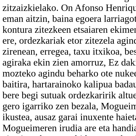
zitzaizkielako. On Afonso Henriqu
eman aitzin, baina egoera larriago
kontura zitezkeen etsaiaren ekimen 
ere, ordezkariak etor zitezela agi
zirenean, erregea, taxu itxikoa, b
agiraka ekin zien amorruz, Ez daki
mozteko agindu beharko ote nukee
baitira, hartarainoko kalipua bada
bere begi sutuak ordezkaririk altu
gero igarriko zen bezala, Mogueim
ikustea, ausaz garai inuxente haie
Mogueimeren irudia are eta handiag