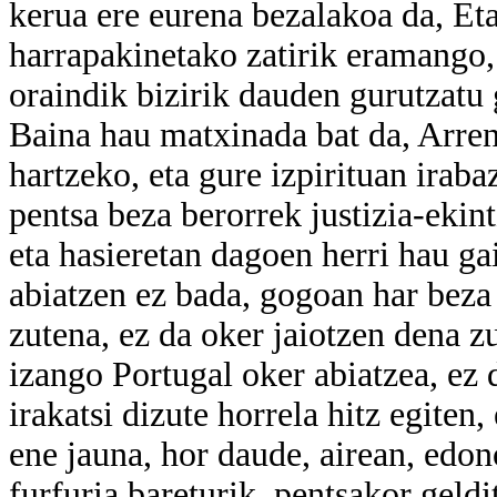
kerua ere eurena bezalakoa da, Eta
harrapakinetako zatirik eramango, 
oraindik bizirik dauden gurutzatu 
Baina hau matxinada bat da, Arren 
hartzeko, eta gure izpirituan iraba
pentsa beza berorrek justizia-ekin
eta hasieretan dagoen herri hau gai
abiatzen ez bada, gogoan har beza
zutena, ez da oker jaiotzen dena 
izango Portugal oker abiatzea, ez 
irakatsi dizute horrela hitz egiten,
ene jauna, hor daude, airean, edo
furfuria bareturik, pentsakor geldi