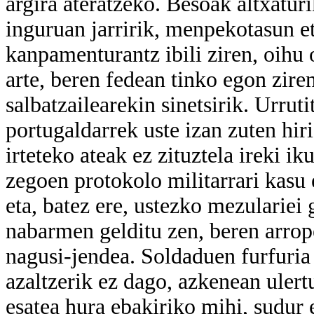
argira ateratzeko. Besoak altxaturi
inguruan jarririk, menpekotasun et
kanpamenturantz ibili ziren, oihu 
arte, beren fedean tinko egon ziren
salbatzailearekin sinetsirik. Urruti
portugaldarrek uste izan zuten hir
irteteko ateak ez zituztela ireki i
zegoen protokolo militarrari kasu e
eta, batez ere, ustezko mezulariei
nabarmen gelditu zen, beren arrope
nagusi-jendea. Soldaduen furfuria
azaltzerik ez dago, azkenean ulert
esatea hura ebakiriko mihi, sudur et