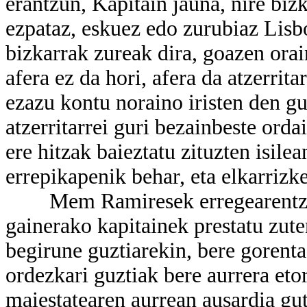
erantzun, Kapitain jauna, nire bi
ezpataz, eskuez edo zurubiaz Lisbo
bizkarrak zureak dira, goazen orai
afera ez da hori, afera da atzerrit
ezazu kontu noraino iristen den gu
atzerritarrei guri bezainbeste orda
ere hitzak baieztatu zituzten isile
errepikapenik behar, eta elkarrizk
Mem Ramiresek erregearentzako 
gainerako kapitainek prestatu zute
begirune guztiarekin, bere goren
ordezkari guztiak bere aurrera eto
maiestatearen aurrean ausardia gu