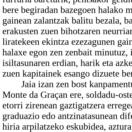
bere begiradan bazegoen halako m
gainean zalantzak balitu bezala, b
erakusten zuen bihotzaren neurriar
liratekeen ekintza ezezagunen gain
halaxe egon zen zenbait minutuz, i
isiltasunaren erdian, harik eta az
zuen kapitainek esango dizuete ber
Jaia izan zen bost kanpamentuet
Monte da Graçan ere, soldadu-oste
etorri zirenean gaztigatzera erreg
graduazio edo antzinatasunean dife
hiria arpilatzeko eskubidea, aztura