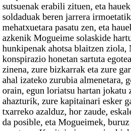
sutsuenak erabili zituen, eta hauek
soldaduak beren jarrera irmoetati
mehatxuetara pasatu zen, eta hauek
azkenik Mogueime solaskide hart
hunkipenak ahotsa blaitzen ziola,
konspirazio honetan sartuta egote
zinena, zure bizkarrak eta zure gar
ahal izateko zurubia almenetara, g
orain, egun loriatsu hartan jokatu
ahazturik, zure kapitainari esker g
txarreko azalduz, hor zaude, eskal
da posible, eta Mogueimek, buruz 