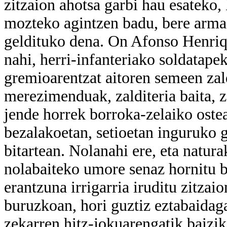
zitzaion ahotsa garbi hau esateko
mozteko agintzen badu, bere armad
geldituko dena. On Afonso Henriqu
nahi, herri-infanteriako soldatape
gremioarentzat aitoren semeen zald
merezimenduak, zalditeria baita, z
jende horrek borroka-zelaiko oste
bezalakoetan, setioetan inguruko g
bitartean. Nolanahi ere, eta natur
nolabaiteko umore senaz hornitu b
erantzuna irrigarria iruditu zitzai
buruzkoan, hori guztiz eztabaidaga
zekarren hitz-jokuarengatik baizik