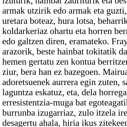
izuturik, hainbat zauriturik eta be
armak utzirik edo armak eta guzti,
uretara boteaz, hura lotsa, beharr
koldarkeriaz ohartu eta horren berr
edo galtzen diren, eramateko. Fra
arazorik, beste hainbat tokitatik d
hemen gertatu zen kontua berritze
ziur, bera han ez bazegoen. Mairua
adoretsuenek aurrera egin zuten, s
laguntza eskatuz, eta, dela horrega
erresistentzia-muga bat egoteagatik
burrunba izugarriaz, zulo itzela ire
desagertu ahala, hiria ikus zitekee