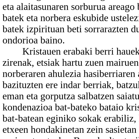
eta alaitasunaren sorburua areago 
batek eta norbera eskubide ustelezi
batek izpirituan beti sorrarazten 
ondorioa baino.
Kristauen erabaki berri hauekin
zirenak, etsiak hartu zuen mairuen
norberaren ahulezia hasiberriaren
bazituzten ere indar berriak, batz
eman eta gorputza salbatzen saiat
kondenazioa bat-bateko bataio kris
bat-batean eginiko sokak erabiliz, h
etxeen hondakinetan zein sasietan 