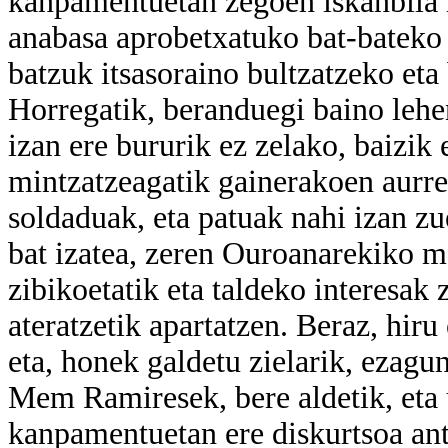
kanpamentuetan zegoen iskanbila h
anabasa aprobetxatuko bat-bateko i
batzuk itsasoraino bultzatzeko eta
Horregatik, beranduegi baino lehe
izan ere bururik ez zelako, baizik
mintzatzeagatik gainerakoen aurre
soldaduak, eta patuak nahi izan 
bat izatea, zeren Ouroanarekiko m
zibikoetatik eta taldeko interesak 
ateratzetik apartatzen. Beraz, hiru
eta, honek galdetu zielarik, ezagun
Mem Ramiresek, bere aldetik, eta 
kanpamentuetan ere diskurtsoa antz