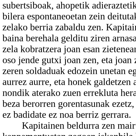
subertsiboak, ahopetik adierazteti
bilera espontaneoetan zein deitut
zelako berria zabaldu zen. Kapitai
baina berehala gelditu ziren arnas
zela kobratzera joan esan zietene
oso jende gutxi joan zen, eta joan 
zeren soldaduak edozein unetan eg
aurrez aurre, eta honek galdetzen a
nondik aterako zuen errekluta her
beza berorren gorentasunak ezetz, 
ez badidate ez noa berriz gerrara.
Kapitainen beldurra zen mairuek