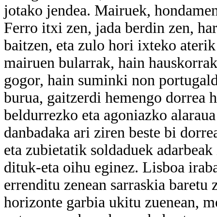
jotako jendea. Mairuek, hondamenak
Ferro itxi zen, jada berdin zen, h
baitzen, eta zulo hori ixteko ateri
mairuen bularrak, hain hauskorrak,
gogor, hain suminki non portugald
burua, gaitzerdi hemengo dorrea har
beldurrezko eta agoniazko alaraua 
danbadaka ari ziren beste bi dorrea
eta zubietatik soldaduek adarbeak 
dituk-eta oihu eginez. Lisboa irab
errenditu zenean sarraskia baretu z
horizonte garbia ukitu zuenean, 