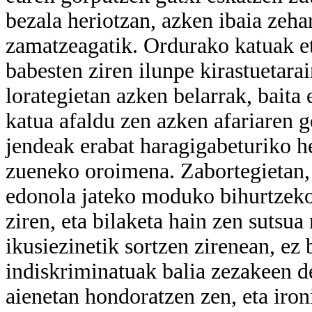
bezala heriotzan, azken ibaia zeha
zamatzeagatik. Ordurako katuak eta
babesten ziren ilunpe kirastuetarai
lorategietan azken belarrak, baita 
katua afaldu zen azken afariaren 
jendeak erabat haragigabeturiko h
zueneko oroimena. Zabortegietan, 
edonola jateko moduko bihurtzeko
ziren, eta bilaketa hain zen sutsua
ikusiezinetik sortzen zirenean, ez
indiskriminatuak balia zezakeen d
aienetan hondoratzen zen, eta iron