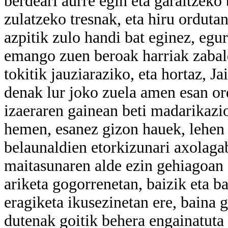
berdeari aurre egin eta garaitzeko
zulatzeko tresnak, eta hiru ordutan
azpitik zulo handi bat eginez, egu
emango zuen beroak harriak zabald
tokitik jauziaraziko, eta hortaz, J
denak lur joko zuela amen esan or
izaeraren gainean beti madarikazi
hemen, esanez gizon hauek, lehen 
belaunaldien etorkizunari axolaga
maitasunaren alde ezin gehiagoan s
ariketa gogorrenetan, baizik eta 
eragiketa ikusezinetan ere, baina 
dutenak goitik behera engainatuta