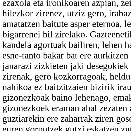
ezaxola eta ironikoaren azpian, zei
hilezkor zirenez, utziz gero, iraba
amatatzen baitute asper eternoa, le
bigarrenei hil zirelako. Gazteeneti
kandela agortuak bailiren, lehen h
esne-tanto bakar bat ere aurkitzen
janarazi zizkieten jaki desegokiek
zirenak, gero kozkorragoak, heldu
nahikoa ez baitzitzaien bizirik i
gizonezkoak baino lehenago, ema
gizonezkoek eraman ahal zezaten 
guztiarekin ere zaharrak ziren gos
euren gorputzek gutxi eskatzen zut