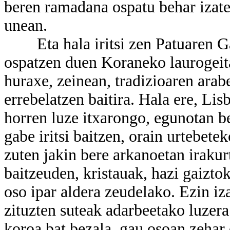
beren ramadana ospatu behar izate
unean.
Eta hala iritsi zen Patuaren Gau
ospatzen duen Koraneko laurogei
huraxe, zeinean, tradizioaren arabe
errebelatzen baitira. Hala ere, Li
horren luze itxarongo, egunotan be
gabe iritsi baitzen, orain urtebete
zuten jakin bere arkanoetan irakur
baitzeuden, kristauak, hazi gaizto
oso ipar aldera zeudelako. Ezin iz
zituzten suteak adarbeetako luzera
koroa bat bezala, gau osoan zehar 