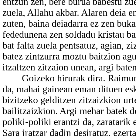
entzun zen, bere burua babestu zue
zuela, Allahu akbar. Alaren deia e
zuten, baina deiadarra ez zen buka
fededunena zen soldadu kristau ba
bat falta zuela pentsatuz, agian, z
batez zintzurra moztu baitzion agur
itzaltzen zitzaion unean, argi baten
Goizeko hirurak dira. Raimundok
da, mahai gainean eman dituen esk
bizitzeko gelditzen zitzaizkion urt
bailitzaizkion. Argi mehar batek d
poliki-poliki erantzi da, zaratari
Sara iratzar dadin desiratuz, ezert