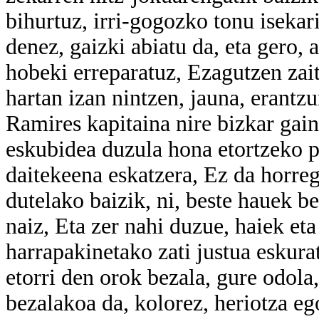
bihurtuz, irri-gogozko tonu isekar
denez, gaizki abiatu da, eta gero,
hobeki erreparatuz, Ezagutzen zai
hartan izan nintzen, jauna, era
Ramires kapitaina nire bizkar gain
eskubidea duzula hona etortzeko pr
daitekeena eskatzera, Ez da horreg
dutelako baizik, ni, beste hauek be
naiz, Eta zer nahi duzue, haiek et
harrapakinetako zati justua eskur
etorri den orok bezala, gure odola,
bezalakoa da, kolorez, heriotza eg