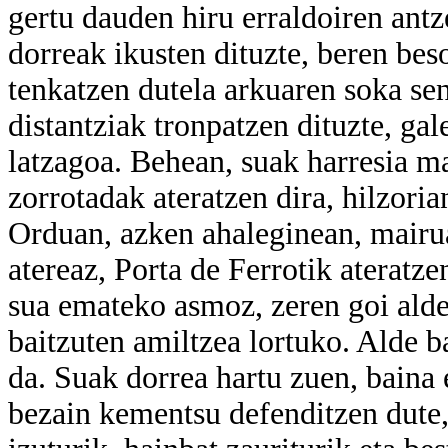
gertu dauden hiru erraldoiren ant
dorreak ikusten dituzte, beren bes
tenkatzen dutela arkuaren soka sen
distantziak tronpatzen dituzte, gal
latzagoa. Behean, suak harresia ma
zorrotadak ateratzen dira, hilzor
Orduan, azken ahaleginean, mairu
atereaz, Porta de Ferrotik ateratz
sua emateko asmoz, zeren goi alde
baitzuten amiltzea lortuko. Alde bat
da. Suak dorrea hartu zuen, baina
bezain kementsu defenditzen dute, 