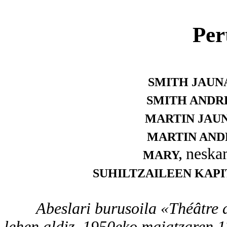
Per
SMITH JAUN
SMITH ANDR
MARTIN JAU
MARTIN AND
neska
MARY,
SUHILTZAILEEN KAPI
Abeslari burusoila «Théâtre de
lehen aldiz, 1950eko maiatzaren 1