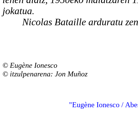
jokatua.
Nicolas Bataille arduratu zen 
© Eugène Ionesco
© itzulpenarena: Jon Muñoz
"Eugène Ionesco / Abes