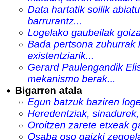
Data hartatik soilik abia
barrurantz...
Logelako gaubeilak goizal
Bada pertsona zuhurrak h
existentziarik...
Gerard Paulengandik El
mekanismo berak...
Bigarren atala
Egun batzuk baziren loge
Heredentziak, sinadurek, 
Oroitzen zarete etxeak ga
Osaba oso gaizki zegoela