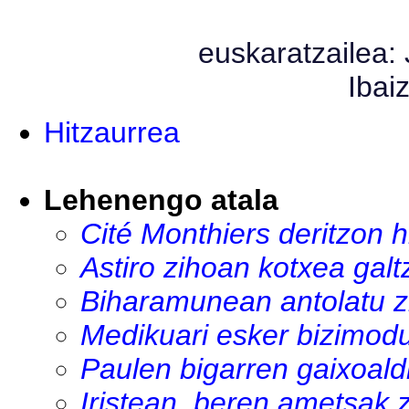
euskaratzailea:
Ibai
Hitzaurrea
Lehenengo atala
Cité Monthiers deritzon hi
Astiro zihoan kotxea galt
Biharamunean antolatu zi
Medikuari esker bizimodu
Paulen bigarren gaixoaldi
Iristean, beren ametsak z