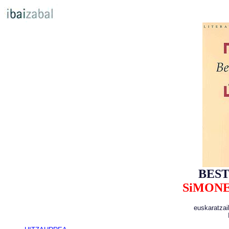
BES
SiMONE
euskaratzai