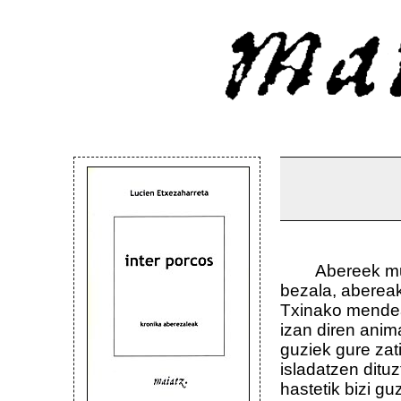
Abereek mundu
bezala, abereak
Txinako mendean
izan diren anim
guziek gure zat
isladatzen ditu
hastetik bizi gu