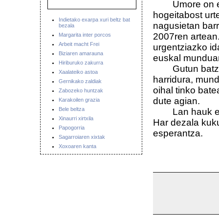
Umore on eta t
hogeitabost urt
Indietako exarpa xuri beltz bat
nagusietan barr
bezala
2007ren artean.
Margarita inter porcos
Arbeit macht Frei
urgentziazko id
Biziaren amarauna
euskal munduan
Hiriburuko zakurra
Gutun batzu be
Xaalateiko astoa
harridura, mund
Gernikako zaldiak
oihal tinko bat
Zabozeko huntzak
dute agian.
Karakoilen grazia
Bele beltza
Lan hauk etzir
Xinaurri xirtxila
Har dezala kuk
Papogorria
esperantza.
Sagarroiaren xixtak
Xoxoaren kanta