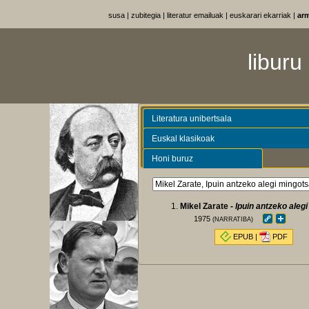
susa
|
zubitegia
|
literatur emailuak
|
euskarari ekarriak
|
ar
liburu
Literatura unibertsala
Euskal klasikoak
Honi buruz
Mikel Zarate -
Ipuin antzeko aleg
1975
(NARRATIBA)
EPUB
|
PDF