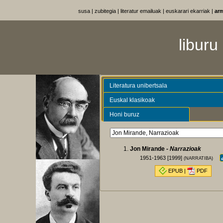
susa
|
zubitegia
|
literatur emailuak
|
euskarari ekarriak
|
ar
liburu
Literatura unibertsala
Euskal klasikoak
Honi buruz
Jon Mirande -
Narrazioak
1951-1963 [1999]
(NARRATIBA)
EPUB
|
PDF