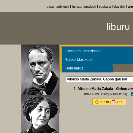
susa
|
zubitegia
|
literatur emailuak
|
euskarari ekarriak
|
ar
liburu
Literatura unibertsala
Euskal klasikoak
Honi buruz
Alfonso Maria Zabala -
Gabon zar
1880-1889 [1962]
(NARRATIBA)
EPUB
|
PDF