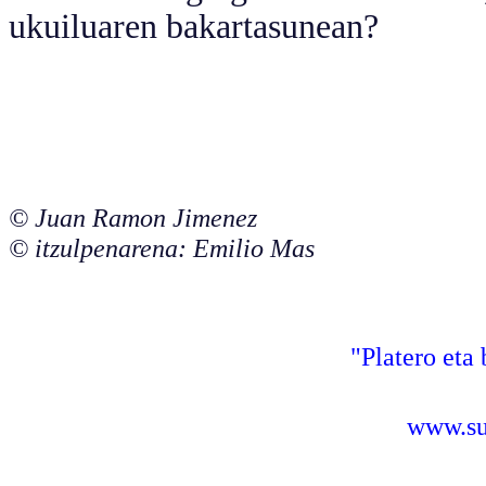
ukuiluaren bakartasunean?
© Juan Ramon Jimenez
© itzulpenarena: Emilio Mas
"Platero eta 
www.sus