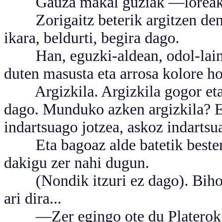
Gauza makal guziak —loreak, tx
Zorigaitz beterik argitzen den J
ikara, beldurti, begira dago.
Han, eguzki-aldean, odol-laino z
duten masusta eta arrosa kolore ho
Argizkila. Argizkila gogor eta e
dago. Munduko azken argizkila? Et
indartsuago jotzea, askoz indartsua
Eta bagoaz alde batetik bestera 
dakigu zer nahi dugun.
(Nondik itzuri ez dago). Bihot
ari dira...
—Zer egingo ote du Platerok, ha