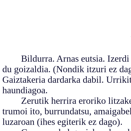
Bildurra. Arnas eutsia. Izerdi h
du goizaldia. (Nondik itzuri ez dag
Gaiztakeria dardarka dabil. Urriki
haundiagoa.
Zerutik herrira eroriko litzakee
trumoi ito, burrundatsu, amaigabe
luzaroan (ihes egiterik ez dago).