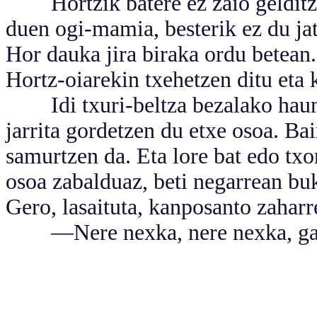
Hortzik batere ez zaio gelditzen
duen ogi-mamia, besterik ez du jate
Hor dauka jira biraka ordu betean. 
Hortz-oiarekin txehetzen ditu eta 
Idi txuri-beltza bezalako haund
jarrita gordetzen du etxe osoa. Ba
samurtzen da. Eta lore bat edo txo
osoa zabalduaz, beti negarrean buk
Gero, lasaituta, kanposanto zaharr
—Nere nexka, nere nexka, gax