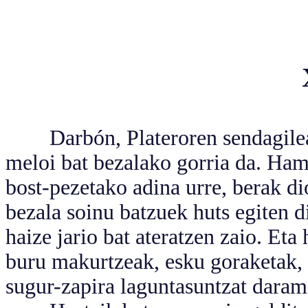
Darbón, Plateroren sendagilea, i
meloi bat bezalako gorria da. Hama
bost-pezetako adina urre, berak di
bezala soinu batzuek huts egiten d
haize jario bat ateratzen zaio. Eta
buru makurtzeak, esku goraketak, z
sugur-zapira laguntasuntzat darama