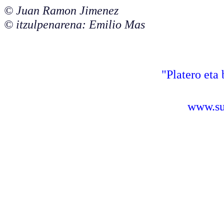
© Juan Ramon Jimenez
© itzulpenarena: Emilio Mas
"Platero eta 
www.sus