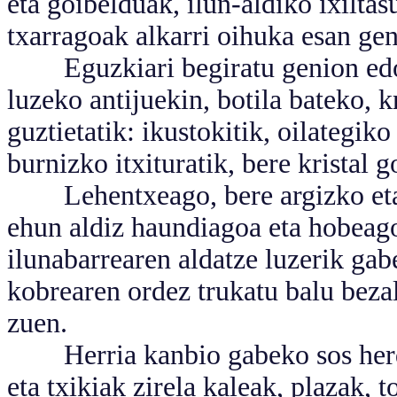
eta goibelduak, ilun-aldiko ixilta
txarragoak alkarri oihuka esan gen
Eguzkiari begiratu genion edoze
luzeko antijuekin, botila bateko, k
guztietatik: ikustokitik, oilategik
burnizko itxituratik, bere kristal g
Lehentxeago, bere argizko eta ur
ehun aldiz haundiagoa eta hobeago
ilunabarrearen aldatze luzerik gab
kobrearen ordez trukatu balu bezal
zuen.
Herria kanbio gabeko sos herdoi
eta txikiak zirela kaleak, plazak, 