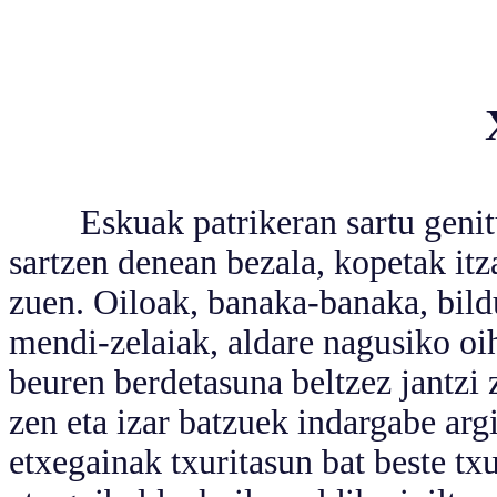
Eskuak patrikeran sartu genituen
sartzen denean bezala, kopetak it
zuen. Oiloak, banaka-banaka, bild
mendi-zelaiak, aldare nagusiko oih
beuren berdetasuna beltzez jantzi z
zen eta izar batzuek indargabe argi
etxegainak txuritasun bat beste tx