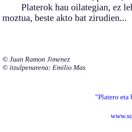
Platerok hau oilategian, ez lehe
moztua, beste akto bat zirudien...
© Juan Ramon Jimenez
© itzulpenarena: Emilio Mas
"Platero eta 
www.sus