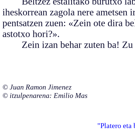
Beltzez estalitako burutxo labur
iheskorrean zagola nere ametsen i
pentsatzen zuen: «Zein ote dira bel
astotxo hori?».
Zein izan behar zuten ba! Zu eta
© Juan Ramon Jimenez
© itzulpenarena: Emilio Mas
"Platero eta 