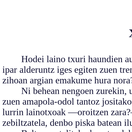
Hodei laino txuri haundien aurre
ipar alderuntz iges egiten zuen tre
zihoan argian emakume hura nora
Ni behean nengoen zurekin, uzt
zuen amapola-odol tantoz jositako
lurrin lainotxoak —oroitzen zara?
zebiltzatela, denbo piska batean il