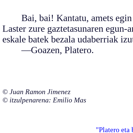
Bai, bai! Kantatu, amets egin z
Laster zure gaztetasunaren egun-a
eskale batek bezala udaberriak izu
—Goazen, Platero.
© Juan Ramon Jimenez
© itzulpenarena: Emilio Mas
"Platero eta 