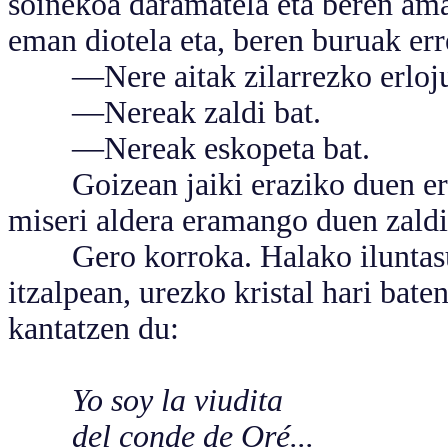
soinekoa daramatela eta beren amak
eman diotela eta, beren buruak er
—Nere aitak zilarrezko erloju 
—Nereak zaldi bat.
—Nereak eskopeta bat.
Goizean jaiki eraziko duen erlo
miseri aldera eramango duen zaldi
Gero korroka. Halako iluntasuna
itzalpean, urezko kristal hari bate
kantatzen du:
Yo soy la viudita
del conde de Oré...