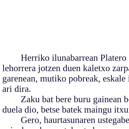
Herriko ilunabarrean Platero et
lehorrera jotzen duen kaletxo zarp
garenean, mutiko pobreak, eskale i
ari dira.
Zaku bat bere buru gainean bota
duela dio, betse batek maingu itxur
Gero, haurtasunaren ustegabeko 