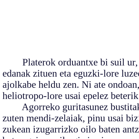
Platerok orduantxe bi suil ur, i
edanak zituen eta eguzki-lore luz
ajolkabe heldu zen. Ni ate ondoan,
heliotropo-lore usai epelez beteri
Agorreko guritasunez bustitako t
zuten mendi-zelaiak, pinu usai bizi
zukean izugarrizko oilo baten ant