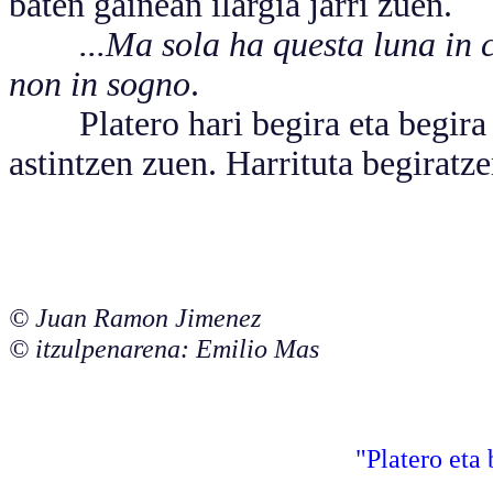
baten gainean ilargia jarri zuen.
...Ma sola ha questa luna in 
non in sogno
.
Platero hari begira eta begira z
astintzen zuen. Harrituta begiratz
© Juan Ramon Jimenez
© itzulpenarena: Emilio Mas
"Platero eta 