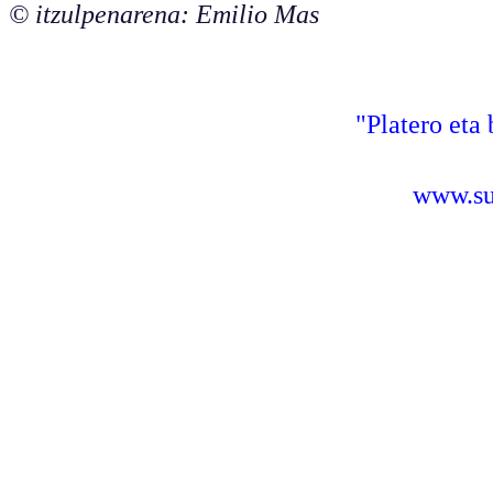
© itzulpenarena: Emilio Mas
"Platero eta 
www.sus