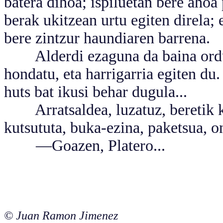
batera dihoa; ispiluetan bere ahoa 
berak ukitzean urtu egiten direla; 
bere zintzur haundiaren barrena.
Alderdi ezaguna da baina ordu 
hondatu, eta harrigarria egiten du.
huts bat ikusi behar dugula...
Arratsaldea, luzatuz, beretik ka
kutsututa, buka-ezina, paketsua, o
—Goazen, Platero...
© Juan Ramon Jimenez