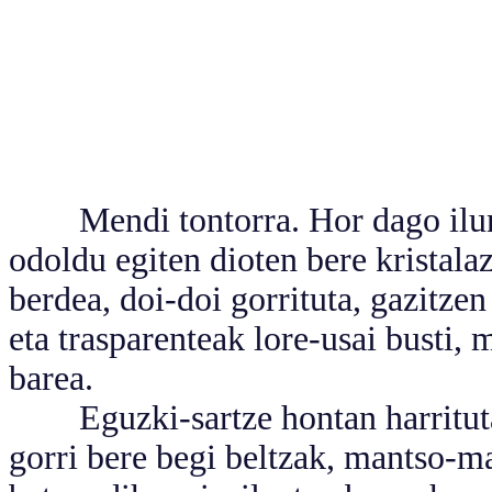
Mendi tontorra. Hor dago ilunab
odoldu egiten dioten bere kristala
berdea, doi-doi gorrituta, gazitzen
eta trasparenteak lore-usai busti, m
barea.
Eguzki-sartze hontan harrituta g
gorri bere begi beltzak, mantso-m