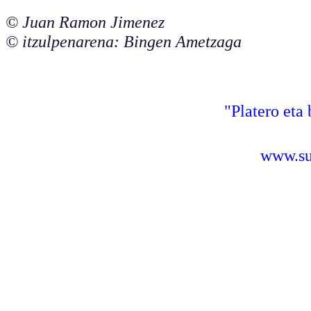
© Juan Ramon Jimenez
© itzulpenarena: Bingen Ametzaga
"Platero eta 
www.sus