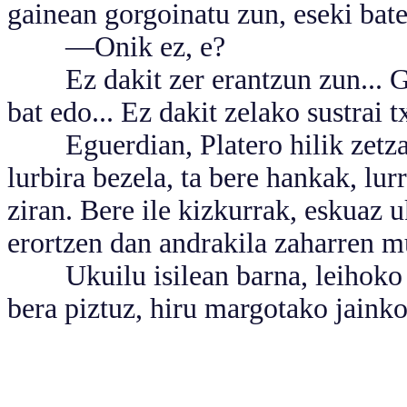
gainean gorgoinatu zun, eseki bate
—Onik ez, e?
Ez dakit zer erantzun zun... Gai
bat edo... Ez dakit zelako sustrai t
Eguerdian, Platero hilik zetzan.
lurbira bezela, ta bere hankak, lur
ziran. Bere ile kizkurrak, eskuaz 
erortzen dan andrakila zaharren mu
Ukuilu isilean barna, leihoko e
bera piztuz, hiru margotako jainko