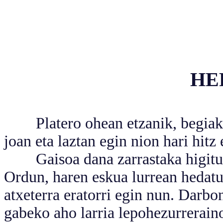
HE
Platero ohean etzanik, begiak be
joan eta laztan egin nion hari hitz 
Gaisoa dana zarrastaka higitu ta 
Ordun, haren eskua lurrean hedatu
atxeterra eratorri egin nun. Darbo
gabeko aho larria lepohezurrerain