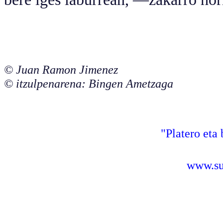
© Juan Ramon Jimenez
© itzulpenarena: Bingen Ametzaga
"Platero eta 
www.sus