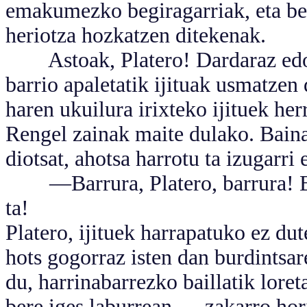
emakumezko begiragarriak, eta ber
heriotza hozkatzen ditekenak.
Astoak, Platero! Dardaraz edo 
barrio apaletatik ijituak usmatzen 
haren ukuilura irixteko ijituek herr
Rengel zainak maite dulako. Baina,
diotsat, ahotsa harrotu ta izugarri 
—Barrura, Platero, barrura! Bur
ta!
Platero, ijituek harrapatuko ez dute
hots gogorraz isten dan burdintsare
du, harrinabarrezko baillatik loret
bere iges laburrean, —zakarro hor