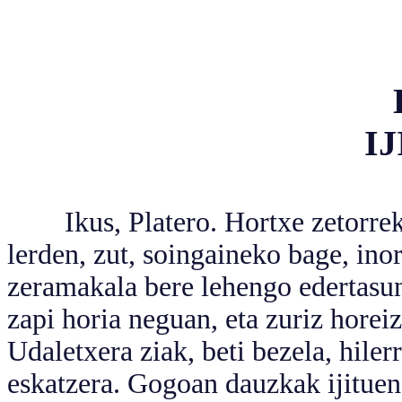
I
Ikus, Platero. Hortxe zetorrek, 
lerden, zut, soingaineko bage, inor
zeramakala bere lehengo edertasuna,
zapi horia neguan, eta zuriz hore
Udaletxera ziak, beti bezela, hile
eskatzera. Gogoan dauzkak ijituen 