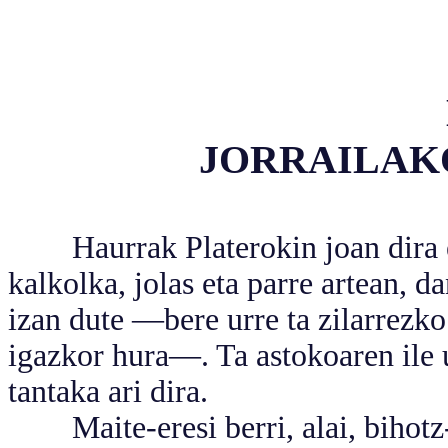
JORRAILAK
Haurrak Platerokin joan dira elt
kalkolka, jolas eta parre artean, 
izan dute —bere urre ta zilarrezko
igazkor hura—. Ta astokoaren ile u
tantaka ari dira.
Maite-eresi berri, alai, bihotz-e