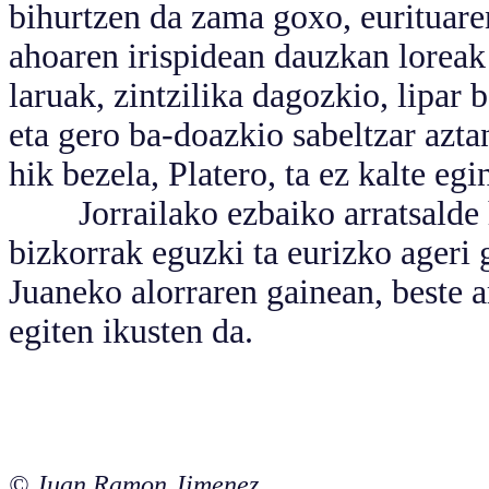
bihurtzen da zama goxo, eurituaren
ahoaren irispidean dauzkan loreak i
laruak, zintzilika dagozkio, lipar b
eta gero ba-doazkio sabeltzar azta
hik bezela, Platero, ta ez kalte egi
Jorrailako ezbaiko arratsalde hor
bizkorrak eguzki ta eurizko ageri 
Juaneko alorraren gainean, beste ar
egiten ikusten da.
© Juan Ramon Jimenez