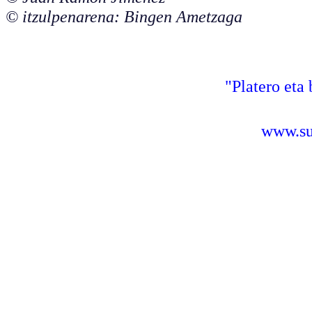
© itzulpenarena: Bingen Ametzaga
"Platero eta 
www.sus