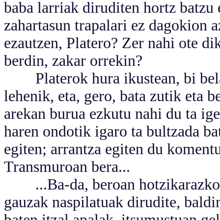
baba larriak diruditen hortz batzu 
zahartasun trapalari ez dagokion a
ezautzen, Platero? Zer nahi ote di
berdin, zakar orrekin?
Platerok hura ikustean, bi belar
lehenik, eta, gero, bata zutik eta b
arekan burua ezkutu nahi du ta ige
haren ondotik igaro ta bultzada b
egiten; arrantza egiten du koment
Transmuroan bera...
...Ba-da, beroan hotzikarazko li
gauzak naspilatuak dirudite, baldin
baten itzal apalak, itsumustuan ge