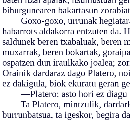
bihurgunearen bakartasun zorabiatz
Goxo-goxo, urrunak hegiatara e
habarrots aldakorra entzuten da. H
saldunek beren txabaluak, beren m
muxarrak, beren bokartak, gorai
ospatzen dun iraulkako joalea; zorr
Orainik dardaraz dago Platero, noi
ez dakigula, biok ekuratu geran ge
—Platero: asto hori ez diagu ast
Ta Platero, mintzulik, dardarka 
burrunbatsua, ta igeskor, begira da