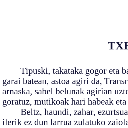
TX
Tipuski, takataka gogor eta baka
garai batean, astoa agiri da, Tra
arnaska, sabel belunak agirian uzt
goratuz, mutikoak hari habeak eta h
Beltz, haundi, zahar, ezurtsua 
ilerik ez dun larrua zulatuko zaiola