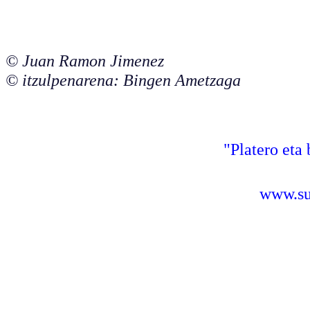
© Juan Ramon Jimenez
© itzulpenarena: Bingen Ametzaga
"Platero eta 
www.sus