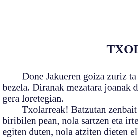
TXO
Done Jakueren goiza zuriz ta ar
bezela. Diranak mezatara joanak di
gera loretegian.
Txolarreak! Batzutan zenbait eu
biribilen pean, nola sartzen eta ir
egiten duten, nola atziten dieten 