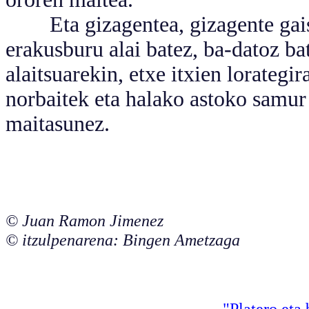
Eta gizagentea, gizagente gaiso
erakusburu alai batez, ba-datoz bat
alaitsuarekin, etxe itxien lorategi
norbaitek eta halako astoko samur 
maitasunez.
© Juan Ramon Jimenez
© itzulpenarena: Bingen Ametzaga
"Platero eta 