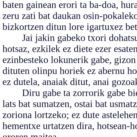
baten gainean erori ta ba-doa, hur
zeru zati bat daukan osin-pokaleko
bizkortzen ditun lore igartuxez be
Jai jakin gabeko txori dohatsua
hotsaz, ezkilek ez diete ezer esate
ezinbesteko lokunerik gabe, gizon 
dituten olinpu horiek ez abernu ho
ez dutela, anaiak ditut, anai gozoa
Diru gabe ta zorrorik gabe bide 
lats bat sumatzen, ostai bat usmat
zoriona lortzeko; ez dute astelehe
hementxe urtatzen dira, hotsean-h
ororen maitea.