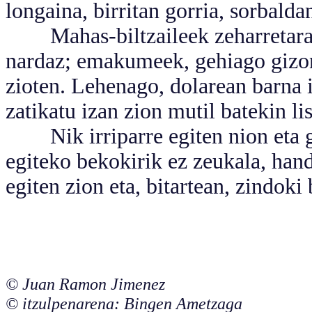
longaina, birritan gorria, sorbalda
Mahas-biltzaileek zeharretara b
nardaz; emakumeek, gehiago gizon
zioten. Lehenago, dolarean barna i
zatikatu izan zion mutil batekin li
Nik irriparre egiten nion eta gox
egiteko bekokirik ez zeukala, hand
egiten zion eta, bitartean, zindoki
© Juan Ramon Jimenez
© itzulpenarena: Bingen Ametzaga