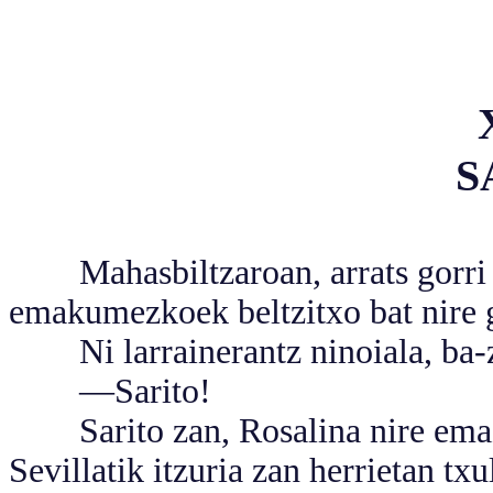
S
Mahasbiltzaroan, arrats gorri b
emakumezkoek beltzitxo bat nire g
Ni larrainerantz ninoiala, ba-z
—Sarito!
Sarito zan, Rosalina nire emazt
Sevillatik itzuria zan herrietan txu