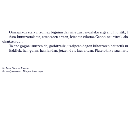
Oinazpikoz eta kurtzoinez biguina dan nire zuzper-gelako argi ahul horitik, ba-d
Asto-burutzarrak eta, arrantzaen artean, leiar eta zilarraz Gabon-neurtitzak abe
ohartzen du...
Ta ene gogoa isurtzen da, garbitzaile, itzalpean dagon bihotzaren haitzetik ur l
Ezkilek, han goian, han landan, jotzen dute izar artean. Platerok, kutsua hartuta
© Juan Ramon Jimenez
© itzulpenarena: Bingen Ametzaga